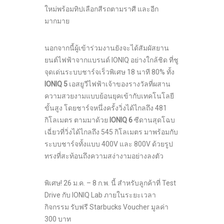
ใหม่พร้อมทิปเลือกสีรถตามราศี และอีก
มากมาย
นอกจากนี้ผู้เข้าร่วมงานยังจะได้สัมผัสยาน
ยนต์ไฟฟ้าจากแบรนด์ IONIQ อย่างใกล้ชิด ที่ชู
จุดเด่นระบบชาร์จเร็วพิเศษ 18 นาที 80% ทั้ง
IONIQ 5
เอสยูวีไฟฟ้าเจ้าของรางวัลที่ผสาน
ความสวยงามแบบย้อนยุคเข้ากับเทคโนโลยี
ขั้นสูง โดยชาร์จหนึ่งครั้งวิ่งได้ไกลถึง 481
กิโลเมตร ตามมาด้วย
IONIQ 6
ซีดานสุดโฉบ
เฉี่ยวที่วิ่งได้ไกลถึง 545 กิโลเมตร มาพร้อมกับ
ระบบชาร์จทั้งแบบ 400V และ 800V ด้วยรูป
ทรงที่สะท้อนถึงความสง่างามอย่างลงตัว
พิเศษ! 26 ม.ค. – 8 ก.พ. นี้ สำหรับลูกค้าที่ Test
Drive กับ IONIQ Lab ภายในระยะเวลา
กิจกรรม รับฟรี Starbucks Voucher มูลค่า
300 บาท