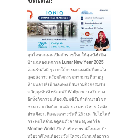
จัดเต็ม!
ฮุนไดชวนคุณเปิดศักราชใหม่ให้สุดปัง! เปิด
บ้านฉลองเทศกาล
Lunar New Year 2025
ต้อนรับสิ่งดี ๆ ภายใต้การตกแต่งตีมปีมะเส็ง
สุดอลังการ พร้อมกิจกรรมมากมายที่สายมู
ห้ามพลาด! เพียงลงทะเบียนร่วมกิจกรรมรับ
ขวัญถุงทันที พร้อมฟรี Wallpaper เสริมดวง
อีกทั้งกิจกรรมเสี่ยงเซียมซีรับคำทำนายโชค
ชะตาจากวัดกัลยาณมิตรวรมหาวิหาร วัดดัง
ย่านฝั่งธน พิเศษเฉพาะวันที่ 26 ม.ค. กับไฮไลต์
กระทบไหล่หมอดูคนดังจากเพจมูเตเวิร์ล
Mootae World
เปิดคำทำนายราศีไหนจะปัง
หรือราศีไหนต้องระวัง! ใครจะมีเกณฑ์ออกรถ