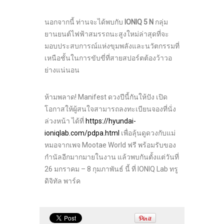
นอกจากนี้ ท่านจะได้พบกับ
IONIQ 5 N
กลุ่ม
ยานยนต์ไฟฟ้าสมรรถนะสูงใหม่ล่าสุดที่จะ
มอบประสบการณ์แห่งขุมพลังและนวัตกรรมที่
เหนือชั้นในการขับขี่ที่สายสปอร์ตต้องว้าวอ
ย่างแน่นอน
ห้ามพลาด! Manifest ดวงปีนี้กันให้ปัง เปิด
โอกาสให้ผู้สนใจสามารถลงทะเบียนจองที่นั่ง
ล่วงหน้า ได้ที่
https://hyundai-
ioniqlab.com/pdpa.html
เพื่อลุ้นดูดวงกับแม่
หมอจากเพจ Mootae World ฟรี พร้อมรับของ
กำนัลอีกมากมายในงาน แล้วพบกันตั้งแต่วันที่
26 มกราคม – 8 กุมภาพันธ์ นี้ ที่ IONIQ Lab ทรู
ดิจิทัล พาร์ค