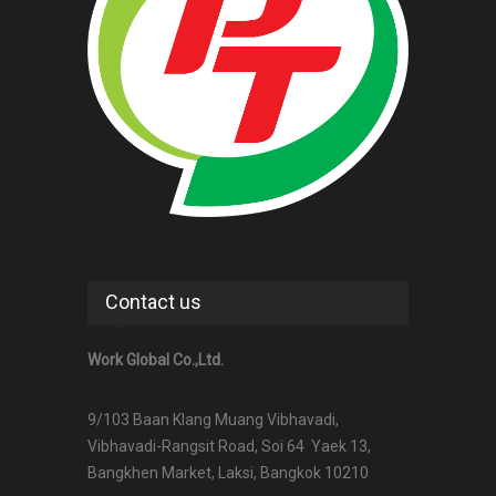
Contact us
Work Global Co.,Ltd.
9/103 Baan Klang Muang Vibhavadi,
Vibhavadi-Rangsit Road, Soi 64 Yaek 13,
Bangkhen Market, Laksi, Bangkok 10210