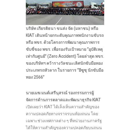
บริษัท เกียรติธนา ขนส่ง จัด (มหาชน) หรือ
KIAT เดินหน้ายกระดับคุณภาพพนักงานขับรถ
หรือ พขร. ด้วยโครงการพัฒนาคุณภาพการ
ขับขี่ของ พขร. เพื่อรองรับเป้าหมาย “อุบัติเหตุ
เท่ากับศูนย์” (Zero Accident) โดยล่าสุด พขร.
ของบริษัทฯ คว้ารางวัลชนะเลิศนักขับมือทอง
ประเภทรถหัวลาก ในรายการ “อีซูซุ นักขับมือ
ทอง 2566”
นายเมฆ
มนต์เสรีนุสรณ์ รองกรรมการผู้
จัดการด้านการตลาดและพัฒนาธุรกิจ
KIAT
เปิดเผยว่า KIAT ได้เล็งเห็นความสำคัญของ
ความปลอดภัยทางจราจรบนท้องถนน โดย
เฉพาะช่วงเทศกาลต่าง ๆ ที่หน่วยงานภาครัฐ
ได้ให้ความสำคัญของความปลอดภัยบนถนน