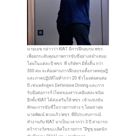
นายเมฆ กล่าวว่า KIAT มีการฝึกอบรม พขร.
เพื่อยกระดับคุณภาพการขับขี่อย่างสม่ำเสมอ
โดยในแต่ละปี พขร. ที่ บริษัทฯ มีทั้งสิ้น กว่า
300 คน จะต้องผ่านการฝึกอบรมทั้งภาคทฤษฎี
และภาคปฏิบัติไม่ต่ำกว่า 20 ชั่วโมงต่อคนต่อ
ปี เช่นหลักสูตร Defensive Driving และการ
รับมือต่อการรั่วไหลของสารเคมีแต่ละชนิด
อีกทั้ง KIAT ได้ส่งเสริมให้ พขร. เข้าแข่งขัน
ทักษะการขับขี่ในรายการต่าง ๆ โดยล่าสุด
นายพัฒน์ พวงแก้ว พขร. ที่มีประสบการณ์
ทำงานกับ KIAT มาเป็นเวลากว่า 3 ปี สามารถ
คว้ารางวัลชนะเลิศในรายการ “อีซูซุ ยอดนัก