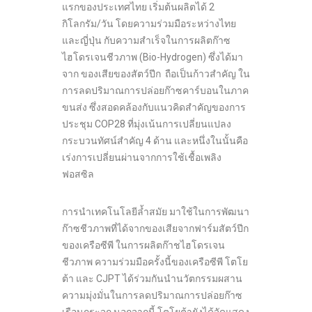
แรกของประเทศไทย เริ่มต้นผลิตได้ 2
กิโลกรัม/วัน โดยความร่วมมือระหว่างไทย
และญี่ปุ่น กับความสำเร็จในการผลิตก๊าซ
ไฮโดรเจนชีวภาพ (Bio-Hydrogen) ซึ่งได้มา
จาก ของเสียของสัตว์ปีก ถือเป็นก้าวสำคัญ ใน
การลดปริมาณการปล่อยก๊าซคาร์บอนในภาค
ขนส่ง ซึ่งสอดคล้องกับแนวคิดสำคัญของการ
ประชุม COP28 ที่มุ่งเน้นการเปลี่ยนแปลง
กระบวนทัศน์สำคัญ 4 ด้าน และหนึ่งในนั้นคือ
เร่งการเปลี่ยนผ่านจากการใช้เชื้อเพลิง
ฟอสซิล
การนำเทคโนโลยีล้ำสมัย มาใช้ในการพัฒนา
ก๊าซชีวภาพที่ได้จากของเสียจากฟาร์มสัตว์ปีก
ของเครือซีพี ในการผลิตก๊าชไฮโดรเจน
ชีวภาพ ความร่วมมือครั้งนี้ของเครือซีพี โตโย
ต้า และ CJPT ได้ร่วมกันนำนวัตกรรมผสาน
ความมุ่งมั่นในการลดปริมาณการปล่อยก๊าซ
เรือนกระจก นอกจากนี้ โตโยต้ายังได้จัดแสดง