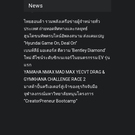
News
ไทยฮอนด้า รวมพลังเครือข่ายผู้จำหน่ายทั่ว
ประเทศ ถ่ายทอดทิศทางและกลยุทธ์
ฮุนไดขนทัพครบไลน์อัพลงสนาม ส่งแคมเปญ
“Hyundai Game On, Deal On”
เบนท์ลีย์ มอเตอร์ส ตีความ ‘Bentley Diamond’
ใหม่ ดีไซน์ระดับซิกเนเจอร์ในยนตรกรรม EV รุ่น
แรก
YAMAHA NMAX MAD MAX YECVT DRAG &
GYMKHANA CHALLENGE RACE 2
มาสด้าปั้นครีเอเตอร์สู่เจ้าของธุรกิจจับมือ
จุฬาลงกรณ์มหาวิทยาลัยหนุนโครงการ
“CreatorPreneur Bootcamp”