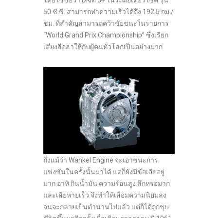
50 ซี.ซี. สามารถทำความเร็วได้ถึง 192.5 กม./
ชม. ที่สำคัญสามารถคว้าชัยชนะในรายการ
“World Grand Prix Championship” ซึ่งเรียก
เสียงฮือฮาให้กับผู้คนทั่วโลกเป็นอย่างมาก
ถึงแม้ว่า Wankel Engine จะเอาชนะการ
แข่งขันในครั้งนั้นมาได้ แต่ก็ยังมีข้อเสียอยู่
มาก อาทิ กินน้ำมัน ความร้อนสูง สึกหรอมาก
และเสียหายเร็ว จึงทำให้เสื่อมความนิยมลง
จนจะกลายเป็นตำนานไปแล้ว แต่ก็ได้ถูกชุบ