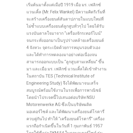
เริ่มต้นมาตั้งแต่เมื่อปี 1919 เมื่อ มร. เฟลิกซ์
แวนเคิ้ล (Mr. Felix Wankel) มีความคิดริเริ่มที่
จะสร้างเครื่องยนต์สันดาปภายในแบบใหม่ที่
ไม่ซ้ำแบบเครื่องยนต์ลูกสูบทั่วๆไป โดยได้รับ
แรงบันดาลใจมาจาก “เครื่องจักรเทอร์ไบน์”
จนกระทั่งออกมาเป็นรูปร่างคล้ายเครื่องยนต์
4 จังหวะ จุดระเบิดด้วยการหมุนรอบตัวเอง
และได้ทำการทดลองมาอย่างต่อเนื่องจน
สามารถออกแบบเป็น “ลูกสูบสามเหลี่ยม” ขึ้น
มา และเมื่อ มร. เฟลิกซ์ แวนเคิ้ลได้เข้าทำงาน
ในสถาบัน TES (Technical Institute of
Engineering Study) จึงได้พัฒนาจนเสร็จ
สมบูรณ์พร้อมใช้งานในรถเพื่อการพาณิชย์
โดยนำโปรเจคนี้ไปเสนอต่อบริษัท NSU
Motorenwerke AG ซึ่งเป็นบริษัทผลิต
มอเตอร์ไซค์ และได้พัฒนาเครื่องยนต์โรตารี่
ควบคู่กันไป ทำให้ “เครื่องยนต์โรตารี่” เครื่อง
แรกถือกำเนิดขึ้นในวันที่ 1 กุมภาพันธ์ 1957
โดยใช้ชื่อว่า DKM 54 ในรถมอเตอร์ไซค์ รุ่น