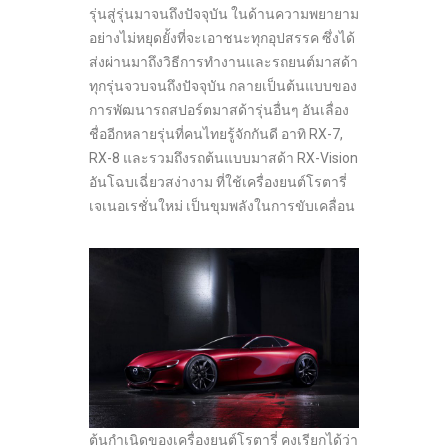
รุ่นสู่รุ่นมาจนถึงปัจจุบัน ในด้านความพยายาม
อย่างไม่หยุดยั้งที่จะเอาชนะทุกอุปสรรค ซึ่งได้
ส่งผ่านมาถึงวิธีการทำงานและรถยนต์มาสด้า
ทุกรุ่นจวบจนถึงปัจจุบัน กลายเป็นต้นแบบของ
การพัฒนารถสปอร์ตมาสด้ารุ่นอื่นๆ อันเลื่อง
ชื่ออีกหลายรุ่นที่คนไทยรู้จักกันดี อาทิ RX-7,
RX-8 และรวมถึงรถต้นแบบมาสด้า RX-Vision
อันโฉบเฉี่ยวสง่างาม ที่ใช้เครื่องยนต์โรตารี่
เจเนอเรชั่นใหม่ เป็นขุมพลังในการขับเคลื่อน
ต้นกำเนิดของเครื่องยนต์โรตารี่ คงเรียกได้ว่า