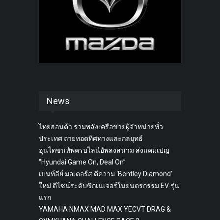
News
ไทยฮอนด้า รวมพลังเครือข่ายผู้จำหน่ายทั่ว
ประเทศ ถ่ายทอดทิศทางและกลยุทธ์
ฮุนไดขนทัพครบไลน์อัพลงสนาม ส่งแคมเปญ
“Hyundai Game On, Deal On”
เบนท์ลีย์ มอเตอร์ส ตีความ ‘Bentley Diamond’
ใหม่ ดีไซน์ระดับซิกเนเจอร์ในยนตรกรรม EV รุ่น
แรก
YAMAHA NMAX MAD MAX YECVT DRAG &