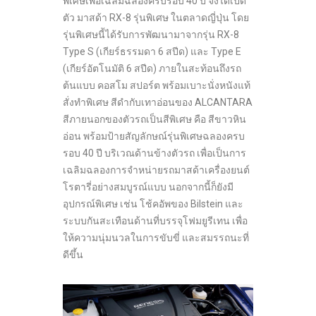
พิเศษเพื่อเฉลิมฉลองครบรอบ 40 ปี จึงได้เปิด
ตัว มาสด้า RX-8 รุ่นพิเศษ ในตลาดญี่ปุ่น โดย
รุ่นพิเศษนี้ได้รับการพัฒนามาจากรุ่น RX-8
Type S (เกียร์ธรรมดา 6 สปีด) และ Type E
(เกียร์อัตโนมัติ 6 สปีด) ภายในสะท้อนถึงรถ
ต้นแบบ คอสโม สปอร์ต พร้อมเบาะนั่งหนังแท้
สั่งทำพิเศษ สีดำกับเทาอ่อนของ ALCANTARA
สีภายนอกของตัวรถเป็นสีพิเศษ คือ สีขาวหิน
อ่อน พร้อมป้ายสัญลักษณ์รุ่นพิเศษฉลองครบ
รอบ 40 ปี บริเวณด้านข้างตัวรถ เพื่อเป็นการ
เฉลิมฉลองการจำหน่ายรถมาสด้าเครื่องยนต์
โรตารี่อย่างสมบูรณ์แบบ นอกจากนี้ก็ยังมี
อุปกรณ์พิเศษ เช่น โช้คอัพของ Bilstein และ
ระบบกันสะเทือนด้านที่บรรจุโฟมยูรีเทน เพื่อ
ให้ความนุ่มนวลในการขับขี่ และสมรรถนะที่
ดีขึ้น