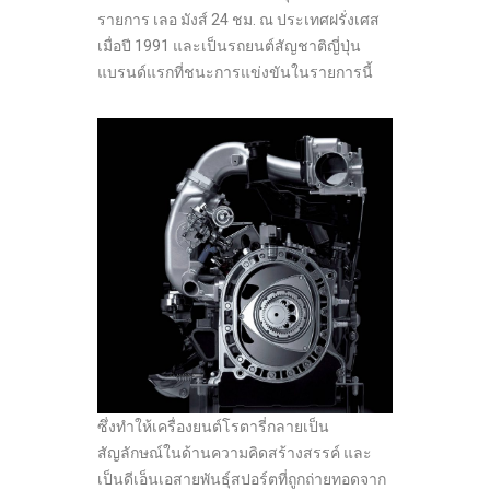
รายการ เลอ มังส์ 24 ชม. ณ ประเทศฝรั่งเศส
เมื่อปี 1991 และเป็นรถยนต์สัญชาติญี่ปุ่น
แบรนด์แรกที่ชนะการแข่งขันในรายการนี้
ซึ่งทำให้เครื่องยนต์โรตารี่กลายเป็น
สัญลักษณ์ในด้านความคิดสร้างสรรค์ และ
เป็นดีเอ็นเอสายพันธุ์สปอร์ตที่ถูกถ่ายทอดจาก