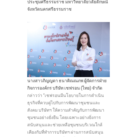
ประชุมศรีธรรมราช มหาวิทยาลัยวลัยลักษณ์
จังหวัดนครศรีธรรมราช
นางสาวภิญญดา ธนาติณณภพ ผู้จัดการฝ่าย
กิจการองค์กร บริษัท เชฟรอน (ไทย) จำกัด
กล่าวว่า “เชฟรอนมีนโยบายในการดำเนิน
ธุรกิจที่ควบคู่ไปกับการพัฒนาชุมชนและ
สังคม บริษัทฯ ให้ความสำคัญกับการพัฒนา
ชุมชนอย่างยั่งยืน โดยเฉพาะอย่างยิ่งการ
สนับสนุนและช่วยเหลือชุมชนบริเวณใกล้
เคียงกับที่ทำการบริษัทฯ ผ่านการสนับสนุน