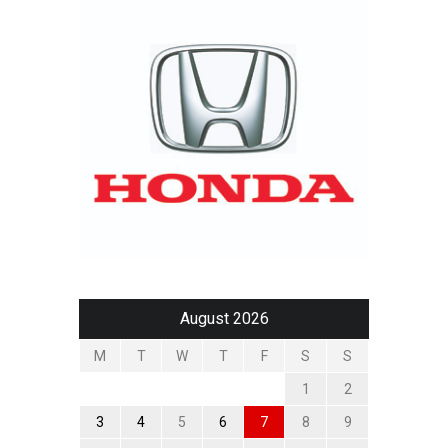
August 2026
M
T
W
T
F
S
S
1
2
3
4
5
6
7
8
9