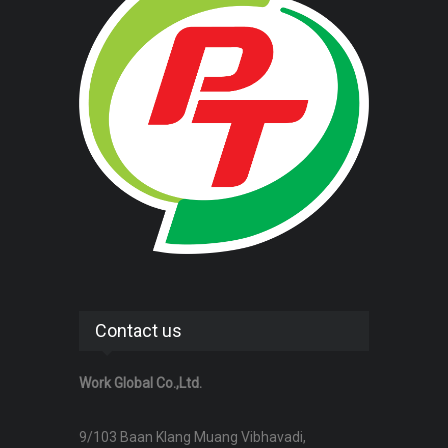
Contact us
Work Global Co.,Ltd.
9/103 Baan Klang Muang Vibhavadi,