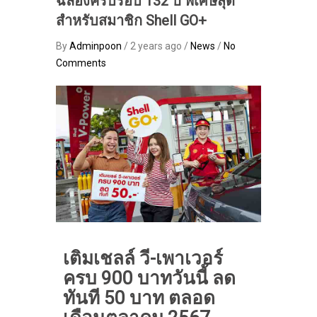
ฉลองครบรอบ 132 ปี พิเศษสุด
สำหรับสมาชิก Shell GO+
By
Adminpoon
/ 2 years ago /
News
/
No
Comments
เติมเชลล์ วี-เพาเวอร์
ครบ
900 บาทวันนี้
ลด
ทันที
50
บาท ตลอด