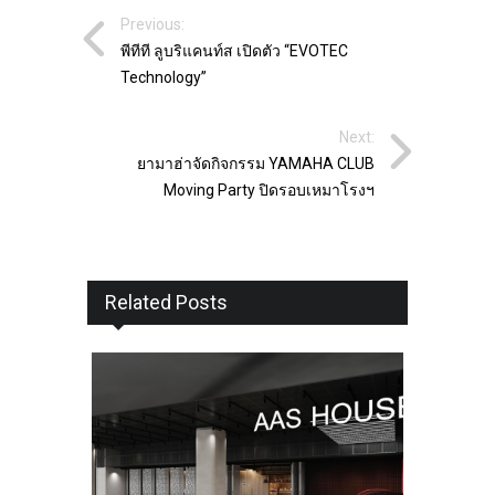
Previous:
พีทีที ลูบริแคนท์ส เปิดตัว “EVOTEC
Technology”
Next:
ยามาฮ่าจัดกิจกรรม YAMAHA CLUB
Moving Party ปิดรอบเหมาโรงฯ
Related Posts