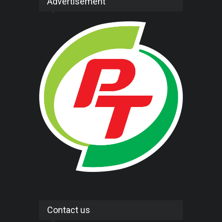
Advertisement
Contact us