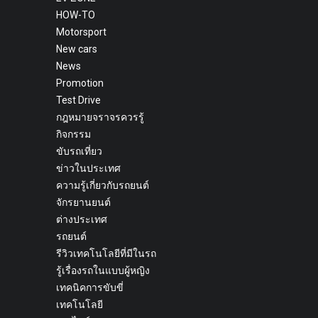
HOW-TO
Motorsport
New cars
News
Promotion
Test Drive
กฎหมายจราจรควรรู้
กิจกรรม
ขับรถเที่ยว
ข่าวในประเทศ
ความรู้เกี่ยวกับรถยนต์
จักรยานยนต์
ต่างประเทศ
รถยนต์
รีวิวเทคโนโลยีที่มีในรถ
รู้เรื่องรถในแบบผู้หญิง
เทคนิคการขับขี่
เทคโนโลยี