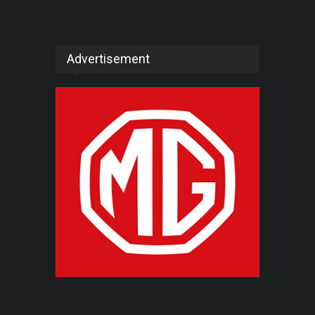
Advertisement