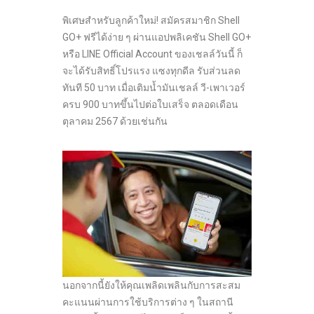
พิเศษสำหรับลูกค้าใหม่! สมัครสมาชิก Shell
GO+ ฟรีได้ง่าย ๆ ผ่านแอปพลิเคชัน Shell GO+
หรือ LINE Official Account ของเชลล์วันนี้ ก็
จะได้รับสิทธิ์โปรแรง แซงทุกดีล รับส่วนลด
ทันที 50 บาท เมื่อเติมน้ำมันเชลล์ วี-เพาเวอร์
ครบ 900 บาทขึ้นไปต่อใบเสร็จ ตลอดเดือน
ตุลาคม 2567 ด้วยเช่นกัน
นอกจากนี้ยังให้คุณเพลิดเพลินกับการสะสม
คะแนนผ่านการใช้บริการต่าง ๆ ในสถานี