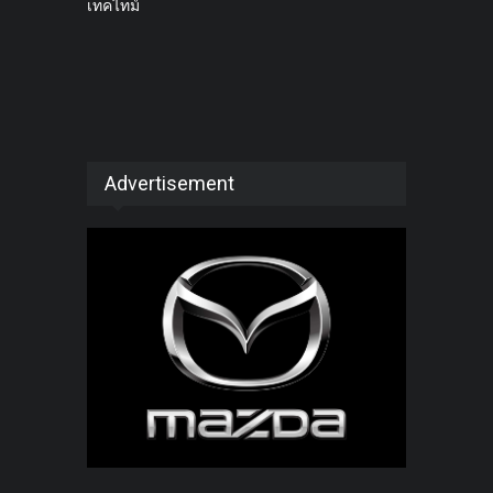
เทคไทม์
Advertisement