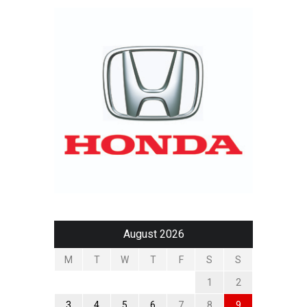
August 2026
M
T
W
T
F
S
S
1
2
3
4
5
6
7
8
9