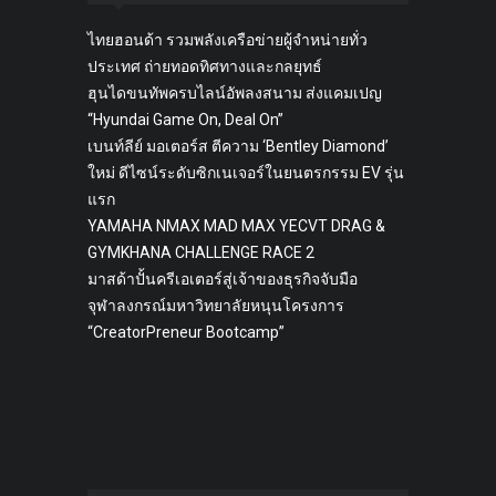
ไทยฮอนด้า รวมพลังเครือข่ายผู้จำหน่ายทั่ว
ประเทศ ถ่ายทอดทิศทางและกลยุทธ์
ฮุนไดขนทัพครบไลน์อัพลงสนาม ส่งแคมเปญ
“Hyundai Game On, Deal On”
เบนท์ลีย์ มอเตอร์ส ตีความ ‘Bentley Diamond’
ใหม่ ดีไซน์ระดับซิกเนเจอร์ในยนตรกรรม EV รุ่น
แรก
YAMAHA NMAX MAD MAX YECVT DRAG &
GYMKHANA CHALLENGE RACE 2
มาสด้าปั้นครีเอเตอร์สู่เจ้าของธุรกิจจับมือ
จุฬาลงกรณ์มหาวิทยาลัยหนุนโครงการ
“CreatorPreneur Bootcamp”