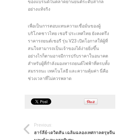
ของแบรนด์ในตลาดยานยนต์ระดับสากล
อย่างแท้จริง
เพื่อเป็นการตอบแทนความเชื่อมั่นของผู้
บริโภคชาวไทย เชอรี ประเทศไทย ยังคงตรึง
ราคารถยนต์เชอรี รุ่น V23 เปิดโอกาสให้ผู้ที่
สนใจสามารถเป็นเจ้าของได้ง่ายยิ่งขึ้น
อย่างไรก็ตามอาจมีการปรับราคาในอนาคต
สำหรับผู้ที่กำลังมองหารถยนต์ไฟฟ้าที่ครบทั้ง
สมรรถนะ เทคโนโลยี และความคุ้มค่า นี่คือ
ช่วงเวลาที่ไม่ควรพลาด
Previous:
ฮาร์ลีย์-เดวิดสัน เฉลิมฉลองเทศกาลตรุษจีน