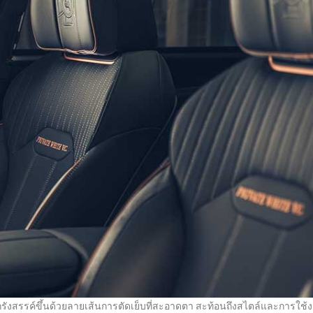
ังสรรค์ขึ้นด้วยลายเส้นการตัดเย็บที่สะอาดตา สะท้อนถึงสไตล์และการใช