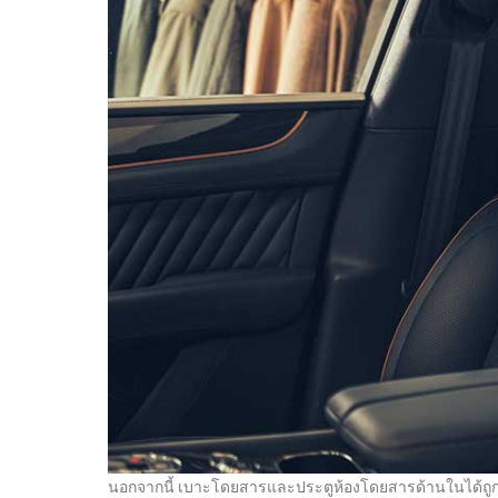
นอกจากนี้ เบาะโดยสารและประตูห้องโดยสารด้านในได้ถูกร