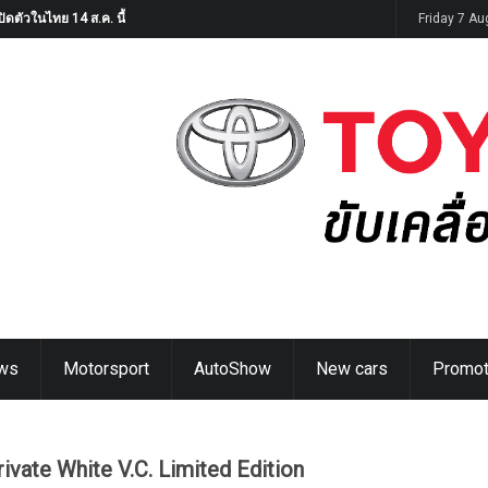
ิดตัวในไทย 14 ส.ค. นี้
Friday 7 A
ws
Motorsport
AutoShow
New cars
Promot
ivate White V.C. Limited Edition