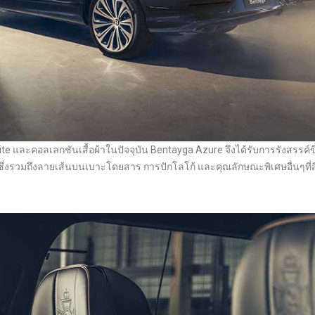
และคอลเลกชันเสื้อผ้าในปัจจุบัน Bentayga Azure จึงได้รับการรังสรรค์ขึ
่งรวมถึงลายเส้นบนเบาะโดยสาร การปักโลโก้ และคุณลักษณะพิเศษอื่นๆที่สื