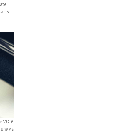
vate
็นการ
.C. ที่
ตัวมาสคอ