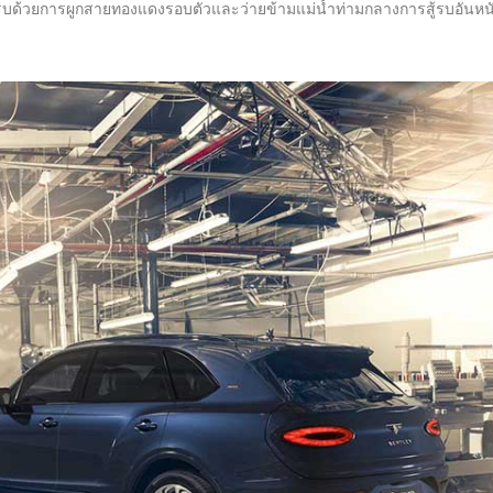
มรบด้วยการผูกสายทองแดงรอบตัวและว่ายข้ามแม่น้ำท่ามกลางการสู้รบอันหน