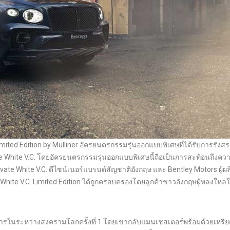
imited Edition by Mulliner อัครยนตรกรรมรุ่นออกแบบพิเศษที่ได้รับการรังสรร
e White V.C. โดยอัครยนตรกรรมรุ่นออกแบบพิเศษนี้ถือเป็นการสะท้อนถึงคว
rivate White V.C. ดีไซน์เนอร์แบรนด์สัญชาติอังกฤษ และ Bentley Motors ผู้ผล
hite V.C. Limited Edition ได้ถูกครอบครองโดยลูกค้าชาวอังกฤษผู้หลงให
ทหารในระหว่างสงครามโลกครั้งที่ 1 โดยเขากลับแมนเชสเตอร์พร้อมด้วยเหรี