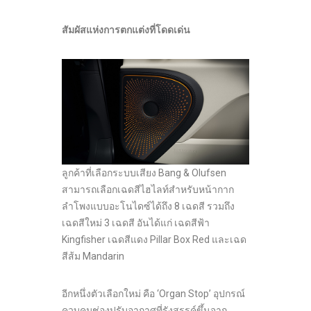
สัมผัสแห่งการตกแต่งที่โดดเด่น
ลูกค้าที่เลือกระบบเสียง Bang & Olufsen
สามารถเลือกเฉดสีไฮไลท์สำหรับหน้ากาก
ลำโพงแบบอะโนไดซ์ได้ถึง 8 เฉดสี รวมถึง
เฉดสีใหม่ 3 เฉดสี อันได้แก่ เฉดสีฟ้า
Kingfisher เฉดสีแดง Pillar Box Red และเฉด
สีส้ม Mandarin
อีกหนึ่งตัวเลือกใหม่ คือ ‘Organ Stop’ อุปกรณ์
ควบคุมช่องปรับอากาศที่รังสรรค์ขึ้นจาก