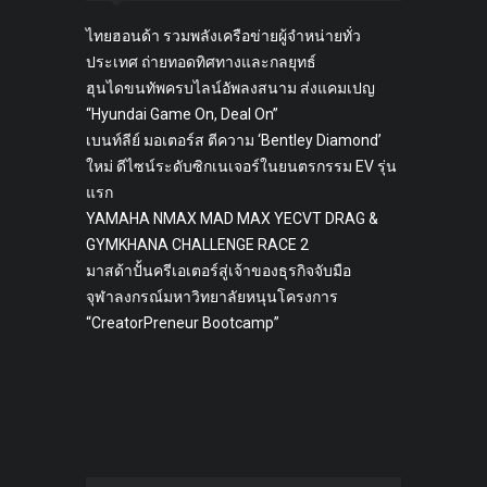
ไทยฮอนด้า รวมพลังเครือข่ายผู้จำหน่ายทั่ว
ประเทศ ถ่ายทอดทิศทางและกลยุทธ์
ฮุนไดขนทัพครบไลน์อัพลงสนาม ส่งแคมเปญ
“Hyundai Game On, Deal On”
เบนท์ลีย์ มอเตอร์ส ตีความ ‘Bentley Diamond’
ใหม่ ดีไซน์ระดับซิกเนเจอร์ในยนตรกรรม EV รุ่น
แรก
YAMAHA NMAX MAD MAX YECVT DRAG &
GYMKHANA CHALLENGE RACE 2
มาสด้าปั้นครีเอเตอร์สู่เจ้าของธุรกิจจับมือ
จุฬาลงกรณ์มหาวิทยาลัยหนุนโครงการ
“CreatorPreneur Bootcamp”