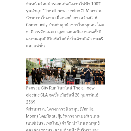
จันทน์ พร้อมนำรถยนต์พลังงานไฟฟ้า 100%
รุ่นล่าสุด “The all-new electric CLA” มาร่วม
นำขบวนในงาน เพื่อตอกย้ำการสร้างCLA
Community ร่วมกับลูกค้าชาวไทยทุกคน โดย
จะมีการจัดแคมเปญอย่างต่อเนื่องตลอดทั้งปี
ครอบคลุมมิติไลฟ์สไตล์ทั้งในด้านกีฬา ดนตรี
และแฟชั่น
กิจกรรม City Run ในสไตล์ The all-new
electric CLA จัดขึ้นเมื่อวันที่ 28 กุมภาพันธ์
2569
ที่ผ่านมา ณ โครงการวนิลามูน (Vanilla
Moon) โดยมีคณะผู้บริหารจากเมอร์เซเดส-
เบนซ์ (ประเทศไทย) จำกัด นำโดย คุณพุทธิ
ตุลยธัญ รองประธานเจ้าหน้าที่บริหารและ