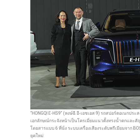
“HONGQI E-HS9” (หงษ์ฉี อี-เอชเอส 9) รถสปอร์ตอเนกประสง
เอกลักษณ์กระจังหน้าเป็นโครเมี่ยมแนวตั้งทรงน้ำตกและสั
โดยสารแบบ 6 ที่นั่ง ระบบเครื่องเสียงระดับพรีเมียมจาก 
ยุคใหม่