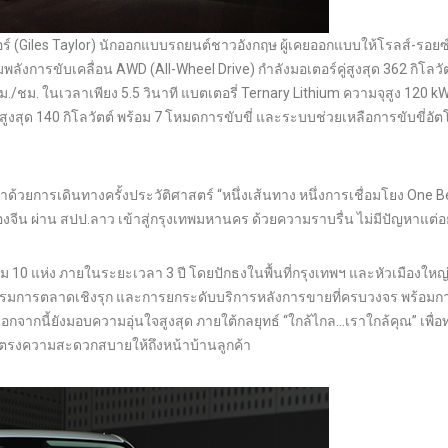
 (Giles Taylor) นักออกแบบรถยนต์ชาวอังกฤษ ผู้เคยออกแบบให้โรลส์-รอยซ์
ังการขับเคลื่อน AWD (All-Wheel Drive) กำลังมอเตอร์คู่สูงสุด 362 กิโลวั
./ชม. ในเวลาเพียง 5.5 วินาที แบตเตอรี่ Ternary Lithium ความจุสูง 120 kWh
สูงสุด 140 กิโลวัตต์ พร้อม 7 โหมดการขับขี่ และระบบช่วยเหลือการขับขี่อัตโ
ด้วยการเดินทางครั้งประวัติศาสตร์ “หนึ่งเส้นทาง หนึ่งการเชื่อมโยง One B
จีน ผ่าน สปป.ลาว เข้าสู่กรุงเทพมหานคร ด้วยความราบรื่น ไม่มีปัญหาแต่อ
รวม 10 แห่ง ภายในระยะเวลา 3 ปี โดยปักธงในพื้นที่กรุงเทพฯ และหัวเมืองใหญ่ท
ิจกรรมการตลาดเชิงรุก และการยกระดับบริการหลังการขายที่ครบวงจร พร้อมก
ากนี้ยังมอบความอุ่นใจสูงสุด ภายใต้กลยุทธ์ “ใกล้ไกล…เราใกล้คุณ” เพื่อ
ะส่งตรงความสะดวกสบายให้ถึงหน้าบ้านลูกค้า