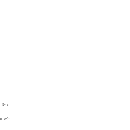
 ด้วย
อบครัว