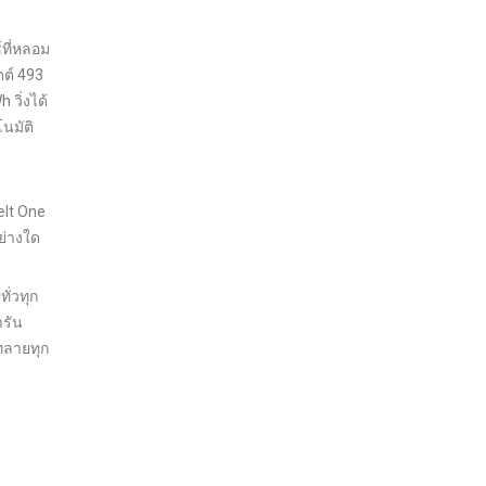
ที่หลอม
ตต์ 493
 วิ่งได้
นมัติ
elt One
ย่างใด
ั่วทุก
ารัน
ทลายทุก