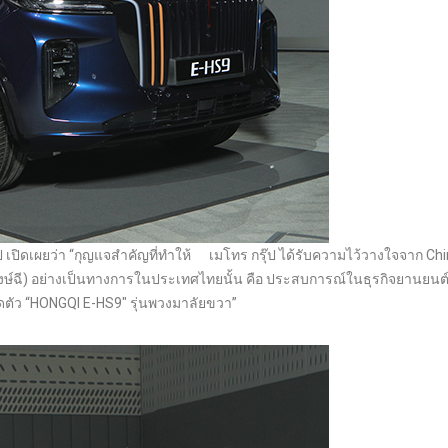
ุ๊ป เปิดเผยว่า “กุญแจสำคัญที่ทำให้ เมโทร กรุ๊ป ได้รับความไว้วางใจจาก C
หงษ์ฉี) อย่างเป็นทางการในประเทศไทยนั้น คือ ประสบการณ์ในธุรกิจยานยนต์
ปิดตัว “HONGQI E-HS9″ รุ่นพวงมาลัยขวา”