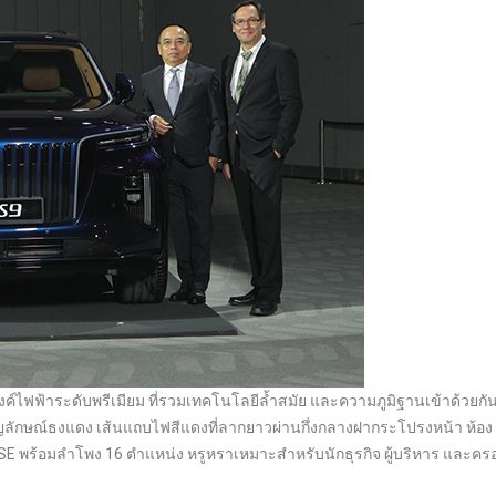
ค์ไฟฟ้าระดับพรีเมียม ที่รวมเทคโนโลยีล้ำสมัย และความภูมิฐานเข้าด้วยกัน
ญลักษณ์ธงแดง เส้นแถบไฟสีแดงที่ลากยาวผ่านกึ่งกลางฝากระโปรงหน้า ห้อง
BOSE พร้อมลำโพง 16 ตำแหน่ง หรูหราเหมาะสำหรับนักธุรกิจ ผู้บริหาร และคร