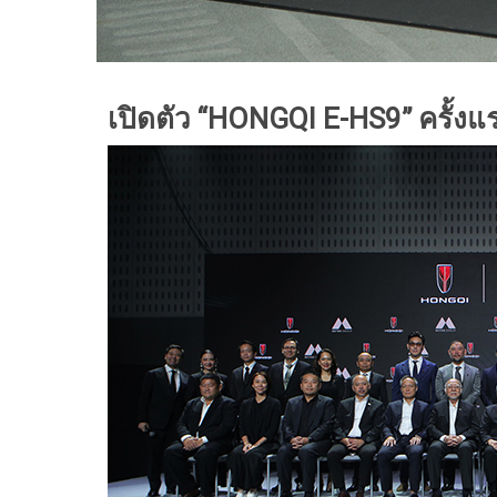
เปิดตัว “HONGQI E-HS9” ครั้