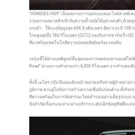
“HONGQI E-HS9” เป็นผลงานการออกแบบของ ไจล์ส เทย์เลอร์
รวมความคลาสสิกเข้ากับความล้ำสมัยได้อย่างลงตัว ด้วยขุมพล
แรงม้า ให้แรงบิดสูงสุด 606 นิวตันเมตร อัตราเร่ง 0-100 กม
ไกลสูงสุดถึง 760 กิโลเมตร (CLTC) รองรับการชาร์จเร็ว DC 
ที่มาพร้อมเทคโนโลยีความปลอดภัยอัจฉริยะรอบคัน
รถรุ่นนี้ได้ผ่านบทพิสูจน์ขั้นสุดของการทดสอบยานยนต์ไฟฟ้า
Road” ผ่านความท้าทายกว่า 6,000 กิโลเมตร จากกำแพงเมือง
ทั้งนี้ เมโทร กรุ๊ป มีแผนเดินหน้าขยายเครือข่ายผู้จำหน่าย
ภูมิภาค ควบคู่ไปกับการสร้างความเชื่อมั่นรอบด้าน ทั้งก
ตีความพร้อมในการจัดสรรอะไหล่สำรองอย่างเต็มรูปแบบ นอกจ
ข้อจำกัดเรื่องระยะทาง ผ่านบริการระดับเอ็กซ์คลูซีฟที่จ