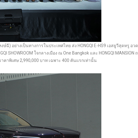
(หงษ์ฉี) อย่างเป็นทางการในประเทศไทย ส่ง HONGQI E-HS9 เอสยูวีสุดหรู อ
ONGQI SHOWROOM ใจกลางเมือง ณ One Bangkok และ HONGQI MANSION 
ดราคาพิเศษ 2,990,000 บาท เฉพาะ 400 คันแรกเท่านั้น