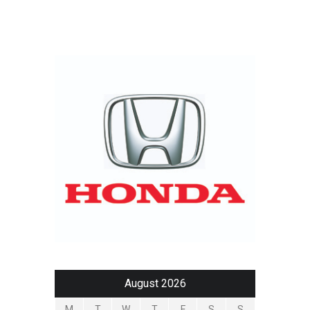
August 2026
M
T
W
T
F
S
S