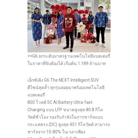
++G6 ยกระดับมาตรฐานเทคโนโลยีแบตเตอรี่
ในราคาที่จับต้องได้ เริ่มต้น 1.189 ล้านบาท
เอ็กซ์เผิง G6 The NEXT Intelligent SUV
ดีไซน์สุดล้ำ ทุกรุ่นย่อยมาพร้อมเทคโนโลยี
แบตเตอรี่
800 โวลต์ 5C AI Battery Ultra-fast
Charging แบบ LFP ขนาดสูงสุด 80.8 กิโล
วัตต์ชั่วโมง รองรับกำลังในการชาร์จแบบ
กระแสตรง (DC) สูงสุด 451 กิโลวัตต์ สามารถ
ชาร์จจาก 10-80% ในเวลาเพียง