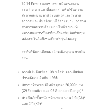
ได้ 14 ทิศทาง และช่องทางเดินตรงกลาง
ระหว่างเบาะแถวที่สอง ผสานฟังก์ชันความ
สะดวกสะบาย อาทิ ระบบนวดและระบาย
อากาศ และที่ชาร์จแบบไร้สาย เบาะแถวสาม
สามารถพับราบด้วยระบบไฟฟ้า ขณะที่
สมรรถนะการขับเคลื่อนยังคงจัดเต็มด้วยขุม
พลังเทคโนโลยีเช่นเดียวกับรุ่น Luxury
++ สิทธิพิเศษเมื่อจอง เอ็กซ์เผิง ทุกรุ่น ภายใน
งาน
ดาวน์เริ่มต้นเพียง 10% หรือรับดอกเบี้ยผ่อน
ชำระพิเศษ เริ่มต้น 1.98%
บัตรชาร์จรถยนต์ไฟฟ้า มูลค่า 20,000 บาท
(X9 Executive และ G6 Standard Range)*
ประกันภัยชั้นหนึ่ง พร้อมพรบ. นาน 1 ปี (G6)*
และ 2 ปี (X9)*