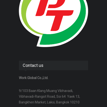
Contact us
Work Global Co.,Ltd.
9/103 Baan Klang Muang Vibhavadi,
Vibhavadi-Rangsit Road, Soi 64 Yaek 13,
Bangkhen Market, Laksi, Bangkok 10210