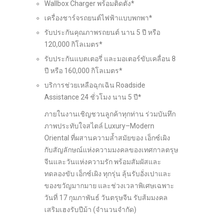
Wallbox Charger พร้อมติดตั้ง*
เครื่องชาร์จรถยนต์ไฟฟ้าแบบพกพา*
รับประกันคุณภาพรถยนต์ นาน 5 ปี หรือ
120,000 กิโลเมตร*
รับประกันแบตเตอรี่ และมอเตอร์ขับเคลื่อน 8
ปี หรือ 160,000 กิโลเมตร*
บริการช่วยเหลือฉุกเฉิน Roadside
Assistance 24 ชั่วโมง นาน 5 ปี*
ภายในงานเชิญชวนลูกค้าทุกท่าน ร่วมบันทึก
ภาพประทับใจสไตล์ Luxury–Modern
Oriental ที่ผสานความล้ำสมัยของ เอ็กซ์เผิง
กับสัญลักษณ์แห่งความมงคลของเทศกาลตรุษ
จีนและวันแห่งความรัก พร้อมสัมผัสและ
ทดลองขับ เอ็กซ์เผิง ทุกรุ่น ลุ้นรับอั่งเปาและ
ของขวัญมากมาย และช่วงเวลาพิเศษเฉพาะ
วันที่ 17 กุมภาพันธ์ วันตรุษจีน รับส้มมงคล
เสริมเฮงรับปีม้า (จำนวนจำกัด)