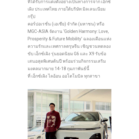
ที่ได้รับการแต่งตั้งอย่างเป็นทางการจาก เอ็กซ์
เผิง ประเทศไทย ภายใต้บริษัท มิลเลนเนียม
กรุ๊ป
คอร์ปอเรชั่น (เอเชีย) จำกัด (มหาชน) หรือ
MGC-ASIA จัดงาน ‘Golden Harmony: Love,
Prosperity & Future Mobility’ ฉลองเดือนแห่ง
ความรักและเทศกาลตรุษจีน เชิญชวนทดลอง
ขับ เอ็กซ์เผิง รุ่นยอดนิยม G6 และ X9 รับข้อ
เสนอสุดพิเศษต้นปี พร้อมร่วมกิจกรรมเสริม
มงคลมากมาย 14-18 กุมภาพันธ์นี้
ที่ เอ็กซ์เผิง ไลอ้อน ออโตโมบิล ทุกสาขา