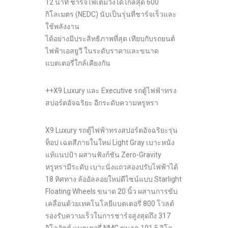
12 นาที ชาร์จไฟเต็มวิ่งได้ไกลสุด 600
กิโลเมตร (NEDC) นับเป็นรุ่นที่ชาร์จเร็วและ
ใช้พลังงาน
ได้อย่างมีประสิทธิภาพที่สุด เทียบกับรถยนต์
ไฟฟ้าเอสยูวี ในระดับราคาและขนาด
แบตเตอรี่ใกล้เคียงกัน
++X9 Luxury และ Executive รถตู้ไฟฟ้าทรง
สปอร์ตอัจฉริยะ อีกระดับความหรูหรา
X9 Luxury รถตู้ไฟฟ้าทรงสปอร์ตอัจฉริยะรุ่น
ท็อป เฉดสีภายในใหม่ Light Gray เบาะหนัง
แท้แนปป้า ผสานฟังก์ชัน Zero-Gravity
หรูหรามีระดับ เบาะนั่งแถวสองปรับไฟฟ้าได้
18 ทิศทาง ล้ออัลลอยใหม่ดีไซน์แบบ Starlight
Floating Wheels ขนาด 20 นิ้ว ผสานการขับ
เคลื่อนด้วยเทคโนโลยีแบตเตอรี่ 800 โวลต์
รองรับความเร็วในการชาร์จสูงสุดถึง 317
กิโลวัตต์ แบตเตอรี่ NMC ขนาด 101.5 กิโล