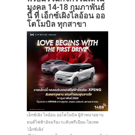
มงคล 14-18 กุมภาพันธ์
นี้ ที่ เอ็กซ์เผิงไลอ้อน ออ
โตโมบิล ทุกสาขา
เอ็กซ์เผิง ไลอ้อน ออโตโมบิล ผู้จำหน่ายยาน
ยนต์ไฟฟ้าอัจฉริยะระดับพรีเมียม-ไฮเทค
‘เอ็กซ์เผิง’