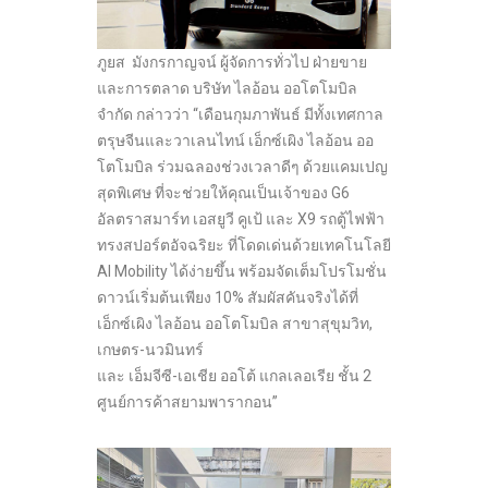
ภูยส มังกรกาญจน์ ผู้จัดการทั่วไป ฝ่ายขาย
และการตลาด บริษัท ไลอ้อน ออโตโมบิล
จำกัด กล่าวว่า “เดือนกุมภาพันธ์ มีทั้งเทศกาล
ตรุษจีนและวาเลนไทน์ เอ็กซ์เผิง ไลอ้อน ออ
โตโมบิล ร่วมฉลองช่วงเวลาดีๆ ด้วยแคมเปญ
สุดพิเศษ ที่จะช่วยให้คุณเป็นเจ้าของ G6
อัลตราสมาร์ท เอสยูวี คูเป้ และ X9 รถตู้ไฟฟ้า
ทรงสปอร์ตอัจฉริยะ ที่โดดเด่นด้วยเทคโนโลยี
AI Mobility ได้ง่ายขึ้น พร้อมจัดเต็มโปรโมชั่น
ดาวน์เริ่มต้นเพียง 10% สัมผัสคันจริงได้ที่
เอ็กซ์เผิง ไลอ้อน ออโตโมบิล สาขาสุขุมวิท,
เกษตร-นวมินทร์
และ เอ็มจีซี-เอเชีย ออโต้ แกลเลอเรีย ชั้น 2
ศูนย์การค้าสยามพารากอน”