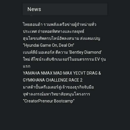
News
ไทยฮอนด้า รวมพลังเครือข่ายผู้จำหน่ายทั่ว
ประเทศ ถ่ายทอดทิศทางและกลยุทธ์
ฮุนไดขนทัพครบไลน์อัพลงสนาม ส่งแคมเปญ
“Hyundai Game On, Deal On”
เบนท์ลีย์ มอเตอร์ส ตีความ ‘Bentley Diamond’
ใหม่ ดีไซน์ระดับซิกเนเจอร์ในยนตรกรรม EV รุ่น
แรก
YAMAHA NMAX MAD MAX YECVT DRAG &
GYMKHANA CHALLENGE RACE 2
มาสด้าปั้นครีเอเตอร์สู่เจ้าของธุรกิจจับมือ
จุฬาลงกรณ์มหาวิทยาลัยหนุนโครงการ
“CreatorPreneur Bootcamp”