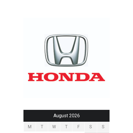
August 2026
M
T
W
T
F
S
S