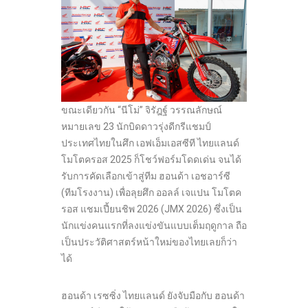
ขณะเดียวกัน “นีโม่” จิรัฎฐ์ วรรณลักษณ์
หมายเลข 23 นักบิดดาวรุ่งดีกรีแชมป์
ประเทศไทยในศึก เอฟเอ็มเอสซีที ไทยแลนด์
โมโตครอส 2025 ก็โชว์ฟอร์มโดดเด่น จนได้
รับการคัดเลือกเข้าสู่ทีม ฮอนด้า เอชอาร์ซี
(ทีมโรงงาน) เพื่อลุยศึก ออลล์ เจแปน โมโตค
รอส แชมเปี้ยนชิพ 2026 (JMX 2026) ซึ่งเป็น
นักแข่งคนแรกที่ลงแข่งขันแบบเต็มฤดูกาล ถือ
เป็นประวัติศาสตร์หน้าใหม่ของไทยเลยก็ว่า
ได้
ฮอนด้า เรซซิ่ง ไทยแลนด์ ยังจับมือกับ ฮอนด้า