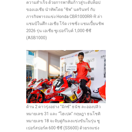
ความสำเร็จ ด้วยการพาทีมก้าวสู่ระดับท็อป
ของเอเชีย นำทัพโดย “ชิพ” นครินทร์ กับ
ภารกิจพารถแข่ง Honda CBR1000RR-R ล่า
แชมป์ในศึก เอเชีย โร้ด เรซซิ่ง แชมเปี้ยนชิพ
2026 รุ่น เอเชีย ซูเปอร์ไบค์ 1,000 ซีซี
(ASB1000)
ด้าน 2 ดาวรุ่งอย่าง “มิกซ์” ธนัช ละอองปลิว
หมายเลข 31 และ “ไฮเปค” กฤษฎา ธนโชติ
หมายเลข 18 จะจับคู่กันลงแข่งขันในรุ่น ซู
เปอร์สปอร์ต 600 ซีซี (SS600) ด้วยรถแข่ง