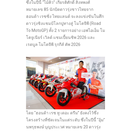
ซึ่งในปีนี้ “ไม้คิว” เกียรติศักดิ์ สิงหพงศ์
หมายเลข 85 นักบิดดาวรุ่งชาวไทยจาก
ฮอนด้า เรซซิ่ง ไทยแลนด์ จะลงแข่งขันในศึก
ดาวรุ่งชิงแชมป์โลกปูทางสู่ โมโตจีพี (Road
To MotoGP) ทั้ง 2 รายการอย่าง เอฟไอเอ็ม โม
โตจูเนียร์ เวิลด์ แชมเปี้ยนชิพ 2026 และ
เรดบูล โมโตจีพี รุกกีส์ คัพ 2026
โดย “ฮอนด้า เรซ ทู เดอะ ดรีม” ยังคงไว้ซึ่ง
โครงสร้างที่ชัดเจนในแต่ระดับ ซึ่งในปีนี้ “อุ้ม”
นพรุธพงษ์ บุญประเวศ หมายเลข 20 ดาวรุ่ง