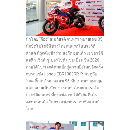
นำโดย “ก้อง” สมเกียรติ จันทรา หมายเลข 35
นักบิดโมโตจีพีชาวไทยคนแรกในประวัติ
ศาสต์ ที่ถูกดึงเข้าร่วมสังกัด ฮอนด้า เอชอาร์ซี
ลุยศึก เวิลด์ ซูเปอร์ไบค์ แชมเปี้ยนชิพ 2026
ภายใต้โปรเจกต์คัมแบ็กสู่ความยิ่งใหญ่อีกครั้ง
กับรถแข่ง Honda CBR1000RR-R จับคู่กับ
“เจค ดิ๊กสัน” หมายเลข 96 ทีมเมทชาวอังกฤษ
และกลายเป็นนักแข่งรถชาวไทยคนแรกใน
ประวัติศาสตร์ ที่ลงแข่งภายใต้สังกัดทีมโร
งงานฮอนด้า ในการแข่งขันระดับชิงแชมป์
โลก