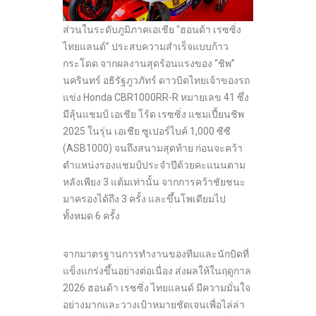
ส่วนในระดับภูมิภาคเอเชีย “ฮอนด้า เรซซิ่ง
ไทยแลนด์” ประสบความสำเร็จแบบก้าว
กระโดด จากผลงานสุดร้อนแรงของ “ชิพ”
นครินทร์ อธิรัฐภูวภัทร์ ดาวบิดไทยเจ้าของรถ
แข่ง Honda CBR1000RR-R หมายเลข 41 ซึ่ง
มีลุ้นแชมป์ เอเชีย โร้ด เรซซิ่ง แชมเปี้ยนชิพ
2025 ในรุ่น เอเชีย ซูเปอร์ไบค์ 1,000 ซีซี
(ASB1000) จนถึงสนามสุดท้าย ก่อนจะคว้า
ตำแหน่งรองแชมป์ประจำปีด้วยคะแนนตาม
หลังเพียง 3 แต้มเท่านั้น จากการคว้าชัยชนะ
มาครองได้ถึง 3 ครั้ง และขึ้นโพเดียมไป
ทั้งหมด 6 ครั้ง
จากมาตรฐานการทำงานของทีมและนักบิดที่
แข็งแกร่งขึ้นอย่างต่อเนื่อง ส่งผลให้ในฤดูกาล
2026 ฮอนด้า เรซซิ่ง ไทยแลนด์ มีความมั่นใจ
อย่างมากและวางเป้าหมายชัดเจนเพื่อไล่ล่า