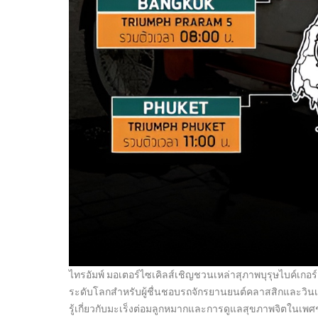
ไทรอัมพ์ มอเตอร์ไซเคิลส์เชิญชวนเหล่าสุภาพบุรุษไบค์เกอร
ระดับโลกสำหรับผู้ชื่นชอบรถจักรยานยนต์คลาสสิกและวินเท
รู้เกี่ยวกับมะเร็งต่อมลูกหมากและการดูแลสุขภาพจิตในเพศชาย