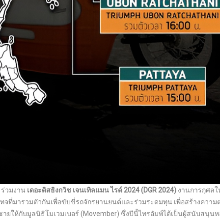
์ ร่วมงาน
เดอะดิสธิงกวิช เจนเทิลแมน ไรด์ 2024
(DGR 2024)
งานการกุศลใ
จที่มารวมตัวกันเพื่อขับขี่รถจักรยานยนต์และร่วมระดมทุน เพื่อสร้างความ
ให้กับมูลนิธิโมเวมเบอร์ (Movember) ซึ่งปีนี้ไทรอัมพ์ได้เป็นผู้สนับสนุนห