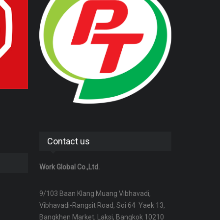
Contact us
Work Global Co.,Ltd.
9/103 Baan Klang Muang Vibhavadi,
Vibhavadi-Rangsit Road, Soi 64 Yaek 13,
Bangkhen Market, Laksi, Bangkok 10210