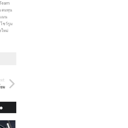
ว Team
ระดมทุน
ิลแมน
โชว์รูม
งใหม่
xt:
้ยม