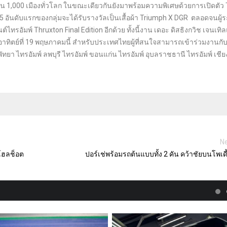
้อมกัน 1,000 เมืองทั่วโลก ในขณะเดียวกันยังมาพร้อมความพิเศษด้วยการเปิดตั
ด 5 อันดับแรกของกลุ่มจะได้รับรางวัลเป็นเสื้อผ้า Triumph X DGR ตลอดจนผู้
ไทรอัมพ์ Thruxton Final Edition อีกด้วย ทั้งนี้งาน เดอะ ดิสธิงกวิช เจนเท
าทิตย์ที่ 19 พฤษภาคมนี้ สำหรับประเทศไทยผู้ที่สนใจสามารถเข้าร่วมงานกับ
พัทยา ไทรอัมพ์ ลพบุรี ไทรอัมพ์ ขอนแก่น ไทรอัมพ์ อุบลราชธานี ไทรอัมพ์ เชีย
Ne
าโฮลช็อต
ปอร์เช่พร้อมรถต้นแบบทั้ง 2 คัน คว้าชัยบนโพเดี