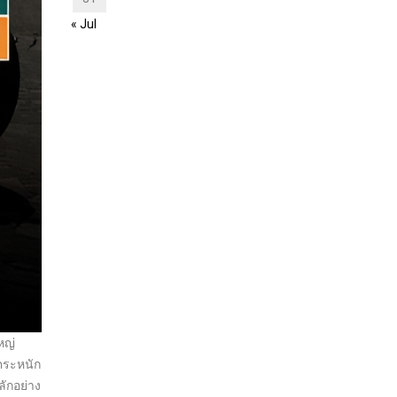
« Jul
หญ่
ตระหนัก
ลักอย่าง