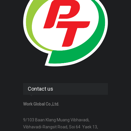
Contact us
Work Global Co.,Ltd.
9/103 Baan Klang Muang Vibhavadi,
Vibhavadi-Rangsit Road, Soi 64 Yaek 13,