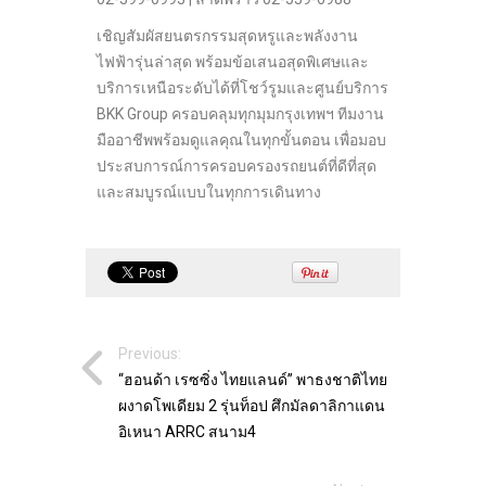
เชิญสัมผัสยนตรกรรมสุดหรูและพลังงาน
ไฟฟ้ารุ่นล่าสุด พร้อมข้อเสนอสุดพิเศษและ
บริการเหนือระดับได้ที่โชว์รูมและศูนย์บริการ
BKK Group ครอบคลุมทุกมุมกรุงเทพฯ ทีมงาน
มืออาชีพพร้อมดูแลคุณในทุกขั้นตอน เพื่อมอบ
ประสบการณ์การครอบครองรถยนต์ที่ดีที่สุด
และสมบูรณ์แบบในทุกการเดินทาง
Previous:
“ฮอนด้า เรซซิ่ง ไทยแลนด์” พาธงชาติไทย
ผงาดโพเดียม 2 รุ่นท็อป ศึกมัลดาลิกาแดน
อิเหนา ARRC สนาม4