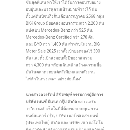
ชั่นสุดพิเศษ ทำให้เราได้รับการตอบรับอย่าง
อบอุ่นและบรรลุตามเป้าหมายที่วางไว้ นับ
ตั้งแต่ต้นปีจนถึงสิ้นเดือนกรกฎาคม 2568 กลุ่ม
BKK Group มียอดส่งมอบรถรวมกว่า 2,203 คัน
แบ่งเป็น Mercedes-Benz กว่า 525 คัน,
Mercedes-Benz Certified กว่า 278 คัน
และ BYD กว่า 1,400 คัน สำหรับในงาน BIG
Motor Sale 2025 เราตั้งเป้ายอดจองไว้ 300
คัน และตั้งเป้าส่งมอบทั้งปีของกลุ่มรวม
กว่า 4,300 คัน พร้อมเดินหน้าสร้างความเชื่อ
มั่นในตลาดรถยนต์พรีเมียมและพลังงาน
ไฟฟ้าในกรุงเทพฯ อย่างต่อเนื่อง”
นางสาวตวงรัตน์ ลิขิตพฤษ์ กรรมการผู้จัดการ
บริษัท เบนซ์ บีเคเค กรุ๊ป จำกัด
กล่าวเสริม
ว่า“ความสำเร็จในปีนี้ต้องขอขอบคุณ ยาน
ยนต์สแควร์ กรุ๊ป, บริษัท เมอร์เซเดส-เบนซ์
(ประเทศไทย) จำกัด และ บริษัท เรเว่ ออโตโม
ทีฟ จำกัด สำหรับการสนับสนุนด้านผลิตภัณฑ์