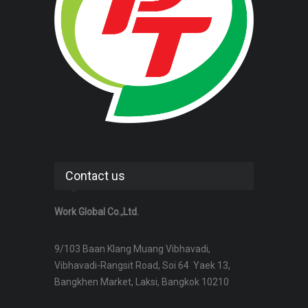
Contact us
Work Global Co.,Ltd.
9/103 Baan Klang Muang Vibhavadi,
Vibhavadi-Rangsit Road, Soi 64 Yaek 13,
Bangkhen Market, Laksi, Bangkok 10210