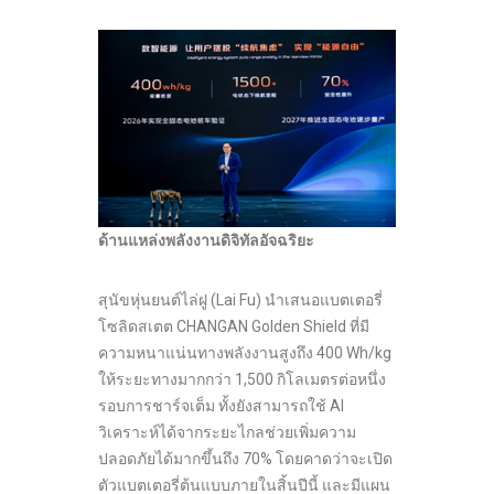
ด้านแหล่งพลังงานดิจิทัลอัจฉริยะ
สุนัขหุ่นยนต์ไล่ฝู (Lai Fu) นำเสนอแบตเตอรี่
โซลิดสเตต CHANGAN Golden Shield ที่มี
ความหนาแน่นทางพลังงานสูงถึง 400 Wh/kg
ให้ระยะทางมากกว่า 1,500 กิโลเมตรต่อหนึ่ง
รอบการชาร์จเต็ม ทั้งยังสามารถใช้ AI
วิเคราะห์ได้จากระยะไกลช่วยเพิ่มความ
ปลอดภัยได้มากขึ้นถึง 70% โดยคาดว่าจะเปิด
ตัวแบตเตอรี่ต้นแบบภายในสิ้นปีนี้ และมีแผน