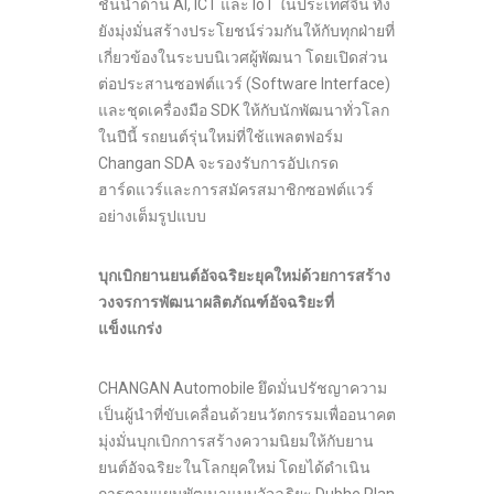
ชั้นนำด้าน AI, ICT และ IoT ในประเทศจีน ทั้ง
ยังมุ่งมั่นสร้างประโยชน์ร่วมกันให้กับทุกฝ่ายที่
เกี่ยวข้องในระบบนิเวศผู้พัฒนา โดยเปิดส่วน
ต่อประสานซอฟต์แวร์ (Software Interface)
และชุดเครื่องมือ SDK ให้กับนักพัฒนาทั่วโลก
ในปีนี้ รถยนต์รุ่นใหม่ที่ใช้แพลตฟอร์ม
Changan SDA จะรองรับการอัปเกรด
ฮาร์ดแวร์และการสมัครสมาชิกซอฟต์แวร์
อย่างเต็มรูปแบบ
บุกเบิกยานยนต์อัจฉริยะยุคใหม่ด้วยการสร้าง
วงจรการพัฒนาผลิตภัณฑ์อัจฉริยะที่
แข็งแกร่ง
CHANGAN Automobile ยึดมั่นปรัชญาความ
เป็นผู้นำที่ขับเคลื่อนด้วยนวัตกรรมเพื่ออนาคต
มุ่งมั่นบุกเบิกการสร้างความนิยมให้กับยาน
ยนต์อัจฉริยะในโลกยุคใหม่ โดยได้ดำเนิน