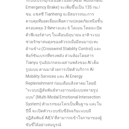
ระบบเบรกฉุกเฉินอัตโนมัติ (AEB: Automatic
Emergency Brake) จะเพิ่มขึ้นเป็น 135 กม./
ชม. แชสซี Tianheng จะมีสมรรถนะการ
ควบคุมที่ยอดเยี่ยมเพื่อความปลอดภัยเหนือชั้น
ครอบคลุม 3 ทิศทางและ 6 โดเมน โดยจะเปิด
ตัวฟีเจอร์ต่างๆ ในเดือนมิถุนายน อาทิ ระบบ
ช่วยรักษาสมดุลของตัวรถเมื่อมีลมมาปะทะ
ด้านข้าง (Crosswind Stability Control) และ
ฟังก์ชันเบรกที่ทรงพลัง ส่วนห้องโดยสาร
Tianyu รุ่นอัปเกรดจะผสานพลังของ AI เต็ม
รูปแบบ ตามมาด้วยการเปิดตัวบริการ AI
Mobility Services และ AI Energy
Replenishment ก่อนเดือนสิงหาคม โดยมี
“ระบบปฏิสัมพันธ์ทางอารมณ์แบบหลายรูป
แบบ” (Multi-Modal Emotional Intersection
System) ตัวแรกของโลกเป็นพื้นฐาน และใน
ปีนี้ จะเปิดตัวระบบขับขี่อัจฉริยะแบบมี
ปฏิสัมพันธ์ AIEV ที่สามารถเข้าใจภาษาของผู้
ขับขี่ได้อย่างสมบูรณ์