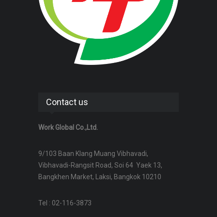
Contact us
Work Global Co.,Ltd.
9/103 Baan Klang Muang Vibhavadi,
Vibhavadi-Rangsit Road, Soi 64 Yaek 13,
Bangkhen Market, Laksi, Bangkok 10210
Tel : 02-116-3873