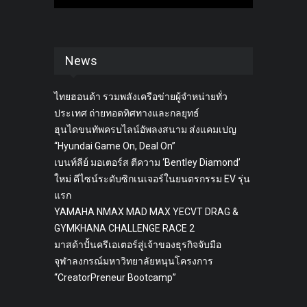
News
ไทยฮอนด้า รวมพลังเครือข่ายผู้จำหน่ายทั่ว
ประเทศ ถ่ายทอดทิศทางและกลยุทธ์
ฮุนไดขนทัพครบไลน์อัพลงสนาม ส่งแคมเปญ
“Hyundai Game On, Deal On”
เบนท์ลีย์ มอเตอร์ส ตีความ ‘Bentley Diamond’
ใหม่ ดีไซน์ระดับซิกเนเจอร์ในยนตรกรรม EV รุ่น
แรก
YAMAHA NMAX MAD MAX YECVT DRAG &
GYMKHANA CHALLENGE RACE 2
มาสด้าปั้นครีเอเตอร์สู่เจ้าของธุรกิจจับมือ
จุฬาลงกรณ์มหาวิทยาลัยหนุนโครงการ
“CreatorPreneur Bootcamp”