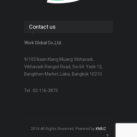
Contact us
Work Global Co.,Ltd.
9/103 Baan Klang Muang Vibhavadi,
Vibhavadi-Rangsit Road, Soi 64 Yaek 13,
Bangkhen Market, Laksi, Bangkok 10210
Tel : 02-116-3873
2018 All Rights Reserved. Powered by
KNBIZ