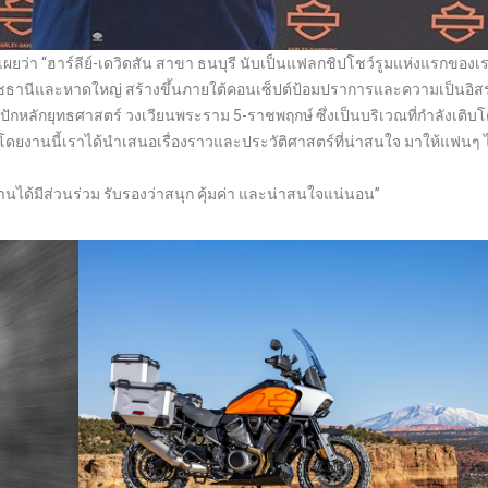
กัด เผยว่า “ฮาร์ลีย์-เดวิดสัน สาขา ธนบุรี นับเป็นแฟลกชิปโชว์รูมแห่งแรกของ
ลราชธานีและหาดใหญ่ สร้างขึ้นภายใต้คอนเซ็ปต์ป้อมปราการและความเป็นอิส
ักหลักยุทธศาสตร์ วงเวียนพระราม 5-ราชพฤกษ์ ซึ่งเป็นบริเวณที่กำลังเติบ
 โดยงานนี้เราได้นำเสนอเรื่องราวและประวัติศาสตร์ที่น่าสนใจ มาให้แฟนๆ ไ
านได้มีส่วนร่วม รับรองว่าสนุก คุ้มค่า และน่าสนใจแน่นอน”