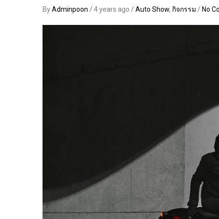
By
Adminpoon
/ 4 years ago /
Auto Show
,
กิจกรรม
/
No C