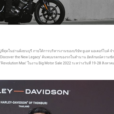
่ที่สุดในย่านฝั่งธนบุรี ภายใต้การบริหารงานของบริษัท ยูเอส มอเตอร์ไบค์ จำ
ต์ ‘Discover the New Legacy’ ค้นพบมรดกของรถในตำนาน อัตลักษณ์ความชัด
่ ‘Revolution Max’ ในงาน Big Motor Sale 2022 ระหว่างวันที่ 19-28 สิงหาค