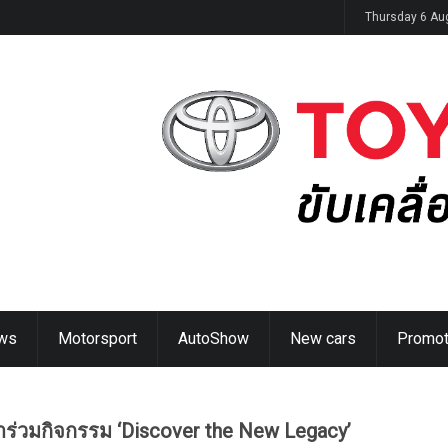
JAECOO Future Talent Academy”
Thursday 6 Au
ws
Motorsport
AutoShow
New cars
Promot
าร่วมกิจกรรม ‘Discover the New Legacy’