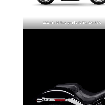
2022 Model Photography. FLFBS. CANADA.