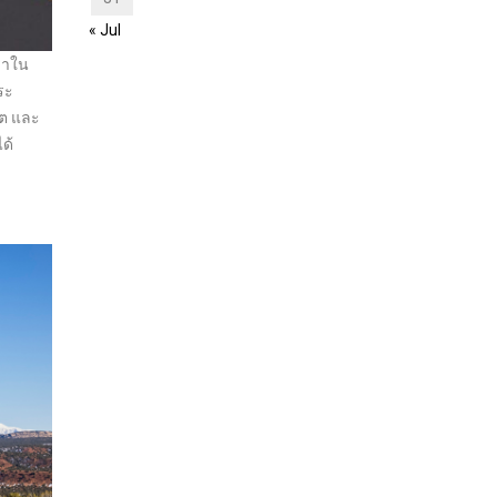
« Jul
เราใน
ระ
โต และ
ด้