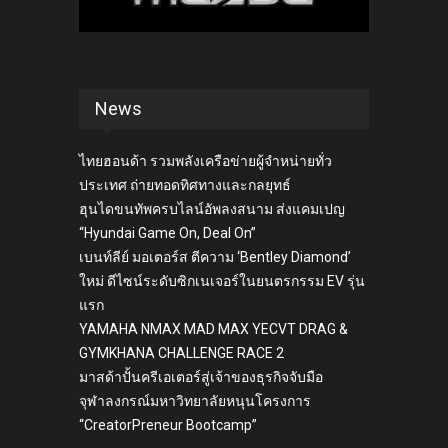
News
ไทยฮอนด้า รวมพลังเครือข่ายผู้จำหน่ายทั่ว
ประเทศ ถ่ายทอดทิศทางและกลยุทธ์
ฮุนไดขนทัพครบไลน์อัพลงสนาม ส่งแคมเปญ
“Hyundai Game On, Deal On”
เบนท์ลีย์ มอเตอร์ส ตีความ ‘Bentley Diamond’
ใหม่ ดีไซน์ระดับซิกเนเจอร์ในยนตรกรรม EV รุ่น
แรก
YAMAHA NMAX MAD MAX YECVT DRAG &
GYMKHANA CHALLENGE RACE 2
มาสด้าปั้นครีเอเตอร์สู่เจ้าของธุรกิจจับมือ
จุฬาลงกรณ์มหาวิทยาลัยหนุนโครงการ
“CreatorPreneur Bootcamp”