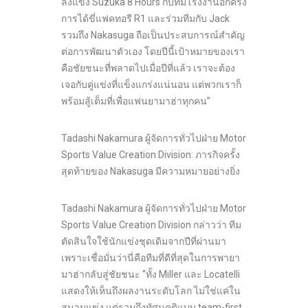
ลงแข่ง Suzuka 8 Hours กับทีมโรงงานอีกครั้ง
การได้ขี่แฟคทอรี R1 และร่วมทีมกับ Jack
รวมถึง Nakasuga ถือเป็นประสบการณ์สำคัญ
ต่อการพัฒนาตัวเอง โดยปีนี้เป้าหมายของเรา
คือชัยชนะที่พลาดไปเมื่อปีที่แล้ว เราจะต้อง
เจอกับคู่แข่งที่แข็งแกร่งแน่นอน แต่พวกเราก็
พร้อมสู้เต็มที่เพื่อแฟนยามาฮ่าทุกคน”
Tadashi Nakamura ผู้จัดการทั่วไปฝ่าย Motor
Sports Value Creation Division: ภารกิจครั้ง
สุดท้ายของ Nakasuga มีความหมายอย่างยิ่ง
Tadashi Nakamura ผู้จัดการทั่วไปฝ่าย Motor
Sports Value Creation Division กล่าวว่า ทีม
ตัดสินใจใช้นักแข่งชุดเดิมจากปีที่ผ่านมา
เพราะเชื่อมั่นว่านี่คือทีมที่ดีที่สุดในการพายา
มาฮ่ากลับสู่ชัยชนะ “ทั้ง Miller และ Locatelli
แสดงให้เห็นถึงผลงานระดับโลก ไม่ใช่แค่ใน
สนามแข่ง แต่รวมถึงทัศนคติแบบ team-first