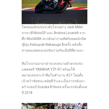
โดยสองนักแข่งระดับโลกอย่าง Jack Miller
จากเวที MotoGP และ Andrea Locatelli จาก
ศึก WorldSBK จะกลับมาร่วมทัพกับยอดนักบิด
ญี่ปุ่น Katsuyuki Nakasuga อีกครั้ง หลังทั้ง
สามคนเคยลงแข่งขันร่วมกันเมื่อปีที่ผ่านมา
ทีมโรงงานยามาฮ่าจะลงสนามด้วยรถแข่ง
แฟคทอรี YAMAHA YZF‑R1 พร้อมใช้
หมายเลขประจำทีมในตำนาน #21 โดยตั้ง
เป้าคว้าชัยชนะสมัยที่ 9 และเป็นการกลับมา
คว้าแชมป์ Suzuka 8 Hours ครั้งแรกนับตั้งแต่
ปี 2018