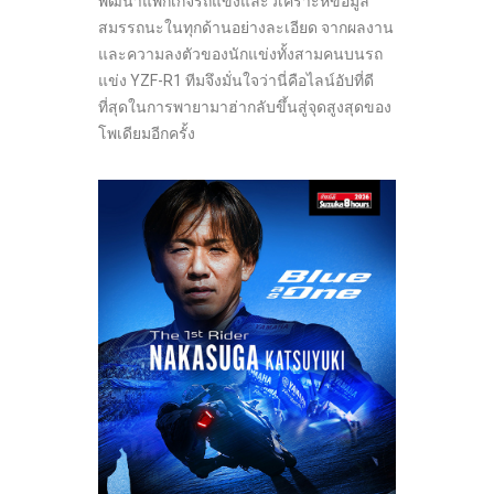
พัฒนาแพ็กเกจรถแข่งและวิเคราะห์ข้อมูล
สมรรถนะในทุกด้านอย่างละเอียด จากผลงาน
และความลงตัวของนักแข่งทั้งสามคนบนรถ
แข่ง YZF-R1 ทีมจึงมั่นใจว่านี่คือไลน์อัปที่ดี
ที่สุดในการพายามาฮ่ากลับขึ้นสู่จุดสูงสุดของ
โพเดียมอีกครั้ง