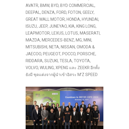
AVATR, BMW, BYD, BYD COMMERCIAL,
DEEPAL, DENZA, FORD, FOTON, GEELY,
GREAT WALL MOTOR, HONDA, HYUNDAI,
ISUZU, JEEP, JUNEYAO, KIA, KING LONG,
LEAPMOTOR, LEXUS, LOTUS, MASERATI,
MAZDA, MERCEDES-BENZ, MG, MINI,
MITSUBISHI, NETA, NISSAN, OMODA &
JAECOO, PEUGEOT, POCCO, PORSCHE,
RIDDARA, SUZUKI, TESLA, TOYOTA,
VOLVO, WULING, XPENG และ ZEEKR อีกทั้ง
ยังมี ชุดแต่งจากผู้นำเข้าอิสระ M’Z SPEED