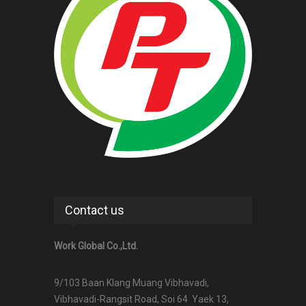
Contact us
Work Global Co.,Ltd.
9/103 Baan Klang Muang Vibhavadi,
Vibhavadi-Rangsit Road, Soi 64 Yaek 13,