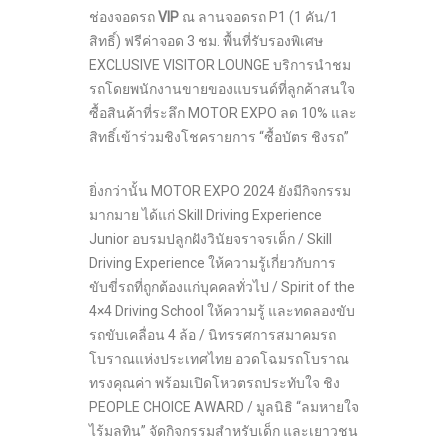
ช่องจอดรถ
VIP
ณ ลานจอดรถ P1 (1 คัน/1
สิทธิ์) ฟรีค่าจอด 3 ชม. พื้นที่รับรองพิเศษ
EXCLUSIVE VISITOR LOUNGE บริการนำชม
รถโดยพนักงานขายของแบรนด์ที่ลูกค้าสนใจ
ซื้อสินค้าที่ระลึก MOTOR EXPO ลด 10% และ
สิทธิ์เข้าร่วมชิงโชครายการ “ซื้อบัตร ชิงรถ”
ยิ่งกว่านั้น MOTOR EXPO 2024 ยังมีกิจกรรม
มากมาย ได้แก่ Skill Driving Experience
Junior อบรมปลูกฝังวินัยจราจรเด็ก / Skill
Driving Experience ให้ความรู้เกี่ยวกับการ
ขับขี่รถที่ถูกต้องแก่บุคคลทั่วไป / Spirit of the
4×4 Driving School ให้ความรู้ และทดลองขับ
รถขับเคลื่อน 4 ล้อ / นิทรรศการสมาคมรถ
โบราณแห่งประเทศไทย อวดโฉมรถโบราณ
ทรงคุณค่า พร้อมเปิดโหวตรถประทับใจ ชิง
PEOPLE CHOICE AWARD / มูลนิธิ “ลมหายใจ
ไร้มลทิน” จัดกิจกรรมสำหรับเด็ก และเยาวชน