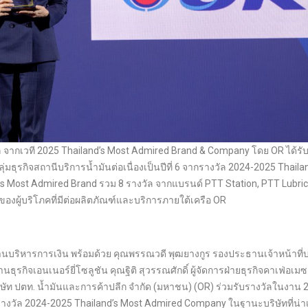
 จากเวที 2025 Thailand’s Most Admired Brand & Company โดย OR ได้รั
กลุ่มธุรกิจสถานีบริการน้ำมันต่อเนื่องเป็นปีที่ 6 จากรางวัล 2024-2025 Thaila
 Most Admired Brand รวม 8 รางวัล จากแบรนด์ PTT Station, PTT Lubric
องผู้บริโภคที่มีต่อผลิตภัณฑ์และบริการภายใต้เครือ OR
นบริหารการเงิน พร้อมด้วย คุณพรรณวดี พุฒยางกูร รองประธานเจ้าหน้าที่
รกิจเอนเนอร์ยี่โซลูชัน คุณฐิติ สุวรรณศักดิ์ ผู้จัดการฝ่ายธุรกิจคาเฟ่อเม
ริษัท ปตท. น้ำมันและการค้าปลีก จำกัด (มหาชน) (OR) ร่วมรับรางวัลในงาน 
างวัล 2024-2025 Thailand’s Most Admired Company ในฐานะบริษัทที่น่าเช