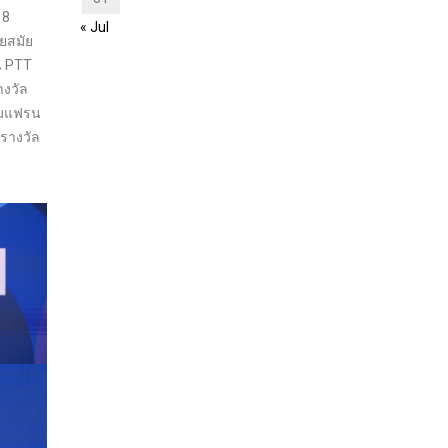
 8
« Jul
ยสมัย
าน PTT
างวัล
ุ่มแฟรน
มรางวัล