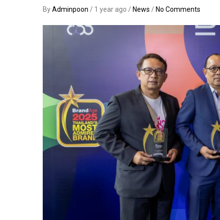
By
Adminpoon
/ 1 year ago /
News
/
No Comments