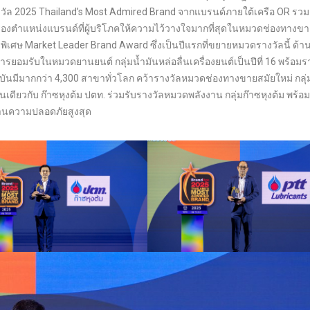
ับรางวัล 2025 Thailand’s Most Admired Brand จากแบรนด์ภายใต้เครือ OR รวม
ครองตำแหน่งแบรนด์ที่ผู้บริโภคให้ความไว้วางใจมากที่สุดในหมวดช่องทางขา
งวัลพิเศษ Market Leader Brand Award ซึ่งเป็นปีแรกที่ขยายหมวดรางวัลนี้ ด้
บการยอมรับในหมวดยานยนต์ กลุ่มน้ำมันหล่อลื่นเครื่องยนต์เป็นปีที่ 16 พร้อมร
ุบันมีมากกว่า 4,300 สาขาทั่วโลก คว้ารางวัลหมวดช่องทางขายสมัยใหม่ กล
เดียวกับ ก๊าซหุงต้ม ปตท. ร่วมรับรางวัลหมวดพลังงาน กลุ่มก๊าซหุงต้ม พร้อ
ฐานความปลอดภัยสูงสุด