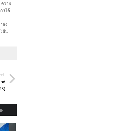
ร ความ
การได้
าส่ง
่งยืน
xt:
land
25)