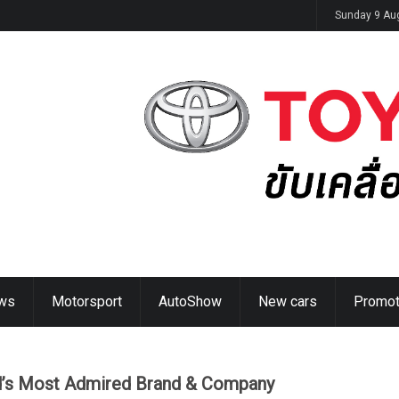
ิดตัวในไทย 14 ส.ค. นี้
Sunday 9 Au
ws
Motorsport
AutoShow
New cars
Promot
d’s Most Admired Brand & Company