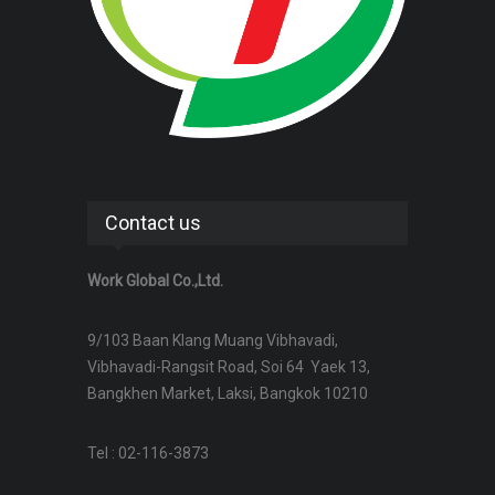
Contact us
Work Global Co.,Ltd.
9/103 Baan Klang Muang Vibhavadi,
Vibhavadi-Rangsit Road, Soi 64 Yaek 13,
Bangkhen Market, Laksi, Bangkok 10210
Tel : 02-116-3873