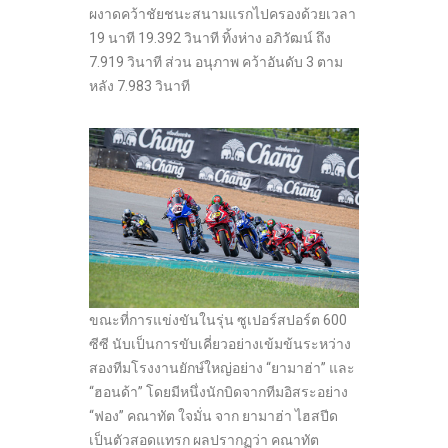
ผงาดคว้าชัยชนะสนามแรกไปครองด้วยเวลา
19 นาที 19.392 วินาที ทิ้งห่าง อภิวัฒน์ ถึง
7.919 วินาที ส่วน อนุภาพ คว้าอันดับ 3 ตาม
หลัง 7.983 วินาที
ขณะที่การแข่งขันในรุ่น ซูเปอร์สปอร์ต 600
ซีซี นับเป็นการขับเคี่ยวอย่างเข้มข้นระหว่าง
สองทีมโรงงานยักษ์ใหญ่อย่าง “ยามาฮ่า” และ
“ฮอนด้า” โดยมีหนึ่งนักบิดจากทีมอิสระอย่าง
“ฟอง” คณาทัต ใจมั่น จาก ยามาฮ่า ไฮสปีด
เป็นตัวสอดแทรก ผลปรากฏว่า คณาทัต