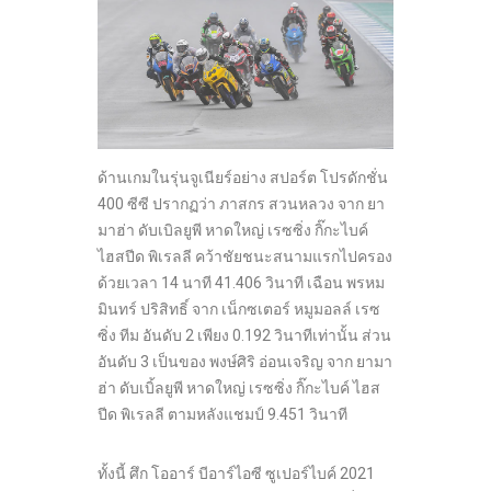
ด้านเกมในรุ่นจูเนียร์อย่าง สปอร์ต โปรดักชั่น
400 ซีซี ปรากฏว่า ภาสกร สวนหลวง จาก ยา
มาฮ่า ดับเบิลยูพี หาดใหญ่ เรซซิ่ง กิ๊กะไบค์
ไฮสปีด พิเรลลี คว้าชัยชนะสนามแรกไปครอง
ด้วยเวลา 14 นาที 41.406 วินาที เฉือน พรหม
มินทร์ ปริสิทธิ์ จาก เน็กซเตอร์ หมูมอลล์ เรซ
ซิ่ง ทีม อันดับ 2 เพียง 0.192 วินาทีเท่านั้น ส่วน
อันดับ 3 เป็นของ พงษ์ศิริ อ่อนเจริญ จาก ยามา
ฮ่า ดับเบิ้ลยูพี หาดใหญ่ เรซซิ่ง กิ๊กะไบค์ ไฮส
ปีด พิเรลลี ตามหลังแชมป์ 9.451 วินาที
ทั้งนี้ ศึก โออาร์ บีอาร์ไอซี ซูเปอร์ไบค์ 2021