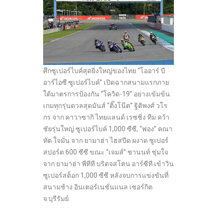
ศึกซูเปอร์ไบค์สุดยิ่งใหญ่ของไทย “โออาร์ บี
อาร์ไอซี ซูเปอร์ไบค์” เปิดฉากสนามแรกภาย
ใต้มาตรการป้องกัน “โควิด-19” อย่างเข้มข้น
เกมทุกรุ่นดวลสุดมันส์ “ติ๊งโน๊ต” ฐิติพงศ์ วโร
กร จาก คาวาซากิ ไทยแลนด์ เรซซิ่ง ทีม คว้า
ชัยรุ่นใหญ่ ซูเปอร์ไบค์ 1,000 ซีซี, “ฟอง” คณา
ทัต ใจมั่น จาก ยามาฮ่า ไฮสปีด ผงาด ซูเปอร์
สปอร์ต 600 ซีซี ขณะ “เจมส์” ชานนท์ ชุ่มใจ
จาก ยามาฮ่า พีทีที บริดจสโตน อาร์ซีที เข้าวิน
ซูเปอร์สต็อก 1,000 ซีซี หลังจบการแข่งขันที่
สนามช้าง อินเตอร์เนชั่นแนล เซอร์กิต
จ.บุรีรัมย์