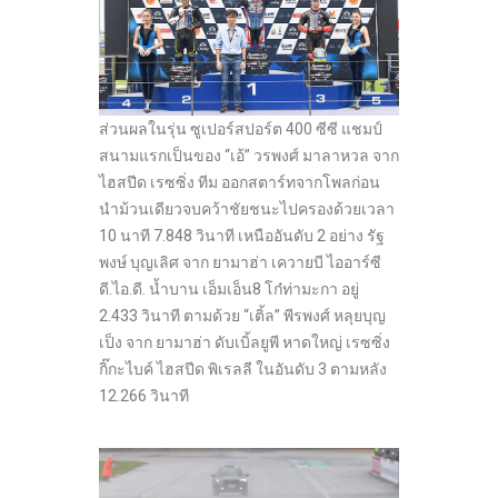
ส่วนผลในรุ่น ซูเปอร์สปอร์ต 400 ซีซี แชมป์
สนามแรกเป็นของ “เอ้” วรพงศ์ มาลาหวล จาก
ไฮสปีด เรซซิ่ง ทีม ออกสตาร์ทจากโพลก่อน
นำม้วนเดียวจบคว้าชัยชนะไปครองด้วยเวลา
10 นาที 7.848 วินาที เหนืออันดับ 2 อย่าง รัฐ
พงษ์ บุญเลิศ จาก ยามาฮ่า เควายบี ไออาร์ซี
ดี.ไอ.ดี. น้ำบาน เอ็มเอ็น8 โก๋ท่ามะกา อยู่
2.433 วินาที ตามด้วย “เติ้ล” พีรพงศ์ หลุยบุญ
เป็ง จาก ยามาฮ่า ดับเบิ้ลยูพี หาดใหญ่ เรซซิ่ง
กิ๊กะไบค์ ไฮสปีด พิเรลลี ในอันดับ 3 ตามหลัง
12.266 วินาที