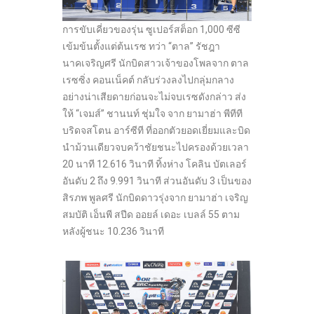
การขับเคี่ยวของรุ่น ซูเปอร์สต็อก 1,000 ซีซี
เข้มข้นตั้งแต่ต้นเรซ ทว่า “ตาล” รัชฎา
นาคเจริญศรี นักบิดสาวเจ้าของโพลจาก ตาล
เรซซิ่ง คอนเน็คต์ กลับร่วงลงไปกลุ่มกลาง
อย่างน่าเสียดายก่อนจะไม่จบเรซดังกล่าว ส่ง
ให้ “เจมส์” ชานนท์ ชุ่มใจ จาก ยามาฮ่า พีทีที
บริดจสโตน อาร์ซีที ที่ออกตัวยอดเยี่ยมและบิด
นำม้วนเดียวจบคว้าชัยชนะไปครองด้วยเวลา
20 นาที 12.616 วินาที ทิ้งห่าง โคลิน บัตเลอร์
อันดับ 2 ถึง 9.991 วินาที ส่วนอันดับ 3 เป็นของ
สิรภพ พูลศรี นักบิดดาวรุ่งจาก ยามาฮ่า เจริญ
สมบัติ เอ็นพี สปีด ออยล์ เดอะ เบลล์ 55 ตาม
หลังผู้ชนะ 10.236 วินาที