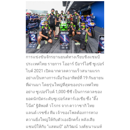
การแข่งขันจักรยานยนต์ทางเรียบชิงแชมป์
ประเทศไทย รายการ โออาร์ บีอาร์ไอซี ซูเปอร์
ไบค์ 2021 เปิดฉากดวลความเร็วสนามแรก
อย่างเป็นทางการเมื่อวันอาทิตย์ที่ 19 กันยายน
ที่ผ่านมา โดยรุ่นใหญ่ที่สุดของประเทศไทย
อย่าง ซูเปอร์ไบค์ 1,000 ซีซี เป็นการดวลของ
ยอดนักบิดระดับซูเปอร์สตาร์เอเชีย ซึ่ง “ติ๊ง
โน๊ต” ฐิติพงศ์ วโรกร จาก คาวาซากิ ไทย
แลนด์ เรซซิ่ง ทีม เจ้าของโพลต้องการทวง
ความยิ่งใหญ่ให้กับตัวเองอีกครั้ง หลังเสีย
แชมป์ให้กับ “แสตมป์” อภิวัฒน์ วงศ์ธนานนท์