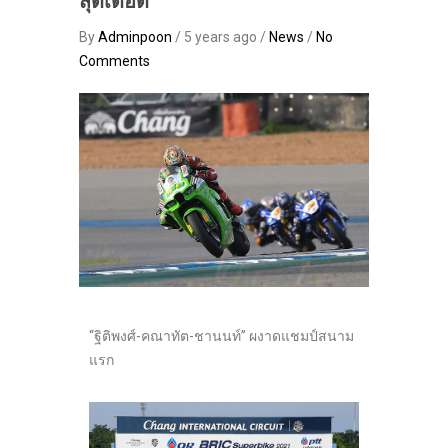
สุดเดือด
By
Adminpoon
/ 5 years ago /
News
/
No
Comments
“ฐิติพงศ์-คณาทัต-ชานนท์” ผงาดแชมป์สนาม
แรก