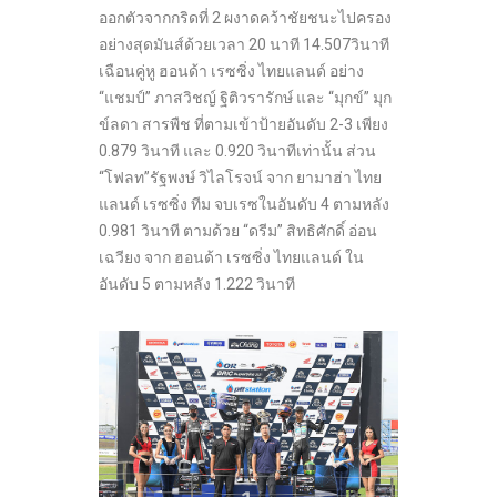
ออกตัวจากกริดที่ 2 ผงาดคว้าชัยชนะไปครอง
อย่างสุดมันส์ด้วยเวลา 20 นาที 14.507วินาที
เฉือนคู่หู ฮอนด้า เรซซิ่ง ไทยแลนด์ อย่าง
“แชมป์” ภาสวิชญ์ ฐิติวรารักษ์ และ “มุกข์” มุก
ข์ลดา สารพืช ที่ตามเข้าป้ายอันดับ 2-3 เพียง
0.879 วินาที และ 0.920 วินาทีเท่านั้น ส่วน
“โฟลท”รัฐพงษ์ วิไลโรจน์ จาก ยามาฮ่า ไทย
แลนด์ เรซซิ่ง ทีม จบเรซในอันดับ 4 ตามหลัง
0.981 วินาที ตามด้วย “ดรีม” สิทธิศักดิ์ อ่อน
เฉวียง จาก ฮอนด้า เรซซิ่ง ไทยแลนด์ ใน
อันดับ 5 ตามหลัง 1.222 วินาที