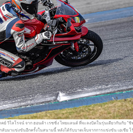
์ วิไลโรจน์ จาก ฮอนด้า เรซซิ่ง ไทยแลนด์ ที่จะลงบิดในรุ่นเดียวกันกับ “ชิ
ที่กลับมาแข่งขันอีกครั้งในสนามนี้ หลังได้รับบาดเจ็บจากการแข่งขัน เอเชีย โ