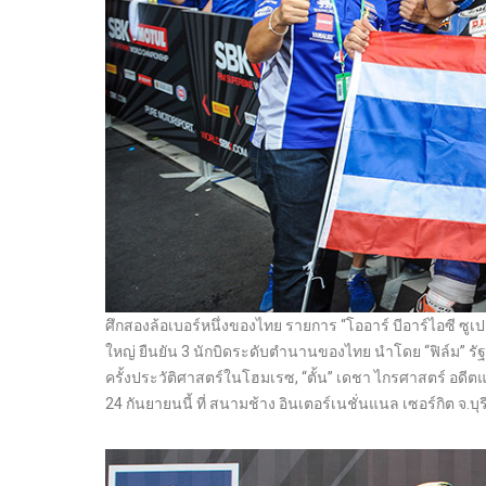
ศึกสองล้อเบอร์หนึ่งของไทย รายการ “โออาร์ บีอาร์ไอซี ซู
ใหญ่ ยืนยัน 3 นักบิดระดับตำนานของไทย นำโดย “ฟิล์ม” รั
ครั้งประวัติศาสตร์ในโฮมเรซ, “ตั้น” เดชา ไกรศาสตร์ อดีต
24 กันยายนนี้ ที่ สนามช้าง อินเตอร์เนชั่นแนล เซอร์กิต จ.บุรี