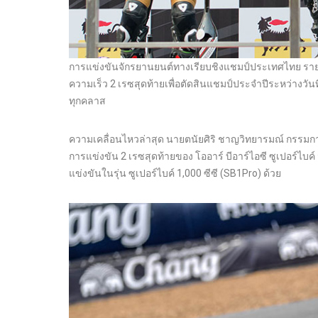
การแข่งขันจักรยานยนต์ทางเรียบชิงแชมป์ประเทศไทย รายกา
ความเร็ว 2 เรซสุดท้ายเพื่อตัดสินแชมป์ประจำปีระหว่างวัน
ทุกคลาส
ความเคลื่อนไหวล่าสุด นายตนัยศิริ ชาญวิทยารมณ์ กรรมการ
การแข่งขัน 2 เรซสุดท้ายของ โออาร์ บีอาร์ไอซี ซูเปอร์ไบ
แข่งขันในรุ่น ซูเปอร์ไบค์ 1,000 ซีซี (SB1Pro) ด้วย