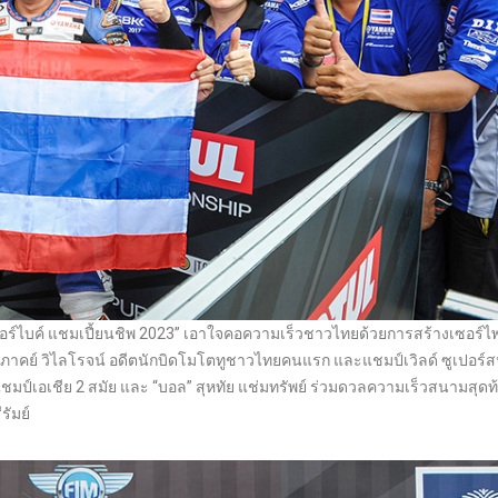
เปอร์ไบค์ แชมเปี้ยนชิพ 2023” เอาใจคอความเร็วชาวไทยด้วยการสร้างเซอร์ไพร
ฐภาคย์ วิไลโรจน์ อดีตนักบิดโมโตทูชาวไทยคนแรก และแชมป์เวิลด์ ซูเปอร์ส
แชมป์เอเชีย 2 สมัย และ “บอล” สุหทัย แช่มทรัพย์ ร่วมดวลความเร็วสนามสุดท
รัมย์