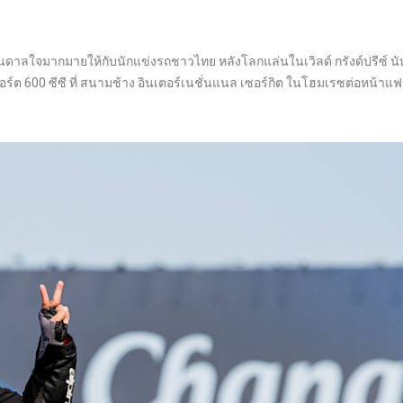
นดาลใจมากมายให้กับนักแข่งรถชาวไทย หลังโลกแล่นในเวิลด์ กรังด์ปรีซ์ นับ
ร์ต 600 ซีซี ที่ สนามช้าง อินเตอร์เนชั่นแนล เซอร์กิต ในโฮมเรซต่อหน้าแ