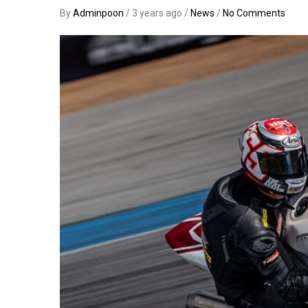
By
Adminpoon
/ 3 years ago /
News
/
No Comments