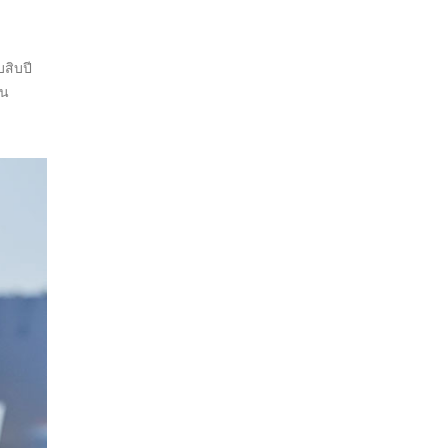
สิบปี
ฟน