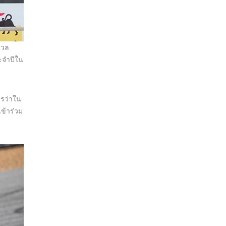
ดวล
ระจำปีใน
ารว่าใน
เข้าร่วม