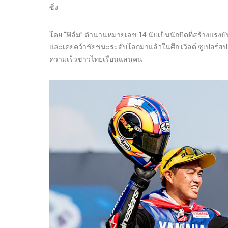
ซิ่ง
โดย “ฟิล์ม” ตำนานหมายเลข 14 นับเป็นนักบิดที่สร้างแรงบั
และเคยคว้าชัยชนะระดับโลกมาแล้วในศึก เวิลด์ ซูเปอร์สปอ
ความเร็วชาวไทยเรือนแสนคน