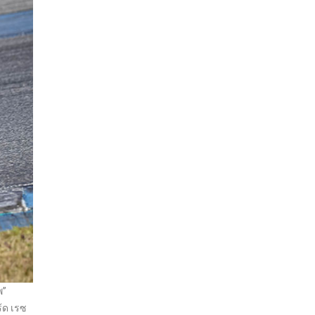
พ”
ร้ด เรซ