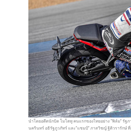
นำโดยอดีตนักบิด โมโตทู คนแรกของไทยอย่าง “ฟิล์ม” รัฐภาคย
นครินทร์ อธิรัฐภูวภัทร์ และ”แชมป์” ภาสวิชญ์ ฐิติวรารักษ์ 