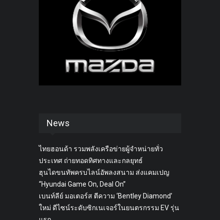
News
ไทยฮอนด้า รวมพลังเครือข่ายผู้จำหน่ายทั่ว
ประเทศ ถ่ายทอดทิศทางและกลยุทธ์
ฮุนไดขนทัพครบไลน์อัพลงสนาม ส่งแคมเปญ
“Hyundai Game On, Deal On”
เบนท์ลีย์ มอเตอร์ส ตีความ ‘Bentley Diamond’
ใหม่ ดีไซน์ระดับซิกเนเจอร์ในยนตรกรรม EV รุ่น
แรก