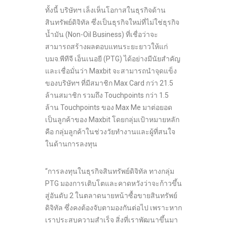
ทั้งนี้ บริษัทฯ เล็งเห็นโอกาสในธุรกิจด้าน
สินทรัพย์ดิจิทัล ซึ่งเป็นธุรกิจใหม่ที่ไม่ใช่ธุรกิจ
น้ำมัน (Non-Oil Business) ที่เชื่อว่าจะ
สามารถสร้างผลตอบแทนระยะยาวให้แก่
บมจ.พีทีจี เอ็นเนอยี (PTG) ได้อย่างมีนัยสำคัญ
และเชื่อมั่นว่า Maxbit จะสามารถนำจุดแข็ง
ของบริษัทฯ ที่มีสมาชิก Max Card กว่า 21.5
ล้านสมาชิก รวมถึง Touchpoints กว่า 1.5
ล้าน Touchpoints ของ Max Me มาต่อยอด
เป็นลูกค้าของ Maxbit โดยกลุ่มเป้าหมายหลัก
คือ กลุ่มลูกค้าในช่วงวัยทำงานและผู้ที่สนใจ
ในด้านการลงทุน
“การลงทุนในธุรกิจสินทรัพย์ดิจิทัล ทางกลุ่ม
PTG มองการเติบโตและคาดหวังว่าจะก้าวขึ้น
สู่อันดับ 2 ในตลาดนายหน้าซื้อขายสินทรัพย์
ดิจิทัล ซึ่งคงต้องจับตามองกันต่อไป เพราะหาก
เราประสบความสำเร็จ สิ่งที่เราพัฒนาขึ้นมา