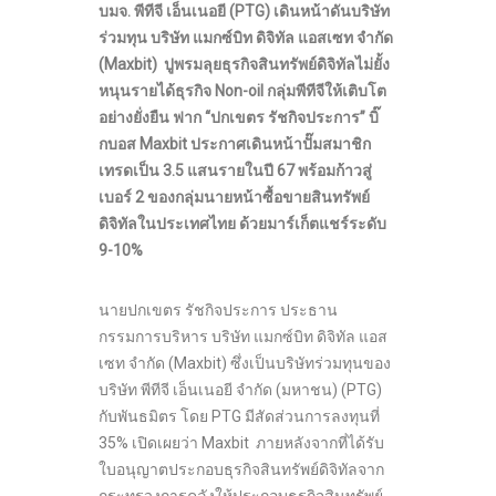
บมจ. พีทีจี เอ็นเนอยี (
PTG) เดินหน้าดันบริษัท
ร่วมทุน บริษัท แมกซ์บิท ดิจิทัล แอสเซท จำกัด
(Maxbit) ปูพรมลุยธุรกิจสินทรัพย์ดิจิทัลไม่ยั้ง
หนุนรายได้ธุรกิจ Non-oil กลุ่มพีทีจีให้เติบโต
อย่างยั่งยืน ฟาก “ปกเขตร รัชกิจประการ” บิ๊
กบอส Maxbit ประกาศเดินหน้าปั๊มสมาชิก
เทรดเป็น 3.5 แสนรายในปี 67 พร้อมก้าวสู่
เบอร์ 2 ของกลุ่มนายหน้าซื้อขายสินทรัพย์
ดิจิทัลในประเทศไทย ด้วยมาร์เก็ตแชร์ระดับ
9-10%
นายปกเขตร รัชกิจประการ ประธาน
กรรมการบริหาร บริษัท แมกซ์บิท ดิจิทัล แอส
เซท จำกัด (Maxbit) ซึ่งเป็นบริษัทร่วมทุนของ
บริษัท พีทีจี เอ็นเนอยี จำกัด (มหาชน) (PTG)
กับพันธมิตร โดย PTG มีสัดส่วนการลงทุนที่
35% เปิดเผยว่า Maxbit ภายหลังจากที่ได้รับ
ใบอนุญาตประกอบธุรกิจสินทรัพย์ดิจิทัลจาก
กระทรวงการคลังให้ประกอบธุรกิจสินทรัพย์