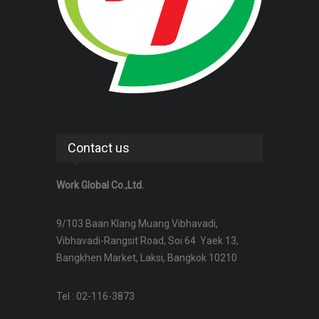
Contact us
Work Global Co.,Ltd.
9/103 Baan Klang Muang Vibhavadi,
Vibhavadi-Rangsit Road, Soi 64 Yaek 13,
Bangkhen Market, Laksi, Bangkok 10210
Tel : 02-116-3873