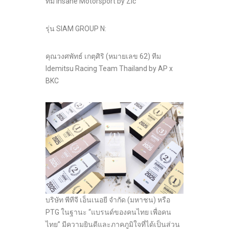
ทีม Insane Motorsport by Zic
รุ่น SIAM GROUP N:
คุณวงศพัทธ์ เกตุศิริ (หมายเลข 62) ทีม
Idemitsu Racing Team Thailand by AP x
BKC
บริษัท พีทีจี เอ็นเนอยี จำกัด (มหาชน) หรือ
PTG ในฐานะ “แบรนด์ของคนไทย เพื่อคน
ไทย” มีความยินดีและภาคภูมิใจที่ได้เป็นส่วน