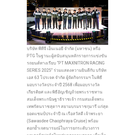
บริษัท พีทีจี เอ็นเนอยี จำกัด (มหาชน) หรือ
PTG ในฐานะผู้สนับสนุนหลักรายการแข่งขัน
รถยนต์ทางเรียบ “PT MAXNITRON RACING
SERIES 2025” ร่วมแสดงความยินดีกับ บริษัท
เอส 63 โปรเจค จำกัด ผู้จัดกิจกรรมฯ ในพิธี
มอบรางวัลประจำปี 2568 เพื่อมอบรางวัล
เกียรติยศ และพิธีอัญเชิญถ้วยพระราชทาน
สมเด็จพระกนิษฐาธิราชเจ้า กรมสมเด็จพระ
เทพรัตนราชสุดาฯ สยามบรมราชกุมารี แก่สุด
ยอดแชมป์ประจำปี ณ เรือสวัสดี เจ้าพระยา
(Sawasdee Chaophraya Cruise) พร้อม
ตอกย้ำเจตนารมณ์ในการยกระดับวงการ