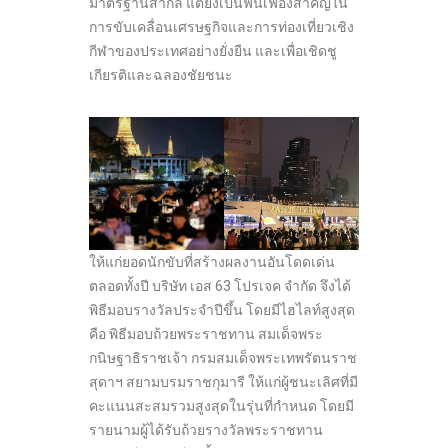
มาตรฐานสากล แต่ยังเป็นฟันเฟืองสำคัญใน
การขับเคลื่อนเศรษฐกิจและการท่องเที่ยวเชิง
กีฬาของประเทศอย่างยั่งยืน และเพื่อเชิดชู
เกียรติและฉลองชัยชนะ
ให้แก่ยอดนักขับที่สร้างผลงานอันโดดเด่น
ตลอดทั้งปี บริษัท เอส 63 โปรเจค จำกัด จึงได้
พิธีมอบรางวัลประจำปีขึ้น โดยมีไฮไลท์สูงสุด
คือ พิธีมอบถ้วยพระราชทาน สมเด็จพระ
กนิษฐาธิราชเจ้า กรมสมเด็จพระเทพรัตนราช
สุดาฯ สยามบรมราชกุมารี ให้แก่ผู้ชนะเลิศที่มี
คะแนนสะสมรวมสูงสุดในรุ่นที่กำหนด โดยมี
รายนามผู้ได้รับถ้วยรางวัลพระราชทาน