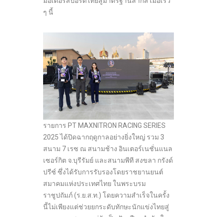
มอเตอร์สปอร์ตไทยสู่มาตรฐานสากล เมื่อเร็ว
ๆ นี้
รายการ PT MAXNITRON RACING SERIES
2025 ได้ปิดฉากฤดูกาลอย่างยิ่งใหญ่ รวม 3
สนาม 7 เรซ ณ สนามช้าง อินเตอร์เนชั่นแนล
เซอร์กิต จ.บุรีรัมย์ และสนามพีที สงขลา กรังด์
ปรีซ์ ซึ่งได้รับการรับรองโดยราชยานยนต์
สมาคมแห่งประเทศไทย ในพระบรม
ราชูปถัมภ์ (ร.ย.ส.ท.) โดยความสำเร็จในครั้ง
นี้ไม่เพียงแต่ช่วยยกระดับทักษะนักแข่งไทยสู่