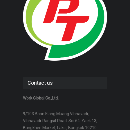
Contact us
Work Global Co.,Ltd.
9/103 Baan Klang Muang Vibhavadi,
Vibhavadi-Rangsit Road, Soi 64 Yaek 13,
Bangkhen Market, Laksi, Bangkok 10210