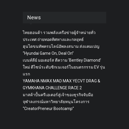
News
ไทยฮอนด้า รวมพลังเครือข่ายผู้จำหน่ายทั่ว
ประเทศ ถ่ายทอดทิศทางและกลยุทธ์
ฮุนไดขนทัพครบไลน์อัพลงสนาม ส่งแคมเปญ
“Hyundai Game On, Deal On”
เบนท์ลีย์ มอเตอร์ส ตีความ ‘Bentley Diamond’
ใหม่ ดีไซน์ระดับซิกเนเจอร์ในยนตรกรรม EV รุ่น
แรก
YAMAHA NMAX MAD MAX YECVT DRAG &
GYMKHANA CHALLENGE RACE 2
มาสด้าปั้นครีเอเตอร์สู่เจ้าของธุรกิจจับมือ
จุฬาลงกรณ์มหาวิทยาลัยหนุนโครงการ
“CreatorPreneur Bootcamp”