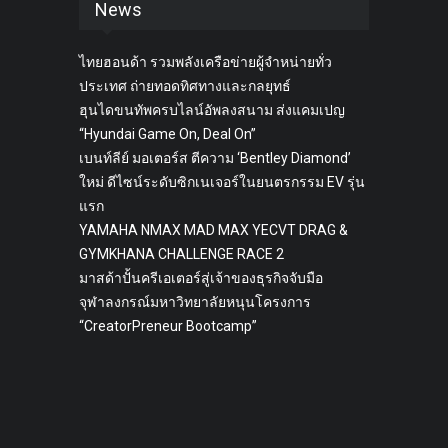
News
ไทยฮอนด้า รวมพลังเครือข่ายผู้จำหน่ายทั่ว
ประเทศ ถ่ายทอดทิศทางและกลยุทธ์
ฮุนไดขนทัพครบไลน์อัพลงสนาม ส่งแคมเปญ
“Hyundai Game On, Deal On”
เบนท์ลีย์ มอเตอร์ส ตีความ ‘Bentley Diamond’
ใหม่ ดีไซน์ระดับซิกเนเจอร์ในยนตรกรรม EV รุ่น
แรก
YAMAHA NMAX MAD MAX YECVT DRAG &
GYMKHANA CHALLENGE RACE 2
มาสด้าปั้นครีเอเตอร์สู่เจ้าของธุรกิจจับมือ
จุฬาลงกรณ์มหาวิทยาลัยหนุนโครงการ
“CreatorPreneur Bootcamp”