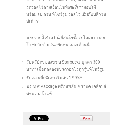
สามารถนำรถเดิมของท่านทุกยี่ห้อมาแลกเป็น
รถวอลโว่ตามเงื่อนไขพิเศษที่เรามอบให้
พร้อม จบ ครบ ที่โชว์รูม วอลโว่ เอ็มดับบลิววัน
ที่เดียว”
นอกจากนี้ สำหรับผู้ที่สนใจซื้อรถใหม่จากวอล
โว่ พบกับข้อเสนอพิเศษตลอดเดือนนี้
รับฟรีบัตรของขวัญ Starbucks มูลค่า 300
บาท* เมื่อทดลองขับรถวอลโว่ทุกรุ่นที่โชว์รูม
รับดอกเบี้ยพิเศษ เริ่มต้น 1.99%*
ฟรี MW Package พร้อมฟิล์มเซรามิค เคลือบสี
พรมวอลโว่แท้