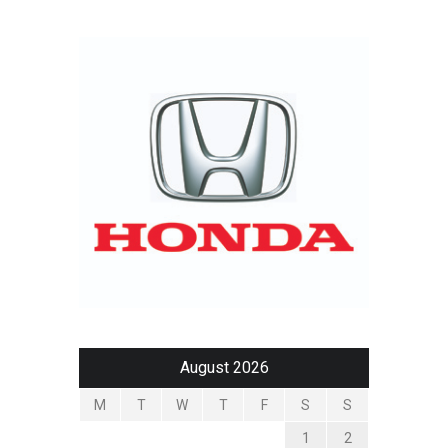
August 2026
M
T
W
T
F
S
S
1
2