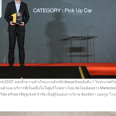
land 2023” ตอกย้ำความสำเร็จแบรนด์รถปิกอัพยอดนิยมอันดับ 1 ในประเทศไท
ินค้าและบริการที่เป็นหนึ่งในใจผู้บริโภคชาวไทย จัดโดยนิตยสาร Markete
ัท ตรีเพชรอีซูซุเซลส์ จำกัด เป็นผู้รับมอบรางวัล ณ ห้องฉัตรา บอลรูม โร