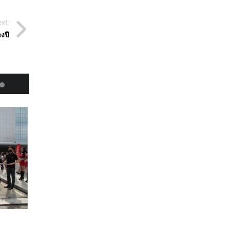
xt:
งปี