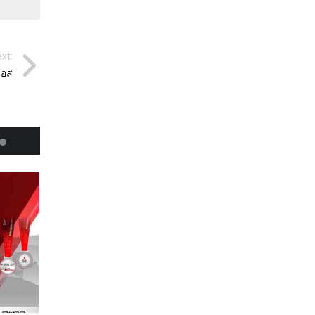
xt:
รอส