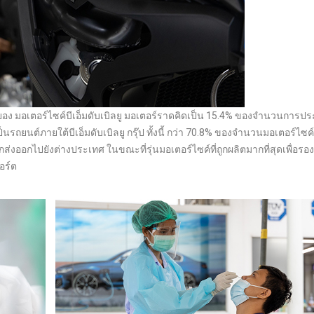
ระยอง มอเตอร์ไซค์บีเอ็มดับเบิลยู มอเตอร์ราดคิดเป็น 15.4% ของจำนวนการป
ยนต์ภายใต้บีเอ็มดับเบิลยู กรุ๊ป ทั้งนี้ กว่า 70.8% ของจำนวนมอเตอร์ไซค์
ูกส่งออกไปยังต่างประเทศ ในขณะที่รุ่นมอเตอร์ไซค์ที่ถูกผลิตมากที่สุดเพื่อรอง
อร์ต