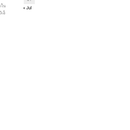
าดใน
« Jul
เอ็