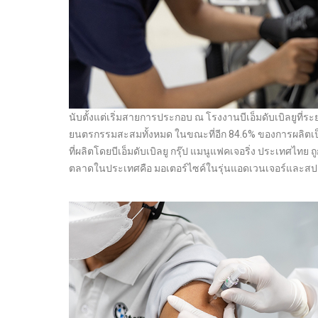
นับตั้งแต่เริ่มสายการประกอบ ณ โรงงานบีเอ็มดับเบิลยูที่
ยนตรกรรมสะสมทั้งหมด ในขณะที่อีก 84.6% ของการผลิตเป็นรถ
ที่ผลิตโดยบีเอ็มดับเบิลยู กรุ๊ป แมนูแฟคเจอริ่ง ประเทศไทย ถ
ตลาดในประเทศคือ มอเตอร์ไซค์ในรุ่นแอดเวนเจอร์และสป