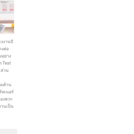
โรงงานบี
างต่อ
งอย่าง
n Test
 ส่วน
อมด้าน
์ทเนอร์
พของพวก
งานเป็น