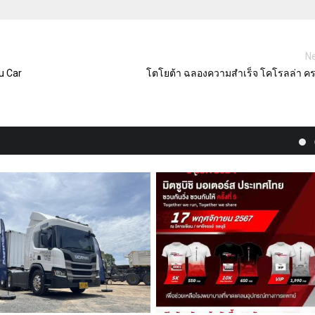
Ne
u Car
โตโยต้า ฉลองความสำเร็จ โคโรลล่า ค