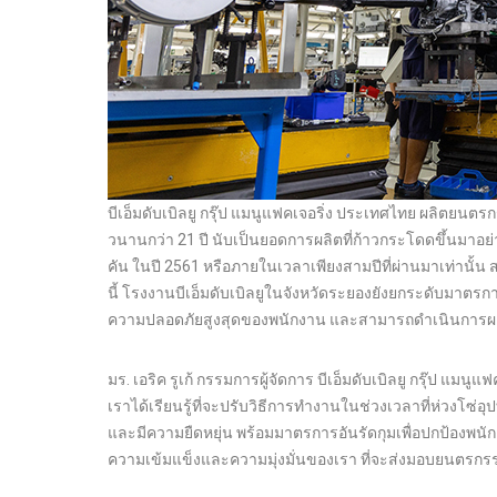
บีเอ็มดับเบิลยู กรุ๊ป แมนูแฟคเจอริ่ง ประเทศไทย ผลิตยน
วนานกว่า 21 ปี นับเป็นยอดการผลิตที่ก้าวกระโดดขึ้นมา
คัน ในปี 2561 หรือภายในเวลาเพียงสามปีที่ผ่านมาเท่านั้น 
นี้ โรงงานบีเอ็มดับเบิลยูในจังหวัดระยองยังยกระดับมาตรกา
ความปลอดภัยสูงสุดของพนักงาน และสามารถดำเนินการผลิต
มร. เอริค รูเก้ กรรมการผู้จัดการ บีเอ็มดับเบิลยู กรุ๊ป แ
เราได้เรียนรู้ที่จะปรับวิธีการทำงานในช่วงเวลาที่ห่วงโซ่
และมีความยืดหยุ่น พร้อมมาตรการอันรัดกุมเพื่อปกป้องพน
ความเข้มแข็งและความมุ่งมั่นของเรา ที่จะส่งมอบยนตรกรรมท