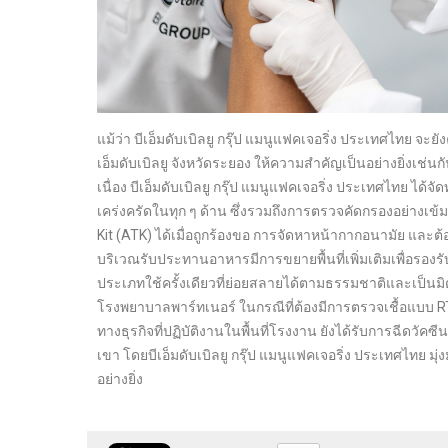
แม้ว่า บีเอ็มดับเบิลยู กรุ๊ป แมนูแฟคเจอริ่ง ประเทศไทย จะ
เอ็มดับเบิลยู จังหวัดระยอง ให้ความสำคัญเป็นอย่างยิ่งเช่
เนื่อง บีเอ็มดับเบิลยู กรุ๊ป แมนูแฟคเจอริ่ง ประเทศไท
เคร่งครัดในทุก ๆ ด้าน ซึ่งรวมถึงการตรวจคัดกรองอย่างเข้
Kit (ATK) ได้เมื่อถูกร้องขอ การจัดหาหน้ากากอนามัย และต้
บริเวณรับประทานอาหารมีการขยายพื้นที่เพิ่มเติมเพื่อร
ประเภทใช้ครั้งเดียวที่ย่อยสลายได้ตามธรรมชาติและเป็นมิต
โรงพยาบาลพาร์ทเนอร์ ในกรณีที่ต้องมีการตรวจเชื้อแบบ RT
ทางธุรกิจที่ปฏิบัติงานในพื้นที่โรงงาน ยังได้รับการฉ
เขา โดยบีเอ็มดับเบิลยู กรุ๊ป แมนูแฟคเจอริ่ง ประเทศไทย
อย่างยิ่ง