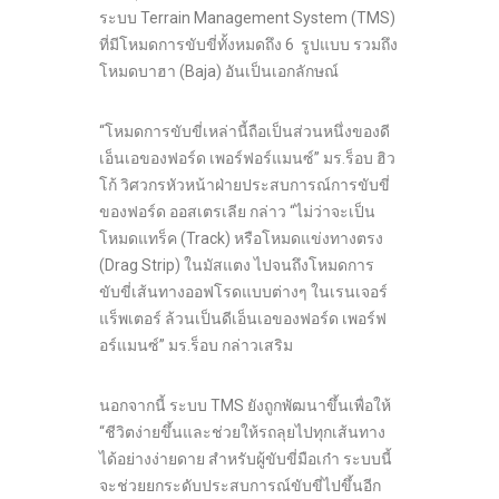
ระบบ Terrain Management System (TMS)
ที่มีโหมดการขับขี่ทั้งหมดถึง 6 รูปแบบ รวมถึง
โหมดบาฮา (Baja) อันเป็นเอกลักษณ์
“โหมดการขับขี่เหล่านี้ถือเป็นส่วนหนึ่งของดี
เอ็นเอของฟอร์ด เพอร์ฟอร์แมนซ์” มร.ร็อบ ฮิว
โก้ วิศวกรหัวหน้าฝ่ายประสบการณ์การขับขี่
ของฟอร์ด ออสเตรเลีย กล่าว “ไม่ว่าจะเป็น
โหมดแทร็ค (Track) หรือโหมดแข่งทางตรง
(Drag Strip) ในมัสแตง ไปจนถึงโหมดการ
ขับขี่เส้นทางออฟโรดแบบต่างๆ ในเรนเจอร์
แร็พเตอร์ ล้วนเป็นดีเอ็นเอของฟอร์ด เพอร์ฟ
อร์แมนซ์” มร.ร็อบ กล่าวเสริม
นอกจากนี้ ระบบ TMS ยังถูกพัฒนาขึ้นเพื่อให้
“ชีวิตง่ายขึ้นและช่วยให้รถลุยไปทุกเส้นทาง
ได้อย่างง่ายดาย สำหรับผู้ขับขี่มือเก๋า ระบบนี้
จะช่วยยกระดับประสบการณ์ขับขี่ไปขึ้นอีก