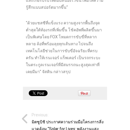
และเกียร์ปรับให้ตอบสนองไวขึ้น เพื่อให้ความ
รู้สึกแบบสปอร์ตมากขึ้น”
“ด้วยแชสซีที่แข็งแรง ความสูงจากพื้นถึงจุด
ต่ำสุดใต้ท้องรถที่เพิ่มขึ้น โช้คอัพที่ผลิตขึ้นมา
เป็นพิเศษโดย FOX โหมดการขับขี่ที่หลาก
หลาย ล้อที่พร้อมลุยทุกเส้นทาง ไปจนถึง
เทคโนโลยีช่วยในการขับขี่อัจฉริยะที่ครบ
ครัน ทำให้เรนเจอร์ แร็พเตอร์ เป็นรถกระบะ
ในตระกูลเรนเจอร์ที่มีสมรรถนะสูงสุดเท่าที่
เคยมีมา” จัสติน กล่าวสรุป
Previous:
มิตซูบิชิ ประกาศความร่วมมือโครงการสิ่ง
แวดล้อม “Solar for Lives: พลังงานแสง