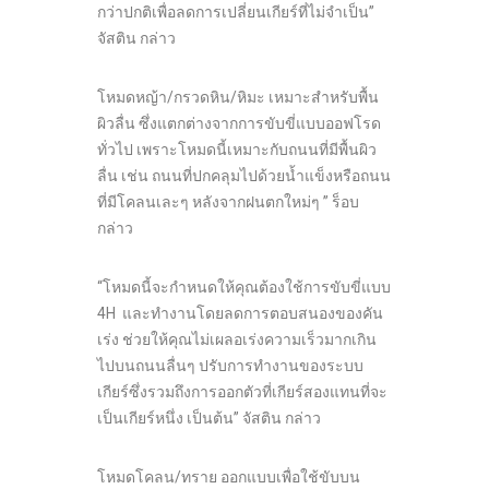
กว่าปกติเพื่อลดการเปลี่ยนเกียร์ที่ไม่จำเป็น”
จัสติน กล่าว
โหมดหญ้า/กรวดหิน/หิมะ เหมาะสำหรับพื้น
ผิวลื่น ซึ่งแตกต่างจากการขับขี่แบบออฟโรด
ทั่วไป เพราะโหมดนี้เหมาะกับถนนที่มีพื้นผิว
ลื่น เช่น ถนนที่ปกคลุมไปด้วยน้ำแข็งหรือถนน
ที่มีโคลนเละๆ หลังจากฝนตกใหม่ๆ ” ร็อบ
กล่าว
“โหมดนี้จะกำหนดให้คุณต้องใช้การขับขี่แบบ
4H และทำงานโดยลดการตอบสนองของคัน
เร่ง ช่วยให้คุณไม่เผลอเร่งความเร็วมากเกิน
ไปบนถนนลื่นๆ ปรับการทำงานของระบบ
เกียร์ซึ่งรวมถึงการออกตัวที่เกียร์สองแทนที่จะ
เป็นเกียร์หนึ่ง เป็นต้น” จัสติน กล่าว
โหมดโคลน/ทราย ออกแบบเพื่อใช้ขับบน