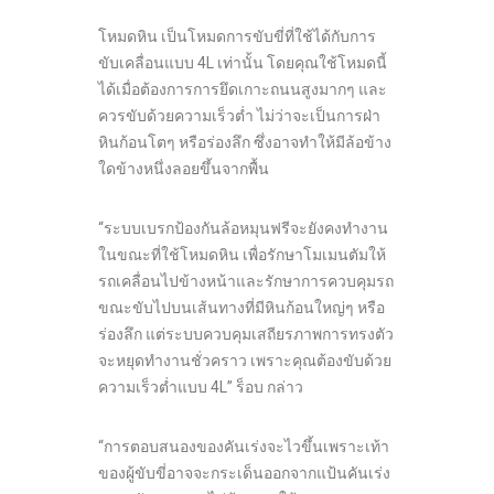
โหมดหิน เป็นโหมดการขับขี่ที่ใช้ได้กับการ
ขับเคลื่อนแบบ 4L เท่านั้น โดยคุณใช้โหมดนี้
ได้เมื่อต้องการการยึดเกาะถนนสูงมากๆ และ
ควรขับด้วยความเร็วต่ำ ไม่ว่าจะเป็นการฝ่า
หินก้อนโตๆ หรือร่องลึก ซึ่งอาจทำให้มีล้อข้าง
ใดข้างหนึ่งลอยขึ้นจากพื้น
“ระบบเบรกป้องกันล้อหมุนฟรีจะยังคงทำงาน
ในขณะที่ใช้โหมดหิน เพื่อรักษาโมเมนตัมให้
รถเคลื่อนไปข้างหน้าและรักษาการควบคุมรถ
ขณะขับไปบนเส้นทางที่มีหินก้อนใหญ่ๆ หรือ
ร่องลึก แต่ระบบควบคุมเสถียรภาพการทรงตัว
จะหยุดทำงานชั่วคราว เพราะคุณต้องขับด้วย
ความเร็วต่ำแบบ 4L” ร็อบ กล่าว
“การตอบสนองของคันเร่งจะไวขึ้นเพราะเท้า
ของผู้ขับขี่อาจจะกระเด็นออกจากแป้นคันเร่ง