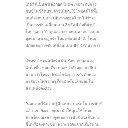
เตอร์ ที่เป็นตัวเลือกอัตโนมัติ เหมาะกับการ
ขับขี่ในชีวิตประจำวัน“คุณใช้โหมดนี้ได้ทั้ง
บนท้องถนนและเส้นทางออฟโรด ไม่ว่าจะ
เป็นการขับเคลื่อนแบบ 2 หรือ 4 ล้อก็ตาม”
ร็อบ กล่าว “ถ้าคุณออกจากถนนลาดยางและ
มุ่งหน้าสู่ทางลูกรัง โหมดที่แนะนำคือโหมด
ปกติและการขับเคลื่อนแบบ 4H” จัสติน กล่าว
สำหรับโหมดสปอร์ต คันเร่งจะตอบสนอง
ฉับไวขึ้น ขณะที่ระบบส่งกำลังจะลากเกียร์
นานกว่าโหมดปกติเล็กน้อย การบังคับพวง
มาลัยจะให้ความรู้สึกหนักขึ้นเล็กน้อยใน
ตำแหน่งตั้งตรง
“นอกจากให้ความรู้สึกแบบสปอร์ตในการขับขี่
แล้ว เรายังอยากแนะนำให้คุณใช้โหมด
สปอร์ตขณะลากจูงและการขับขี่บนเส้นทาง
ขึ้นหรือลงทางชัน เพราะรถจะลากเกียร์นาน