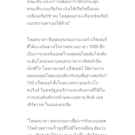
ขณะขับ และเราไม่ต้องการให้รถกระตุก
ขณะที่ระบบเกียร์จะเน้นใช้เกียร์หนึ่งและ
เปลี่ยนเกียร์ช้าลง โดยคุณอาจะเลือกเข้สเกียร์
แบบธรรมดาเองได้ด้วย”
โหมดบาฮา คือจุดเด่นของเรนเจอร์ แร็พเตอร์
ที่ได้แรงบันดาลใจจากสนามบาฮา 1000 ซึ่ง
เป็นการแข่งขันออฟโรดสุดหฤโหดอันโด่งดัง
ระดับโลกบนคาบสมุทรบาฮากาลิฟอร์เนีย
เม็กซิโก โดยเรนเจอร์ แร็พเตอร์ ได้ผ่านการ
ทดสอบสุดโหดแบบเดียวกับรุ่นพี่อย่างฟอร์ด F-
150 แร็พเตอร์ ทั้งในทะเลทรายบอร์เรโก
สปริงส์ ในสหรัฐอเมริกาและเส้นทางที่ใช้ใน
การแข่งขับขับรถข้ามทะเลทราย ฟิงค์ เดส
เสิร์ท เรซ ในออสเตรเลีย
“โหมดบาฮา ออกแบบมาเพื่อการขับแบบออฟ
โร้ดด้วยความเร็วสูงที่ไม่มีใครเหมือน คันเร่ง