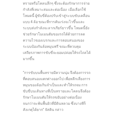
ทรายหรือโคลนลึกๆ ซึ่งจะต้องรักษาการจ่าย
กำลังที่เหมาะสมและต่อเนื่อง เมื่อเลือกใช้
โหมดนี้ ผู้ขับขี่ต้องปรับเข้าสู่ระบบขับเคลื่อน
แบบ 4 ล้อ ขณะที่การคันเร่งจะไวขึ้นและ
ระบบส่งกำลังจะลากเกียร์ยาวขึ้น โหมดนี้ยัง
ช่วยรักษาโมเมนตัมของรถได้ด้วยการลด
ความไวของเบรกและการตอบสนองของ
ระบบป้องกันล้อหมุนฟรี ขณะที่ควบคุม
เสถียรภาพการขับขี่จะยอมปล่อยให้รถไถลได้
มากขึ้น
“การขับบนพื้นทรายมีความนุ่ม จึงต้องการรถ
ที่ตอบสนองแตกต่างออกไป เพื่อหลีกเลี่ยงการ
หมุนของล้อเกินจำเป็นและทำให้รถจม การ
ขับขี่บนเส้นทางที่เป็นทรายและโคลนจึงต้อง
รักษาโมเมนตัมให้รถขยับอย่างต่อเนื่อง
จนกว่าจะพ้นพื้นผิวที่มีดินหลวม ซึ่งบางทีก็
สังเกตุได้ยาก” จัสติน กล่าว