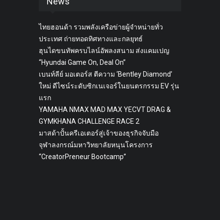
News
ไทยฮอนด้า รวมพลังเครือข่ายผู้จำหน่ายทั่ว
ประเทศ ถ่ายทอดทิศทางและกลยุทธ์
ฮุนไดขนทัพครบไลน์อัพลงสนาม ส่งแคมเปญ
“Hyundai Game On, Deal On”
เบนท์ลีย์ มอเตอร์ส ตีความ ‘Bentley Diamond’
ใหม่ ดีไซน์ระดับซิกเนเจอร์ในยนตรกรรม EV รุ่น
แรก
YAMAHA NMAX MAD MAX YECVT DRAG &
GYMKHANA CHALLENGE RACE 2
มาสด้าปั้นครีเอเตอร์สู่เจ้าของธุรกิจจับมือ
จุฬาลงกรณ์มหาวิทยาลัยหนุนโครงการ
“CreatorPreneur Bootcamp”