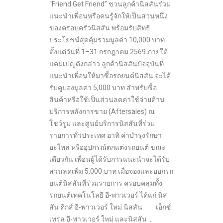
“Friend Get Friend” ชวนลูกค้านิสสันร่วม
แนะนำเพื่อนหรือคนรู้จักให้เป็นส่วนหนึ่ง
ของครอบครัวนิสสัน พร้อมรับสิทธิ
ประโยชน์สุดคุ้มรวมมูลค่า 10,000 บาท
ตั้งแต่วันที่ 1–31 กรกฎาคม 2569 ภายใต้
แคมเปญดังกล่าว ลูกค้านิสสันปัจจุบันที่
แนะนำเพื่อนให้มาซื้อรถยนต์นิสสัน จะได้
รับคูปองมูลค่า 5,000 บาท สำหรับซื้อ
สินค้าหรือใช้เป็นส่วนลดค่าใช้จ่ายด้าน
บริการหลังการขาย (Aftersales) ณ
โชว์รูม และศูนย์บริการนิสสันที่ร่วม
รายการทั่วประเทศ อาทิ ค่าบำรุงรักษา
อะไหล่ หรืออุปกรณ์ตกแต่งรถยนต์ ขณะ
เดียวกัน เพื่อนผู้ได้รับการแนะนำจะได้รับ
ส่วนลดเพิ่ม 5,000 บาท เมื่อจองและออกรถ
ยนต์นิสสันที่ร่วมรายการ ครอบคลุมทั้ง
รถยนต์เทคโนโลยี อี-พาวเวอร์ ได้แก่ นิส
สัน คิกส์ อี-พาวเวอร์ ใหม่ นิสสัน เอ็กซ์
เทรล อี-พาวเวอร์ ใหม่ และนิสสัน …