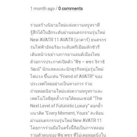
1 month ago /
0 comments
ร่วมสร้างนิยามใหม่แห่งความหรูหราที่
รู้สึกได้ในอีกระดับผ่านยนตรกรรมรุ่นใหม่
New AVATR 11 AVATR (อวตาร์) ยนตรกร
รมไฟฟ้าอัจฉริยะระดับพรีเมียมลักชัวรี
เดินหน้าเขย่าวงการยานยนต์เมืองไทย
ด้วยการประกาศเปิดตัว “พีช – พชร จิราธิ
วัฒน์” นักแสดงและนักธุรกิจหนุ่มรุ่นใหม่
ไฟแรง ขึ้นแท่น “Friend of AVATR” ของ
ประเทศไทยอย่างเป็นทางการ ร่วม
ถ่ายทอดนิยามใหม่แห่งความหรูหราและ
เทคโนโลยีสุดล้ำภายใต้คอนเซปต์ “The
Next Level of Futuristic Luxury” ตอกย้ำ
แนวคิด “Every Moment, Yours” สะท้อน
ผ่านยนตรกรรมรุ่นใหม่ New AVATR 11
โดยการร่วมมือในครั้งนี้ถือเป็นการหลอม
รวมตัวตนของ พีช พชร ที่ไม่เคยหยุดนิ่งใน