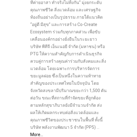
ทีค่ายอาสา ทำจริงไม่ทิ้งกัน” มุ่งยกระดับ
คุณภาพชีวิต สิ่งแวดล้อม และเศรษฐกิจ
ท้องถิ่นอย่างเป็นรูปธรรม ภายใต้แนวคิด
“อยู่ดี มีสุข” และการสร้าง Co-Create
Ecosystem ร่วมกับทุกภาคส่วน เพื่อขับ
เคลื่อนองค์กรอย่างยั่งยืนในระยะยาว
บริษัท พีทีจี เอ็นเนอยี จำกัด (มหาชน) หรือ
PTG ให้ความสำคัญกับการดำเนินธุรกิจ
ควบคู่การสร้างคุณค่าร่วมกับสังคมและสิ่ง
แวดล้อม โดยเฉพาะการบริหารจัดการ
ขยะมูลฝอย ซึ่งเป็นหนึ่งในความท้าทาย
สำคัญของประเทศไทยในปัจจุบัน โดย
จังหวัดสงขลามีปริมาณขยะกว่า 1,500 ตัน
ต่อวัน ขณะที่สถานที่กำจัดขยะที่ถูกต้อง
ตามหลักสุขาภิบาลยังมีจำนวนจำกัด ส่ง
ผลให้เกิดผลกระทบต่อสิ่งแวดล้อมและ
คุณภาพชีวิตของประชาชนในพื้นที่ ทั้งนี้
บริษัท พลังงานพัฒนา 5 จำกัด (PP5) …
More…