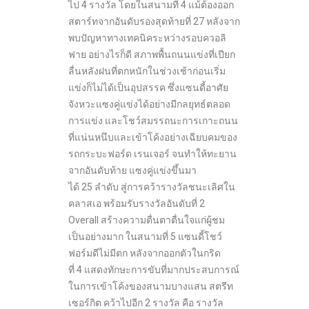
ไป 4 รางวัล โดยในสนามที่ 4 แม้ต้องออก
สตาร์ทจากอันดับรองสุดท้ายที่ 27 หลังจาก
พบปัญหาทางเทคนิคระหว่างรอบควอลิ
ฟาย อย่างไรก็ดี สภาพพื้นถนนแข่งที่เปียก
ลื่นหลังฝนที่ตกหนักในช่วงเช้าก่อนเริ่ม
แข่งก็ไม่ได้เป็นอุปสรรค ซึ่งแซนดี้อาศัย
จังหวะแซงคู่แข่งได้อย่างมีกลยุทธ์ตลอด
การแข่ง และโชว์สมรรถนะการเกาะถนน
ที่แน่นหนึบและเข้าโค้งอย่างเฉียบคมของ
รถกระบะฟอร์ด เรนเจอร์ จนทำให้ทะยาน
จากอันดับท้าย แซงคู่แข่งขึ้นมา
ได้ 25 ลำดับ สู่การคว้ารางวัลชนะเลิศใน
คลาสเอ พร้อมรับรางวัลอันดับที่ 2
Overall สร้างความตื่นตาตื่นใจแก่ผู้ชม
เป็นอย่างมาก ในสนามที่ 5 แซนดี้โชว์
ฟอร์มดีไม่มีตก หลังจากออกตัวในกริด
ที่ 4 แสดงทักษะการขับที่มากประสบการณ์
ในการเข้าโค้งของสนามบางแสน สตรีท
เซอร์กิต คว้าไปอีก 2 รางวัล คือ รางวัล