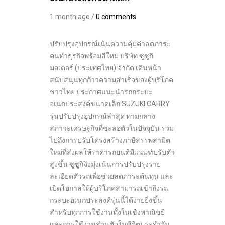
1 month ago /
0 comments
ปรับปรุงอุปกรณ์เน้นความคุ้มค่าลดภาระ
คนทำธุรกิจพร้อมสีใหม่ บริษัท ซูซูกิ
มอเตอร์ (ประเทศไทย) จำกัด เดินหน้า
สนับสนุนทุกก้าวความสำเร็จของผู้บริโภค
ชาวไทย ประกาศแนะนำรถกระบะ
อเนกประสงค์ขนาดเล็ก SUZUKI CARRY
รุ่นปรับปรุงอุปกรณ์ล่าสุด ท่ามกลาง
สภาวะเศรษฐกิจที่ชะลอตัวในปัจจุบัน รวม
ไปถึงการปรับโครงสร้างภาษีสรรพสามิต
ใหม่ที่ส่งผลให้ราคารถยนต์มีเกณฑ์ปรับตัว
สูงขึ้น ซูซูกิจึงมุ่งเน้นการปรับปรุงราย
ละเอียดตัวรถเพื่อช่วยลดภาระต้นทุน และ
เปิดโอกาสให้ผู้บริโภคสามารถเข้าถึงรถ
กระบะอเนกประสงค์รุ่นนี้ได้ง่ายยิ่งขึ้น
สำหรับทุกการใช้งานทั้งในเชิงพาณิชย์
และการใช้งานส่วนตัวในชีวิตประจำวัน