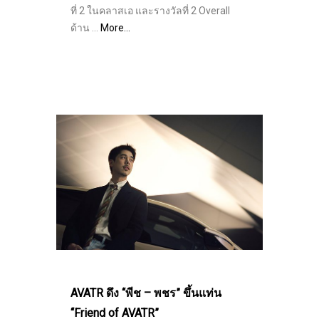
ที่ 2 ในคลาสเอ และรางวัลที่ 2 Overall
ด้าน …
More…
AVATR ดึง “พีช – พชร” ขึ้นแท่น
“Friend of AVATR”