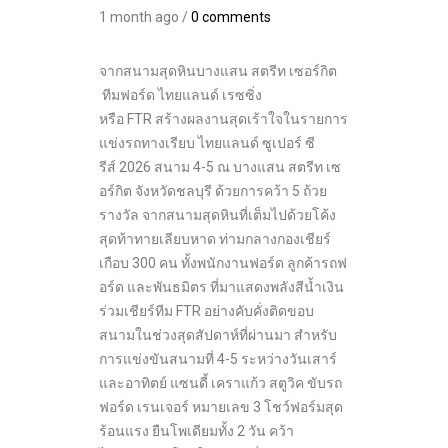
1 month ago /
0 comments
จากสนามสุดหินบางแสน สตรีท เซอร์กิต
ทีมฟอร์ด ไทยแลนด์ เรซซิ่ง
หรือ FTR สร้างผลงานสุดเร้าใจในรายการ
แข่งรถทางเรียบ ไทยแลนด์ ซูเปอร์ ซี
รีส์ 2026 สนาม 4-5 ณ บางแสน สตรีท เซ
อร์กิต จังหวัดชลบุรี ด้วยการคว้า 5 ถ้วย
รางวัล จากสนามสุดหินที่เต็มไปด้วยโค้ง
สุดท้าทายเลียบหาด ท่ามกลางกองเชียร์
เกือบ 300 คน ทั้งพนักงานฟอร์ด ลูกค้ารถฟ
อร์ด และพันธมิตร ที่มาแสดงพลังสีน้ำเงิน
ร่วมเชียร์ทีม FTR อย่างคับคั่งติดขอบ
สนามในช่วงสุดสัปดาห์ที่ผ่านมา สำหรับ
การแข่งขันสนามที่ 4-5 ระหว่างวันเสาร์
และอาทิตย์ แซนดี้ เคราแก้ว สตูวิค ขับรถ
ฟอร์ด เรนเจอร์ หมายเลข 3 โชว์ฟอร์มสุด
ร้อนแรง ยืนโพเดียมทั้ง 2 วัน คว้า