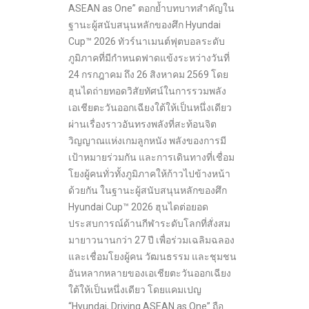
ASEAN as One” ตอกย้ำบทบาทสำคัญใน
ฐานะผู้สนับสนุนหลักของศึก Hyundai
Cup™ 2026 ทัวร์นาเมนต์ฟุตบอลระดับ
ภูมิภาคที่มีกำหนดฟาดแข้งระหว่างวันที่
24 กรกฎาคม ถึง 26 สิงหาคม 2569 โดย
ฮุนไดถ่ายทอดวิสัยทัศน์ในการรวมพลัง
เอเชียตะวันออกเฉียงใต้ให้เป็นหนึ่งเดียว
ผ่านเรื่องราวอันทรงพลังที่สะท้อนจิต
วิญญาณแห่งเกมลูกหนัง พลังของการมี
เป้าหมายร่วมกัน และการเดินทางที่เชื่อม
โยงผู้คนทั่วทั้งภูมิภาคให้ก้าวไปข้างหน้า
ด้วยกัน ในฐานะผู้สนับสนุนหลักของศึก
Hyundai Cup™ 2026 ฮุนไดต่อยอด
ประสบการณ์ด้านกีฬาระดับโลกที่สั่งสม
มายาวนานกว่า 27 ปี เพื่อร่วมเฉลิมฉลอง
และเชื่อมโยงผู้คน วัฒนธรรม และชุมชน
อันหลากหลายของเอเชียตะวันออกเฉียง
ใต้ให้เป็นหนึ่งเดียว โดยแคมเปญ
“Hyundai, Driving ASEAN as One” ถือ