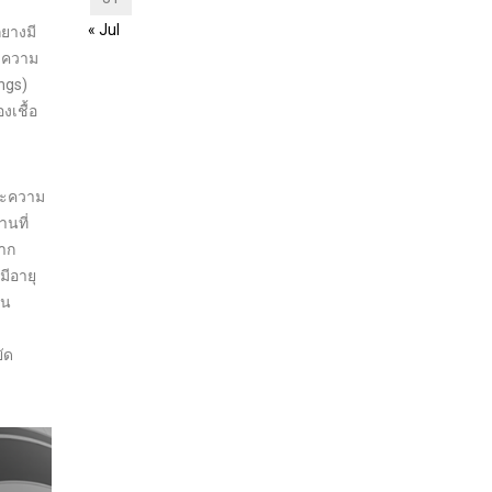
« Jul
ยางมี
ราความ
ngs)
งเชื้อ
และความ
านที่
จาก
ีอายุ
ิน
ัด