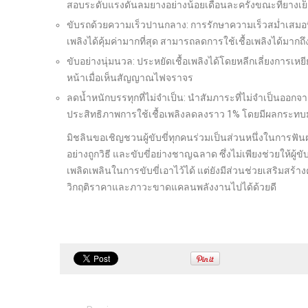
สอบระดับแรงดันลมยางอย่างน้อยเดือนละครั้งขณะที่ยางเย็
ขับรถด้วยความเร็วปานกลาง: การรักษาความเร็วสม่ำเสมอที่ป
เพลิงได้คุ้มค่ามากที่สุด สามารถลดการใช้เชื้อเพลิงได้มากถ
ขับอย่างนุ่มนวล: ประหยัดเชื้อเพลิงได้โดยหลีกเลี่ยงการเห
หน้าเมื่อเห็นสัญญาณไฟจราจร
ลดน้ำหนักบรรทุกที่ไม่จำเป็น: นำสัมภาระที่ไม่จำเป็นออกจาก
ประสิทธิภาพการใช้เชื้อเพลิงลดลงราว 1% โดยมีผลกระทบ
มิชลินขอเชิญชวนผู้ขับขี่ทุกคนร่วมเป็นส่วนหนึ่งในการฟันฝ
อย่างถูกวิธี และขับขี่อย่างชาญฉลาด ซึ่งไม่เพียงช่วยให้ผ
เพลิดเพลินในการขับขี่เอาไว้ได้ แต่ยังมีส่วนช่วยเสริมส
วิกฤติราคาและภาวะขาดแคลนพลังงานไปได้ด้วยดี