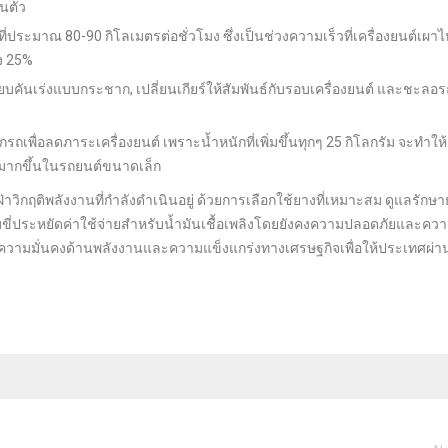
นตัว
ระมาณ 80-90 กิโลเมตรต่อชั่วโมง ซึ่งเป็นช่วงความเร็วที่เครื่องยนต์เผาไหม
ึง 25%
ยียบคันเร่งแบบกระชาก, เปลี่ยนเกียร์ให้สัมพันธ์กับรอบเครื่องยนต์ และชะลอร
รถเพื่อลดภาระเครื่องยนต์ เพราะน้ำหนักที่เพิ่มขึ้นทุกๆ 25 กิโลกรัม จะทำให้
มากขึ้นในรถยนต์ขนาดเล็ก
่าวิกฤติพลังงานที่กำลังดำเนินอยู่ ด้วยการเลือกใช้ยางที่เหมาะสม ดูแลรักษ
ู้ขับขี่ประหยัดค่าใช้จ่ายสำหรับน้ำมันเชื้อเพลิงโดยยังคงความปลอดภัยและคว
ร้างความมั่นคงด้านพลังงานและความแข็งแกร่งทางเศรษฐกิจเพื่อให้ประเทศผ่า