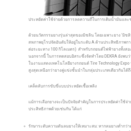
ประหยัดค่าใช้จ่ายด้วยการลดความถี่ในการเติมน้ำมันและช
ด้วยนวัตกรรมยางรุ่นล่าสุดของมิชลิน โดยเฉพาะยาง ‘มิชลิน
สหภาพยุโรปจัดอันดับให้อยู่ในระดับ A ด้านประสิทธิภาพการใช
ต่อระยะทาง 100 กิโลเมตร) สำหรับรถยนต์ไฟฟ้ายางทั้งสองรุ
นอกจากนี้ ในการทดสอบอิสระซึ่งจัดทำโดย DEKRA ยังพบว่า ยาง
ในงานแสดงเทคโนโลยียางรถยนต์ Tire Technology Expo ปร
สูงสุดเหนือกว่ายางคู่แข่งชั้นนำในกลุ่มประเภทเดียวกันได้ถ
เคล็ดลับการขับขี่แบบประหยัดเชื้อเพลิง
แม้การเลือกยางจะเป็นปัจจัยสำคัญในการประหยัดค่าใช้จ่ายด้านน
ประสิทธิภาพด้วยเช่นกัน ได้แก่
รักษาระดับความดันลมยางให้เหมาะสม: หากลมยางต่ำกว่าค่ามา