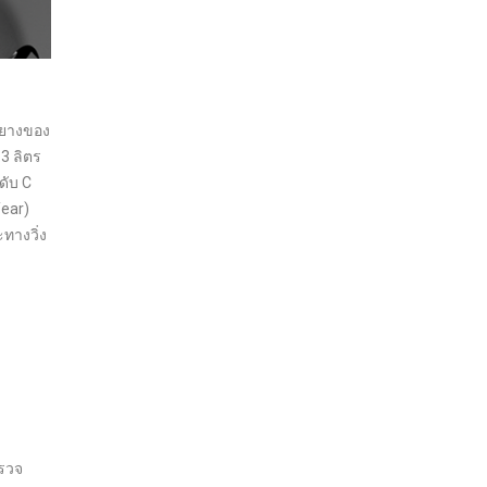
ากยางของ
.3 ลิตร
ดับ C
Year)
ทางวิ่ง
ตรวจ