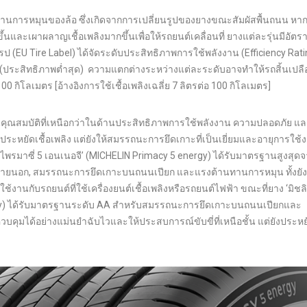
นทานการหมุนของล้อ ซึ่งเกิดจากการเปลี่ยนรูปของยางขณะสัมผัสพื้นถนน หาก
นและเผาผลาญเชื้อเพลิงมากขึ้นเพื่อให้รถยนต์เคลื่อนที่ ยางแต่ละรุ่นมีอัต
 (EU Tire Label) ได้จัดระดับประสิทธิภาพการใช้พลังงาน (Efficiency Rati
 E (ประสิทธิภาพต่ำสุด) ความแตกต่างระหว่างแต่ละระดับอาจทำให้รถสิ้นเปลือ
100 กิโลเมตร [อ้างอิงการใช้เชื้อเพลิงเฉลี่ย 7 ลิตรต่อ 100 กิโลเมตร]
นคุณสมบัติที่เหนือกว่าในด้านประสิทธิภาพการใช้พลังงาน ความปลอดภัย 
ประหยัดเชื้อเพลิง แต่ยังให้สมรรถนะการยึดเกาะที่เป็นเยี่ยมและอายุการใช้ง
ิน ไพรมาซี่ 5 เอนเนอจี’ (MICHELIN Primacy 5 energy) ได้รับมาตรฐานสูงสุด
ายนอก, สมรรถนะการยึดเกาะบนถนนเปียก และแรงต้านทานการหมุน ทั้งยังม
ช้งานกับรถยนต์ที่ใช้เครื่องยนต์เชื้อเพลิงหรือรถยนต์ไฟฟ้า ขณะที่ยาง ‘มิชล
ergy) ได้รับมาตรฐานระดับ AA สำหรับสมรรถนะการยึดเกาะบนถนนเปียกและ
คุมได้อย่างแม่นยำฉับไวและให้ประสบการณ์ขับขี่ที่เหนือชั้น แต่ยังประหย