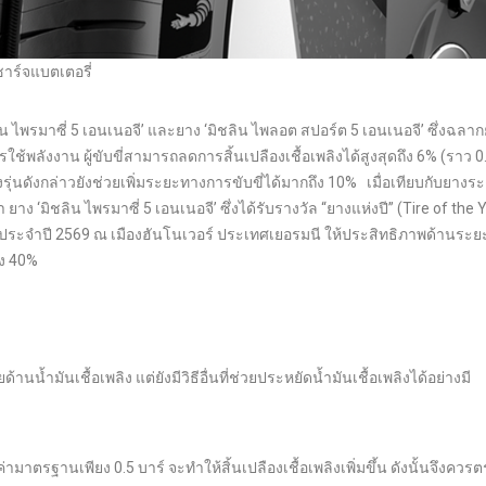
าร์จแบตเตอรี่
 ไพรมาซี่ 5 เอนเนอจี’ และยาง ‘มิชลิน ไพลอต สปอร์ต 5 เอนเนอจี’ ซึ่งฉล
้พลังงาน ผู้ขับขี่สามารถลดการสิ้นเปลืองเชื้อเพลิงได้สูงสุดถึง 6% (ราว 0
่นดังกล่าวยังช่วยเพิ่มระยะทางการขับขี่ได้มากถึง 10% เมื่อเทียบกับยางระ
 ‘มิชลิน ไพรมาซี่ 5 เอนเนอจี’ ซึ่งได้รับรางวัล “ยางแห่งปี” (Tire of the 
ะจำปี 2569 ณ เมืองฮันโนเวอร์ ประเทศเยอรมนี ให้ประสิทธิภาพด้านระยะ
ึง 40%
้ำมันเชื้อเพลิง แต่ยังมีวิธีอื่นที่ช่วยประหยัดน้ำมันเชื้อเพลิงได้อย่างมี
ตรฐานเพียง 0.5 บาร์ จะทำให้สิ้นเปลืองเชื้อเพลิงเพิ่มขึ้น ดังนั้นจึงควร