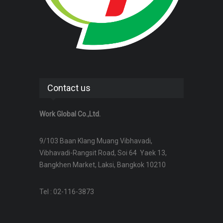
Contact us
Work Global Co.,Ltd.
9/103 Baan Klang Muang Vibhavadi,
Vibhavadi-Rangsit Road, Soi 64 Yaek 13,
Bangkhen Market, Laksi, Bangkok 10210
Tel : 02-116-3873