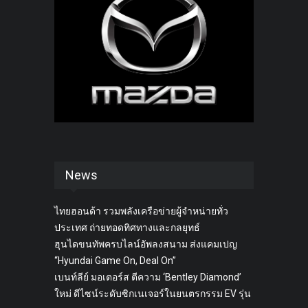
News
ไทยฮอนด้า รวมพลังเครือข่ายผู้จำหน่ายทั่ว
ประเทศ ถ่ายทอดทิศทางและกลยุทธ์
ฮุนไดขนทัพครบไลน์อัพลงสนาม ส่งแคมเปญ
“Hyundai Game On, Deal On”
เบนท์ลีย์ มอเตอร์ส ตีความ ‘Bentley Diamond’
ใหม่ ดีไซน์ระดับซิกเนเจอร์ในยนตรกรรม EV รุ่น