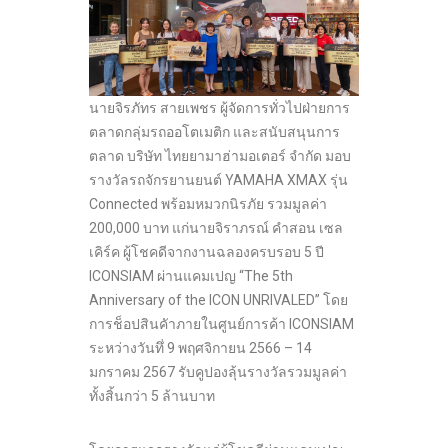
นายจิรภัทร สายเพชร ผู้จัดการทั่วไปฝ่ายการ
ตลาดกลุ่มรถออโตเมติก และสนับสนุนการ
ตลาด บริษัท ไทยยามาฮ่ามอเตอร์ จำกัด มอบ
รางวัลรถจักรยานยนต์ YAMAHA XMAX รุ่น
Connected พร้อมหมวกนิรภัย รวมมูลค่า
200,000 บาท แก่นายจิราภรณ์ คำสอน เซล
เคิร์ค ผู้โชคดีจากงานฉลองครบรอบ 5 ปี
ICONSIAM ผ่านแคมเปญ “The 5
th
Anniversary of the ICON UNRIVALED” โดย
การช็อปสินคัาภายในศูนย์การค้า ICONSIAM
ระหว่างวันทึ่ 9 พฤศจิกายน 2566 – 14
มกราคม 2567 รับคูปองลุ้นรางวัลรวมมูลค่า
ทั้งสิ้นกว่า 5 ล้านบาท