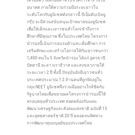
อนาคต ภายใต้ความร่วมมือระยะยาวใน
ระดับโลกกับยูนิเซฟดังกล่าวนี้ บีเอ็มดับเบิลยู
กรุ๊ป จะมีส่วนสนับสนุนเป้าหมายของยูนิเซฟ
เพื่อให้เด็กและเยาวชนทั่วโลกเข้าถึงการ
ศึกษาที่มีคุณภาพ ซึ่งในประเทศไทย โครงการ
นำร่องนี้เน้นการอบรมด้านสะเต็มศึกษา การ
เสริมทักษะและสร้างโอกาสให้กับเยาวชนกว่า
1,400 คนใน 5 จังหวัดนำร่อง ได้แก่ อุดรธานี
ปัตตานี ยะลา นราธิวาส และสงขลาภายใต้
ระยะเวลา 2 ปี ทั้งนี้ ปัจจุบันยังมีเยาวชนทั่ว
ประเทศประมาณ 1.2 ล้านคนที่ถูกจัดอยู่ใน
กลุ่ม NEET ยูนิเซฟจึงร่วมมืออย่างใกล้ชิดกับ
รัฐบาลไทยเพื่อขยายผลโครงการนำร่องนี้ให้
ครอบคลุมทั่วประเทศ สอดคล้องกับแผน
พัฒนาเศรษฐกิจและสังคมแห่งชาติ ฉบับที่ 13
และยุทธศาสตร์ชาติ 20 ปี ตลอดจนทิศทาง
การพัฒนาทุนมนุษย์ของประเทศไทย