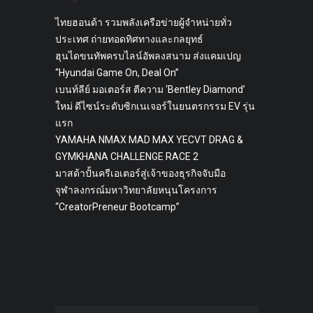
ไทยฮอนด้า รวมพลังเครือข่ายผู้จำหน่ายทั่ว
ประเทศ ถ่ายทอดทิศทางและกลยุทธ์
ฮุนไดขนทัพครบไลน์อัพลงสนาม ส่งแคมเปญ
“Hyundai Game On, Deal On”
เบนท์ลีย์ มอเตอร์ส ตีความ ‘Bentley Diamond’
ใหม่ ดีไซน์ระดับซิกเนเจอร์ในยนตรกรรม EV รุ่น
แรก
YAMAHA NMAX MAD MAX YECVT DRAG &
GYMKHANA CHALLENGE RACE 2
มาสด้าปั้นครีเอเตอร์สู่เจ้าของธุรกิจจับมือ
จุฬาลงกรณ์มหาวิทยาลัยหนุนโครงการ
“CreatorPreneur Bootcamp”