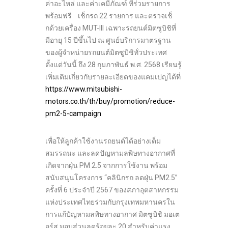
ค่าอะไหล่ และค่าเคมีภัณฑ์ ที่ร่วมรายการ
พร้อมฟรี เช็กรถ 22 รายการ และตรวจเช็
กด้วยเครื่อง MUT-III เฉพาะรถยนต์มิตซูบิชิที่
มีอายุ 15 ปีขึ้นไป ณ ศูนย์บริการมาตรฐาน
ของผู้จำหน่ายรถยนต์มิตซูบิชิทั่วประเทศ
ตั้งแต่วันนี้ ถึง 28 กุมภาพันธ์ พ.ศ. 2568 เรียนรู้
เพิ่มเติมเกี่ยวกับรายละเอียดของแคมเปญได้ที่
https://www.mitsubishi-
motors.co.th/th/buy/promotion/reduce-
pm2-5-campaign
เพื่อให้ลูกค้าใช้งานรถยนต์ได้อย่างเต็ม
สมรรถนะ และลดปัญหามลพิษทางอากาศที่
เกิดจากฝุ่น PM 2.5 จากการใช้งาน พร้อม
สนับสนุนโครงการ “คลินิกรถ ลดฝุ่น PM2.5”
ครั้งที่ 6 ประจำปี 2567 ของสภาอุตสาหกรรม
แห่งประเทศไทยร่วมกับกรุงเทพมหานครใน
การแก้ปัญหามลพิษทางอากาศ มิตซูบิชิ มอเต
อร์ส มอบส่วนลดร้อยละ 20 สำหรับค่าแรง