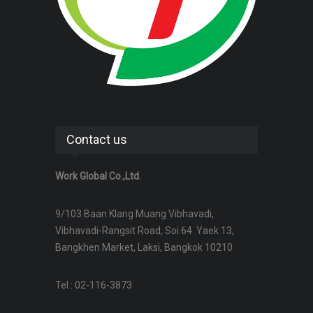
Contact us
Work Global Co.,Ltd.
9/103 Baan Klang Muang Vibhavadi,
Vibhavadi-Rangsit Road, Soi 64 Yaek 13,
Bangkhen Market, Laksi, Bangkok 10210
Tel : 02-116-3873