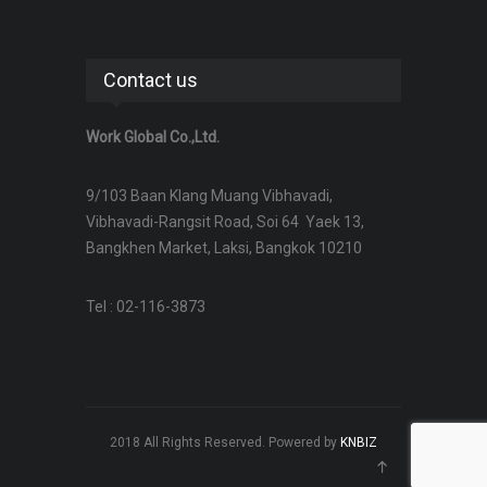
Contact us
Work Global Co.,Ltd.
9/103 Baan Klang Muang Vibhavadi,
Vibhavadi-Rangsit Road, Soi 64 Yaek 13,
Bangkhen Market, Laksi, Bangkok 10210
Tel : 02-116-3873
2018 All Rights Reserved. Powered by
KNBIZ