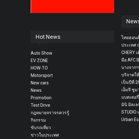
New
Hot News
ไทยฮอนด้
ประเทศ ถ
CHERY เด
Auto Show
มือ AFC
EV ZONE
บางจากฯ
HOW-TO
บริจาคให
Motorsport
เป็นปีที่ 
New cars
เอ็มจี ช
News
แบตเตอรี
Promotion
มินิ มิล
Test Drive
STUDIO เ
กฎหมายจราจรควรรู้
Urban Esc
กิจกรรม
ขับรถเที่ยว
ข่าวในประเทศ