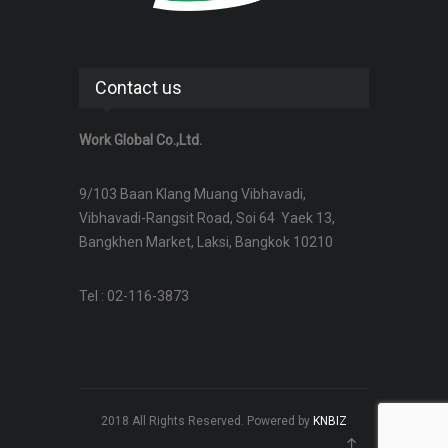
Contact us
Work Global Co.,Ltd.
9/103 Baan Klang Muang Vibhavadi,
Vibhavadi-Rangsit Road, Soi 64 Yaek 13,
Bangkhen Market, Laksi, Bangkok 10210
Tel : 02-116-3873
2018 All Rights Reserved. Powered by
KNBIZ