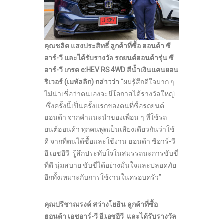
คุณชลิต แสงประสิทธิ์
ลูกค้าที่ซื้อ
ฮอนด้า ซี
อาร์
-วี และได้รับรางวัล
รถยนต์ฮอนด้ารุ่น ซี
อาร์-วี เกรด
e:HEV RS 4WD
สีน้ำเงินแคนยอน
ริเวอร์ (เมทัลลิก)
กล่าวว่า
“ผมรู้สึกดีใจมาก ๆ
ไม่น่าเชื่อว่าตนเองจะมีโอกาสได้รางวัลใหญ่
ซึ่งครั้งนี้เป็นครั้งแรกของตนที่ซื้อรถยนต์
ฮอนด้า จากคำแนะนำของเพื่อน ๆ ที่ใช้รถ
ยนต์ฮอนด้า ทุกคนพูดเป็นเสียงเดียวกันว่าใช้
ดี จากที่ตนได้ซื้อและใช้งาน ฮอนด้า ซีอาร์-วี
อี:เอชอีวี รู้สึกประทับใจในสมรรถนะการขับขี่
ที่ดี นุ่มสบาย ขับขี่ได้อย่างมั่นใจและปลอดภัย
อีกทั้งเหมาะกับการใช้งานในครอบครัว”
คุณ
ปรีชาณรงค์ สว่างโยธิน ลูกค้าที่ซื้อ
ฮอนด้า เอชอาร์
-วี อี:เอชอีวี และได้รับรางวัล