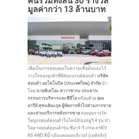
คัน
รวมทั้งสิ้น 30 รางวัล
มูลค่ากว่า 13 ล้านบาท
เพื่อเป็นการขอบคุณในความเชื่อมั่นและไว้
วางใจของลูกค้าที่มีต่อแบรนด์ฮอนด้า
บริษัท
ฮอนด้า ออโตโมบิล (ประเทศไทย) จำกัด
นำ
โดย
นายฮิเดโอะ คาวาซากะ
ประธาน
กรรมการบริหารและซีอีโอ
พร้อมด้วย
คุณ
อารีย์ สุชนลิมะกุล ผู้จัดการทั่วไปส่วนการขาย
และส่วนบริการหลังการขาย
ส่งมอบรางวัล
ใหญ่รถยนต์ฮอนด้าในไลน์อัปเอสยูวี 4 รุ่น นำ
โดย รถยนต์ฮอนด้ารุ่น ซีอาร์-วี เกรด e:HEV
RS 4WD สีน้ำเงินแคนยอนริเวอร์ (เมทัลลิก)