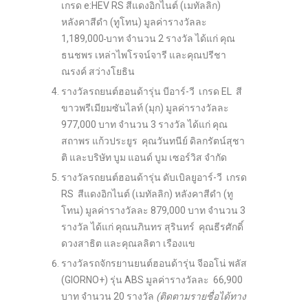
เกรด e:HEV RS สีแดงอิกไนต์ (เมทัลลิก)
หลังคาสีดำ (ทูโทน) มูลค่ารางวัลละ
1,189,000
บาท จำนวน 2 รางวัล ได้แก่ คุณ
ธนชพร เหล่าไพโรจน์จารี และคุณปรีชา
ณรงค์ สว่างโยธิน
รางวัลรถยนต์ฮอนด้ารุ่น บีอาร์-วี เกรด EL สี
ขาวพรีเมียมซันไลท์ (มุก) มูลค่ารางวัลละ
977,000 บาท จำนวน 3 รางวัล ได้แก่ คุณ
สถาพร แก้วประยูร คุณวันทนีย์ ดิลกรัตน์สุชา
ติ และบริษัท บูม แอนด์ บูม เซอร์วิส จำกัด
รางวัลรถยนต์ฮอนด้ารุ่น ดับเบิลยูอาร์-วี เกรด
RS สีแดงอิกไนต์ (เมทัลลิก) หลังคาสีดำ (ทู
โทน) มูลค่ารางวัลละ 879,000 บาท จำนวน 3
รางวัล ได้แก่ คุณนภินทร สุรินทร์ คุณธีรศักดิ์
ดวงสาธิต และคุณลลิตา เรืองแข
รางวัลรถจักรยานยนต์ฮอนด้ารุ่น จีออโน่ พลัส
(GIORNO+) รุ่น ABS มูลค่ารางวัลละ 66,900
บาท จำนวน 20 รางวัล
(ติดตามรายชื่อได้ทาง