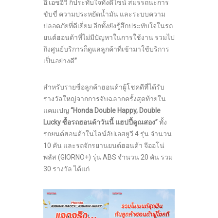
อี:เอชอีวี ก็ประทับใจทั้งดีไซน์ สมรรถนะการ
ขับขี่ ความประหยัดน้ำมัน และระบบความ
ปลอดภัยที่ดีเยี่ยม อีกทั้งยังรู้สึกประทับใจในรถ
ยนต์ฮอนด้าที่ไม่มีปัญหาในการใช้งาน รวมไป
ถึงศูนย์บริการก็ดูแลลูกค้าที่เข้ามาใช้บริการ
เป็นอย่างดี
”
สำหรับรายชื่อลูกค้าฮอนด้าผู้โชคดีที่ได้รับ
รางวัลใหญ่จากการจับฉลากครั้งสุดท้ายใน
แคมเปญ
“
Honda Double Happy, Double
Lucky ซื้อรถฮอนด้าวันนี้ แฮปปี้คูณสอง”
ทั้ง
รถยนต์ฮอนด้าในไลน์อัปเอสยูวี 4 รุ่น จำนวน
10 คัน และรถจักรยานยนต์ฮอนด้า จีออโน่
พลัส (GIORNO+) รุ่น ABS จำนวน 20 คัน รวม
30 รางวัล ได้แก่