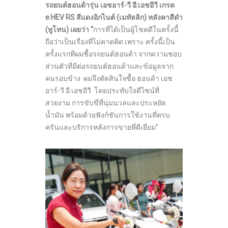
รถยนต์ฮอนด้ารุ่น เอชอาร์-วี อี:เอชอีวี เกรด
e:HEV RS
สีแดงอิกไนต์ (เมทัลลิก) หลังคาสีดำ
(ทูโทน)
เผยว่า
“
การที่ได้เป็นผู้โชคดีในครั้งนี้
ถือว่าเป็นเรื่องที่ไม่คาดคิด เพราะ ครั้งนี้เป็น
ครั้งแรกที่ผมซื้อรถยนต์ฮอนด้า จากความชอบ
ส่วนตัวที่มีต่อรถยนต์ฮอนด้าและข้อมูลจาก
คนรอบข้าง ผมจึงตัดสินใจซื้อ ฮอนด้า เอช
อาร์-วี อี:เอชอีวี โดยประทับใจดีไซน์ที่
สวยงาม การขับขี่ที่นุ่มนวลและประหยัด
น้ำมัน พร้อมด้วยฟังก์ชันการใช้งานที่ครบ
ครันและบริการหลังการขายที่ดีเยี่ยม”