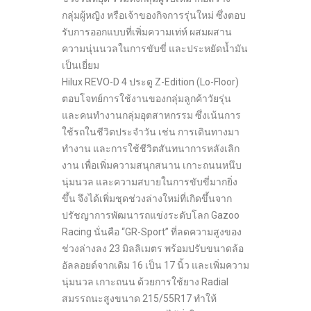
กลุ่มผู้หญิง หรือเจ้าของกิจการรุ่นใหม่ ซึ่งตอบ
รับการออกแบบที่เพิ่มความเท่ห์ ผสมผสาน
ความนุ่นนวลในการขับขี่ และประหยัดน้ำมัน
เป็นเยี่ยม
Hilux REVO-D 4 ประตู Z-Edition (Lo-Floor)
ตอบโจทย์การใช้งานของกลุ่มลูกค้าวัยรุ่น
และคนทำงานกลุ่มอุตสาหกรรม ซึ่งเน้นการ
ใช้รถในชีวิตประจำวัน เช่น การเดินทางมา
ทำงาน และการใช้ชีวิตสันทนาการหลังเลิก
งาน เพื่อเพิ่มความสนุกสนาน เกาะถนนหนึบ
นุ่มนวล และความสบายในการขับขี่มากยิ่ง
ขึ้น จึงได้เพิ่มชุดช่วงล่างใหม่ที่เกิดขึ้นจาก
ปรัชญาการพัฒนารถแข่งระดับโลก Gazoo
Racing นั่นคือ “GR-Sport” ที่ลดความสูงของ
ช่วงล่างลง 23 มิลลิเมตร พร้อมปรับขนาดล้อ
อัลลอยด์จากเดิม 16 เป็น 17 นิ้ว และเพิ่มความ
นุ่มนวล เกาะถนน ด้วยการใช้ยาง Radial
สมรรถนะสูงขนาด 215/55R17 ทำให้