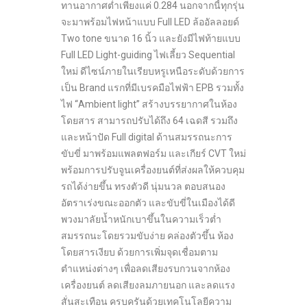
ทานอากาศต่ำเพียงแค่ 0.284 นอกจากนี้ทุกรุ่น
จะมาพร้อมไฟหน้าแบบ Full LED ล้ออัลลอยด์
Two tone ขนาด 16 นิ้ว และยังมีไฟท้ายแบบ
Full LED Light-guiding ไฟเลี้ยว Sequential
ใหม่ ดีไซน์ภายในเรียบหรูเหนือระดับด้วยการ
เป็น Brand แรกที่มีเบรคมือไฟฟ้า EPB รวมทั้ง
ไฟ “Ambient light” สร้างบรรยากาศในห้อง
โดยสาร สามารถปรับได้ถึง 64 เฉดสี รวมถึง
และหน้าปัด Full digital ด้านสมรรถนะการ
ขับขี่ มาพร้อมแพลตฟอร์ม และเกียร์ CVT ใหม่
พร้อมการปรับจูนเครื่องยนต์ที่ส่งผลให้ควบคุม
รถได้ง่ายขึ้น ทรงตัวดี นุ่มนวล ตอบสนอง
อัตราเร่งขณะออกตัว และขับขี่ในเมืองได้ดี
พวงมาลัยน้ำหนักเบาขึ้นในความเร็วต่ำ
สมรรถนะโดยรวมขับง่าย คล่องตัวขึ้น ห้อง
โดยสารเงียบ ด้วยการเพิ่มจุดเชื่อมตาม
ตำแหน่งต่างๆ เพื่อลดเสียงรบกวนจากห้อง
เครื่องยนต์ ลดเสียงลมภายนอก และลดแรง
สั่นสะเทือน ครบครันด้วยเทคโนโลยีความ