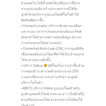
ด้วยเทคโนโลยีล้ำสมัยได้เปลี่ยนการซื้อรถ
จากรูปแบบเดิม สร้างประสบการณ์ให้กับ
ลูกค้าด้วยบริการรูปแบบใหม่ที่โตโยต้าได้
คิดค้นพัฒนาขึ้น
⦁ Connect Locator บริการเช็กสถานะสต็อก
และระยะเวลาการส่งมอบรถยนต์แบบ Real
time ทำให้สามารถตรวจสอบข้อมูล สถานะ
การส่งมอบรถได้อย่างแม่นยำ
⦁ Connected Auto Loan (CAL) การอนุมัติสิน
เชื่อรถยนต์รูปแบบใหม่ ที่ทำให้เป็นเจ้าของรถ
ได้สะดวกสบายยิ่งขึ้น
⦁ บริการ Sabuy
มิติใหม่ในการเช่าซื้อ ด้วย
การผ่อนชำระค่างวดต่ำลงประมาณ 20%
รวมค่าเช็คระยะ และบำรุงรักษา ณ ศูนย์
บริการโตโยต้า
⦁ KINTO บริการ Online รูปแบบใหม่สำหรับ
ลูกค้าบุคคลทั่วไปเช่ารถระยะยาว เป็นอีกหนึ่ง
ทางเลือกรูปแบบใหม่ สะดวกสบายไม่ต้องใช้
เงินดาวน์