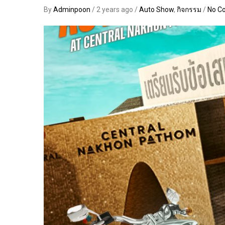
By
Adminpoon
/ 2 years ago /
Auto Show
,
กิจกรรม
/
No C