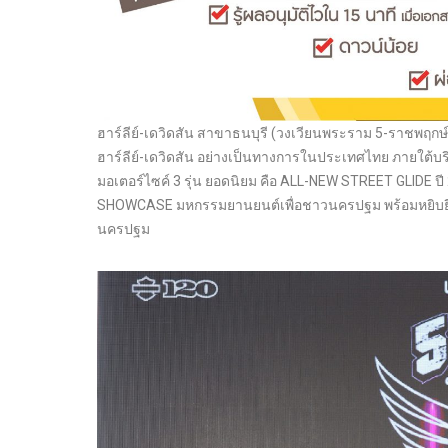
ฮาร์ลีย์-เดวิดสัน สาขาธนบุรี (วงเวียนพระราม 5-ราชพฤกษ์
ฮาร์ลีย์-เดวิดสัน อย่างเป็นทางการในประเทศไทย ภายใต้บริ
มอเตอร์ไซค์ 3 รุ่น ยอดนิยม คือ ALL-NEW STREET GLID
SHOWCASE มหกรรมยานยนต์เพื่อชาวนครปฐม พร้อมหยิบยื่น
นครปฐม