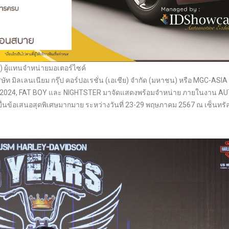
) ผู้แทนจำหน่ายมอเตอร์ไซค์
ษัท มิลเลนเนียม กรุ๊ป คอร์ปอเรชั่น (เอเชีย) จำกัด (มหาชน) หรือ MGC-ASIA
E ปี 2024, FAT BOY และ NIGHTSTER มาจัดแสดงพร้อมจำหน่าย ภายในงาน A
ข้อเสนอสุดพิเศษมากมาย ระหว่างวันที่ 23-29 พฤษภาคม 2567 ณ เซ็นทรั