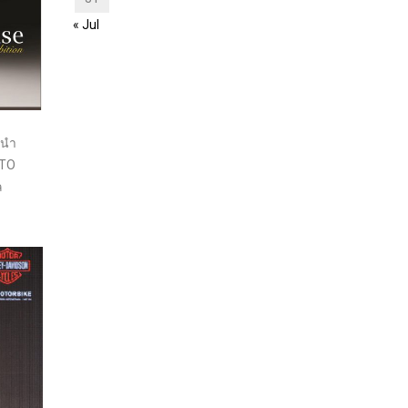
« Jul
 นำ
UTO
ล