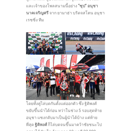
และเจ้าของโพลสนามนี้อย่าง
“ซุป” อนุชา
นาคเจริญศรี
จาก ยามาฮ่า บริดจสโตน อนุชา
เรซซิ่ง ทีม
โดยทั้งคู่ไล่บดกันตั้งแต่ออกตัว ซึ่ง ฐิติพงศ์
ขยับขึ้นนำได้ก่อน ทว่าในช่วง 5 รอบสุดท้าย
อนุชา แซงกลับมาเป็นผู้นำได้บ้าง แต่ท้าย
ที่สุด
ฐิติพงศ์
ก็ไล่บดจนขึ้นมาคว้าชัยชนะไป