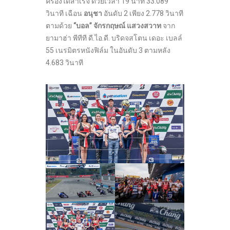
ครองได้สำเร็จ ด้วยเวลา 19 นาที 33.089
วินาที เฉือน
อนุชา
อันดับ 2 เพียง 2.778 วินาที
ตามด้วย
“บอล” จักรกฤษณ์ แสวงสวาท
จาก
ยามาฮ่า พีทีที ดี.ไอ.ดี. บริดจสโตน เดอะ เบลล์
55 เนรมิตรหนังฟิล์ม ในอันดับ 3 ตามหลัง
4.683 วินาที