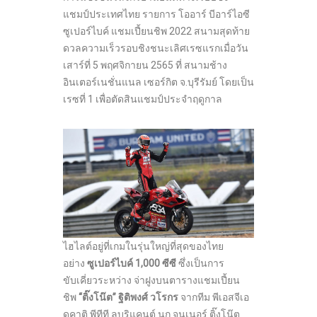
แชมป์ประเทศไทย รายการ โออาร์ บีอาร์ไอซี
ซูเปอร์ไบค์ แชมเปี้ยนชิพ 2022 สนามสุดท้าย
ดวลความเร็วรอบชิงชนะเลิศเรซแรกเมื่อวัน
เสาร์ที่ 5 พฤศจิกายน 2565 ที่ สนามช้าง
อินเตอร์เนชั่นแนล เซอร์กิต จ.บุรีรัมย์ โดยเป็น
เรซที่ 1 เพื่อตัดสินแชมป์ประจำฤดูกาล
ไฮไลต์อยู่ที่เกมในรุ่นใหญ่ที่สุดของไทย
อย่าง
ซูเปอร์ไบค์ 1,000 ซีซี
ซึ่งเป็นการ
ขับเคี่ยวระหว่าง จ่าฝูงบนตารางแชมเปี้ยน
ชิพ
“ติ๊งโน๊ต” ฐิติพงศ์ วโรกร
จากทีม พีเอสจีเอ
ดูคาติ พีทีที ลูบริแคนต์ นก จูนเนอร์ ติ๊งโน๊ต