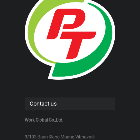
Contact us
Work Global Co.,Ltd.
9/103 Baan Klang Muang Vibhavadi,