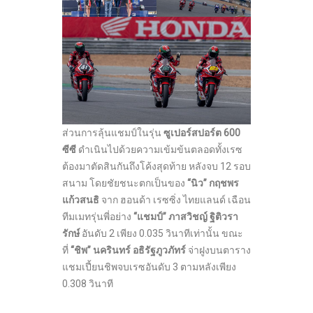
ส่วนการลุ้นแชมป์ในรุ่น
ซูเปอร์สปอร์ต 600
ซีซี
ดำเนินไปด้วยความเข้มข้นตลอดทั้งเรซ
ต้องมาตัดสินกันถึงโค้งสุดท้าย หลังจบ 12 รอบ
สนาม โดยชัยชนะตกเป็นของ
“นิว” กฤชพร
แก้วสนธิ
จาก ฮอนด้า เรซซิ่ง ไทยแลนด์ เฉือน
ทีมเมทรุ่นพี่อย่าง
“แชมป์” ภาสวิชญ์ ฐิติวรา
รักษ์
อันดับ 2 เพียง 0.035 วินาทีเท่านั้น ขณะ
ที่
“ชิพ” นครินทร์ อธิรัฐภูวภัทร์
จ่าฝูงบนตาราง
แชมเปี้ยนชิพจบเรซอันดับ 3 ตามหลังเพียง
0.308 วินาที