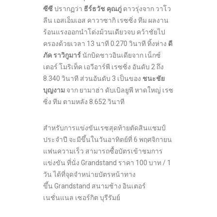
ซีซี
ปรากฏว่า
ธีร์ธวัช คุณภู่
ดาวรุ่งจาก วาโว
ลีน เอสเอ็มเอส คาวาซากิ เรซซิ่ง ทีม ผลงาน
ร้อนแรงออกนำโด่งม้วนเดียวจบ คว้าชัยไป
ครองด้วยเวลา 13 นาที 0.270 วินาที ทิ้งห่าง
ดี
ภัค ราวิกูมาร์
นักบิดชาวอินเดียจาก เน็กซ์
เตอร์ โมริเท็ค เอวีอาร์พี เรซซิ่ง อันดับ 2 ถึง
8.340 วินาที ส่วนอันดับ 3 เป็นของ
ชนะชัย
บุญงาม
จาก ยามาฮ่า ดับเบิลยูพี หาดใหญ่ เรซ
ซิ่ง ทีม ตามหลัง 8.652 วินาที
สำหรับการแข่งขันเรซสุดท้ายตัดสินแชมป์
ประจำปี จะมีขึ้นในวันอาทิตย์ที่ 6 พฤศจิกายน
แฟนความเร็ว สามารถซื้อบัตรเข้าชมการ
แข่งขัน ที่นั่ง Grandstand ราคา 100 บาท / 1
วัน ได้ที่จุดจำหน่ายบัตรหน้าทาง
ขึ้น Grandstand สนามช้าง อินเตอร์
เนชั่นแนล เซอร์กิต บุรีรัมย์