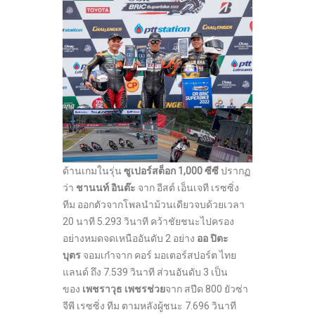
ด้านเกมในรุ่น
ซูเปอร์สต็อก 1,000 ซีซี
ปรากฏ
ว่า
ชานนท์ อินต๊ะ
จาก อีสต์ เอ็นเจที เรซซิ่ง
ทีม ออกตัวจากโพลนำม้วนเดียวจบด้วยเวลา
20 นาที 5.293 วินาที คว้าชัยชนะไปครอง
อย่างหมดจดเหนืออันดับ 2 อย่าง
ออ ปิตะ
บุตร
จอมเก๋าจาก คอร์ มอเตอร์สปอร์ต ไทย
แลนด์ ถึง 7.539 วินาที ส่วนอันดับ 3 เป็น
ของ
เพชราวุธ เพชรช่วย
จาก สปีด 800 ยัวซ่า
จีพี เรซซิ่ง ทีม ตามหลังผู้ชนะ 7.696 วินาที