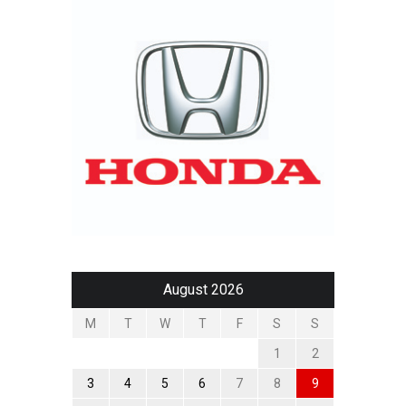
August 2026
M
T
W
T
F
S
S
1
2
3
4
5
6
7
8
9