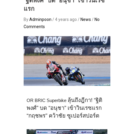
“ฐิติพงศ์” บด “อนุชา” เข้าวินเรซ
แรก
By
Adminpoon
/ 4 years ago /
News
/
No
Comments
ลุ้นถึงฎีกา! “ฐิติ
OR BRIC Superbike
พงศ์” บด “อนุชา” เข้าวินเรซแรก
“กฤชพร” คว้าชัย ซูเปอร์สปอร์ต