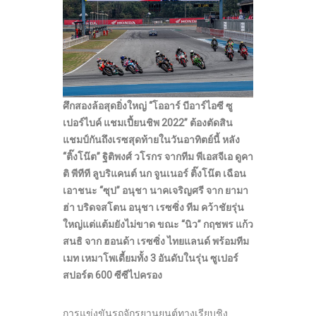
ศึกสองล้อสุดยิ่งใหญ่ “โออาร์ บีอาร์ไอซี ซู
เปอร์ไบค์ แชมเปี้ยนชิพ 2022” ต้องตัดสิน
แชมป์กันถึงเรซสุดท้ายในวันอาทิตย์นี้ หลัง
“ติ๊งโน๊ต” ฐิติพงศ์ วโรกร จากทีม พีเอสจีเอ ดูคา
ติ พีทีที ลูบริแคนต์ นก จูนเนอร์ ติ๊งโน๊ต เฉือน
เอาชนะ “ซุป” อนุชา นาคเจริญศรี จาก ยามา
ฮ่า บริดจสโตน อนุชา เรซซิ่ง ทีม คว้าชัยรุ่น
ใหญ่แต่แต้มยังไม่ขาด ขณะ “นิว” กฤชพร แก้ว
สนธิ จาก ฮอนด้า เรซซิ่ง ไทยแลนด์ พร้อมทีม
เมท เหมาโพเดี้ยมทั้ง 3 อันดับในรุ่น ซูเปอร์
สปอร์ต 600 ซีซีไปครอง
การแข่งขันรถจักรยานยนต์ทางเรียบชิง