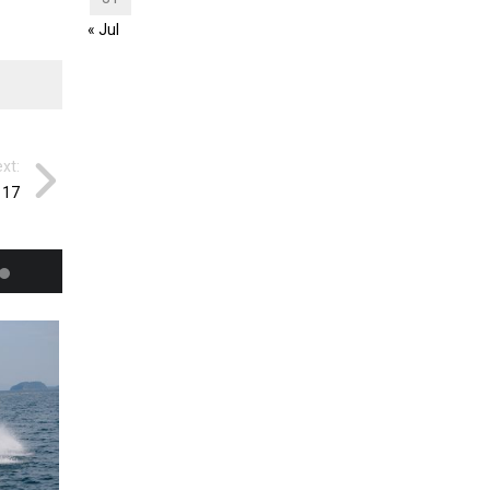
« Jul
xt:
 17