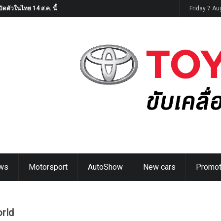
G9
Friday 7 A
ws
Motorsport
AutoShow
New cars
Promot
orld