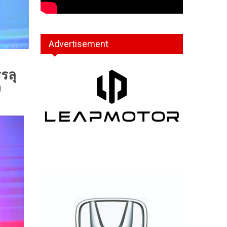
Advertisement
รลุ
0