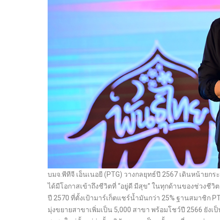
บมจ.พีทีจี เอ็นเนอยี (PTG) วางกลยุทธ์ปี 2567 เดินหน้ายก
ได้มีโอกาสเข้าถึงชีวิตที่ “อยู่ดี มีสุข” ในทุกด้านของช่วงช
ปี 2570 ที่ตั้งเป้ามาร์เก็ตแชร์น้ำมันกว่า 25% ฐานสมาชิ
มุ่งขยายสาขาเพิ่มเป็น 5,000 สาขา พร้อมโชว์ปี 2566 ยังเป็