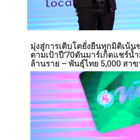
มุ่งสู่การเติบโตยั่งยืนทุกมิติเ
ตามเป้าปี’70ดันมาร์เก็ตแชร์น
ล้านราย – พันธุ์ไทย 5,000 สาข