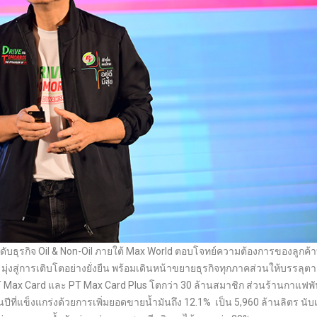
ระดับธุรกิจ Oil & Non-Oil ภายใต้ Max World ตอบโจทย์ความต้องการของลูกค้
ีวิต มุ่งสู่การเติบโตอย่างยั่งยืน พร้อมเดินหน้าขยายธุรกิจทุกภาคส่วนให้บรรลุ
ก PT Max Card และ PT Max Card Plus โตกว่า 30 ล้านสมาชิก ส่วนร้านกาแฟพั
นปีที่แข็งแกร่งด้วยการเพิ่มยอดขายน้ำมันถึง 12.1% เป็น 5,960 ล้านลิตร นับเ