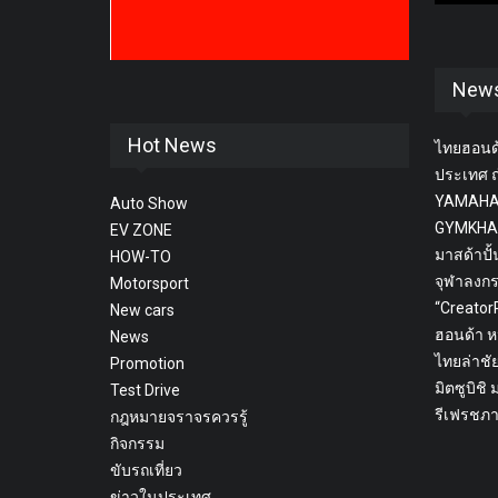
New
Hot News
ไทยฮอนด้
ประเทศ ถ
YAMAHA
Auto Show
GYMKHA
EV ZONE
มาสด้าปั้
HOW-TO
จุฬาลงก
Motorsport
“Creato
New cars
ฮอนด้า ห
News
ไทยล่าชั
Promotion
มิตซูบิชิ
Test Drive
รีเฟรชภา
กฎหมายจราจรควรรู้
กิจกรรม
ขับรถเที่ยว
ข่าวในประเทศ