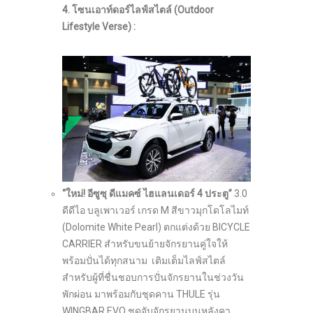
4. โซนเอาท์ดอร์ไลฟ์สไตล์ (
Outdoor
Lifestyle Verse) :
“ใหม่! อีซูซุ ดีแมคซ์ ไฮแลนเดอร์ 4 ประตู”
3.0
ดีดีไอ บลูเพาเวอร์ เกรด M สีขาวมุกโดโลไมท์
(Dolomite White Pearl) ตกแต่งด้วย BICYCLE
CARRIER สำหรับขนย้ายจักรยานคู่ใจให้
พร้อมปั่นได้ทุกสนาม เติมเต็มไลฟ์สไตล์
สำหรับผู้ที่ชื่นชอบการปั่นจักรยานในช่วงวัน
พักผ่อน มาพร้อมกับชุดคาน THULE รุ่น
WINGBAR EVO ชุดจับจักรยานบนหลังคา