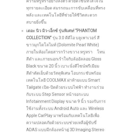
ความหรูหราอย่างลงตัว ด้วยดีไซน์ที่ใส่ใจใน
ทุกรายละเอียด สมรรถนะการขับเคลื่อนที่ทรง
พลัง และเทคโนโลยีที่ช่วยให้ชีวิตสะดวก
สบายยิ่งขึ้น
เดอะ นิว มิว-เอ็กซ์ รุ่นพิเศษ! “
PHANTOM
COLLECTION”
รุ่น 3.0 ดีดีไอ บลูเพาเวอร์ สี
ขาวมุกโดโลไมท์ (Dolomite Pearl White)
ภายในห้องโดยสารกว้างขวาง หรูหรา โทน
สีดำ และภายนอกเร้าใจกับล้ออัลลอย Gloss
Black ขนาด 20 นิ้ว เบาะนั่งดีไซน์พรีเมียม
สีดำตัดเย็บด้วยวัสดุพิเศษ โอบกระชับพร้อม
เทคโนโลยี COOLMAX ฝาท้ายแบบ Smart
Tailgate เปิด-ปิดด้วยระบบไฟฟ้า ทำงานร่วม
กับระบบ Step Sensor หน้าจอระบบ
Infotainment Display ขนาด 9 นิ้ว รองรับการ
ใช้งานทั้งระบบ Android Auto และ Wireless
Apple CarPlay มาพร้อมกับเทคโนโลยีเพื่อ
ความปลอดภัยด้วยระบบช่วยเหลือผู้ขับขี่
ADAS แบบมีกล้องหน้าคู่ 3D Imaging Stereo