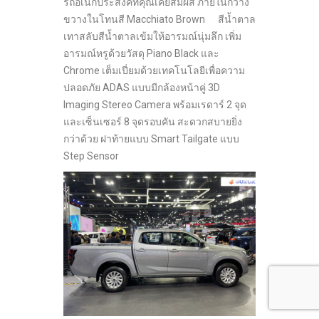
รถอเนกประสงค์ที่คุณเคยสัมผัส ภายในกว้าง
ขวางในโทนสี Macchiato Brown สีน้ำตาล
เทาสลับสีน้ำตาลเข้มให้อารมณ์นุ่มลึก เพิ่ม
อารมณ์หรูด้วยวัสดุ Piano Black และ
Chrome เต็มเปี่ยมด้วยเทคโนโลยีเพื่อความ
ปลอดภัย ADAS แบบมีกล้องหน้าคู่ 3D
Imaging Stereo Camera พร้อมเรดาร์ 2 จุด
และเซ็นเซอร์ 8 จุดรอบคัน สะดวกสบายยิ่ง
กว่าด้วย ฝาท้ายแบบ Smart Tailgate แบบ
Step Sensor