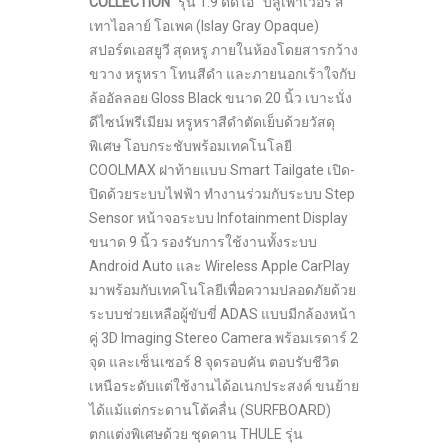
COLLECTION”
รุ่น 1.9 ดีดีไอ บลูเพาเวอร์ สี
เทาไอลาย์ โอเพค (Islay Gray Opaque)
สปอร์ตเอสยูวี สุดหรู ภายในห้องโดยสารกว้าง
ขวาง หรูหรา โทนสีดำ และภายนอกเร้าใจกับ
ล้ออัลลอย Gloss Black ขนาด 20 นิ้ว เบาะนั่ง
ดีไซน์พรีเมียม หรูหราสีดำตัดเย็บด้วยวัสดุ
พิเศษ โอบกระชับพร้อมเทคโนโลยี
COOLMAX ฝาท้ายแบบ Smart Tailgate เปิด-
ปิดด้วยระบบไฟฟ้า ทำงานร่วมกับระบบ Step
Sensor หน้าจอระบบ Infotainment Display
ขนาด 9 นิ้ว รองรับการใช้งานทั้งระบบ
Android Auto และ Wireless Apple CarPlay
มาพร้อมกับเทคโนโลยีเพื่อความปลอดภัยด้วย
ระบบช่วยเหลือผู้ขับขี่ ADAS แบบมีกล้องหน้า
คู่ 3D Imaging Stereo Camera พร้อมเรดาร์ 2
จุด และเซ็นเซอร์ 8 จุดรอบคัน ตอบรับชีวิต
เหนือระดับแต่ใช้งานได้อเนกประสงค์ ขนย้าย
ได้แม้แต่กระดานโต้คลื่น (SURFBOARD)
ตกแต่งพิเศษด้วย ชุดคาน THULE รุ่น