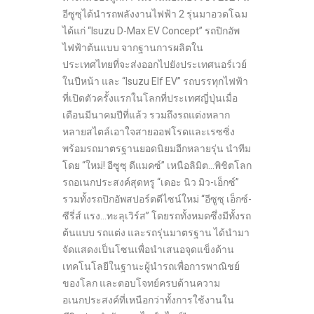
อีซูซุได้นำรถพลังงานไฟฟ้า 2 รุ่นมาอวดโฉม
ได้แก่ “Isuzu D-Max EV Concept” รถปิกอัพ
ไฟฟ้าต้นแบบ จากฐานการผลิตใน
ประเทศไทยที่จะส่งออกไปยังประเทศนอร์เวย์
ในปีหน้า และ “Isuzu Elf EV” รถบรรทุกไฟฟ้า
ที่เปิดตัวครั้งแรกในโลกที่ประเทศญี่ปุ่นเมื่อ
เดือนมีนาคมปีที่แล้ว รวมถึงรถแต่งหลาก
หลายสไตล์เอาใจสายออฟโรดและเรซซิ่ง
พร้อมรถมาตรฐานยอดนิยมอีกหลายรุ่น นำทีม
โดย “ใหม่! อีซูซุ ดีแมคซ์” เหนือลิมิต…พิชิตโลก
รถอเนกประสงค์สุดหรู “เดอะ นิว มิว-เอ็กซ์”
รวมทั้งรถปิกอัพสปอร์ตดีไซน์ใหม่ “อีซูซุ เอ็กซ์-
ซีรี่ส์ แรง…ทะลุเวิร์ส” โดยรถทั้งหมดซึ่งมีทั้งรถ
ต้นแบบ รถแต่ง และรถรุ่นมาตรฐาน ได้นำมา
จัดแสดงเป็นโซนเพื่อนำเสนอจุดแข็งด้าน
เทคโนโลยีในฐานะผู้นำรถเพื่อการพาณิชย์
ของโลก และตอบโจทย์ครบด้านความ
อเนกประสงค์ที่เหนือกว่าทั้งการใช้งานใน