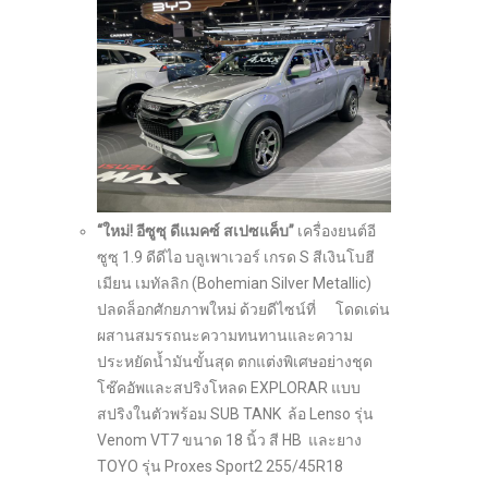
“ใหม่! อีซูซุ ดีแมคซ์ สเปซแค็บ”
เครื่องยนต์อี
ซูซุ 1.9 ดีดีไอ บลูเพาเวอร์ เกรด S สีเงินโบฮี
เมียน เมทัลลิก (Bohemian Silver Metallic)
ปลดล็อกศักยภาพใหม่ ด้วยดีไซน์ที่ โดดเด่น
ผสานสมรรถนะความทนทานและความ
ประหยัดน้ำมันขั้นสุด ตกแต่งพิเศษอย่างชุด
โช๊คอัพและสปริงโหลด EXPLORAR แบบ
สปริงในตัวพร้อม SUB TANK ล้อ Lenso รุ่น
Venom VT7 ขนาด 18 นิ้ว สี HB และยาง
TOYO รุ่น Proxes Sport2 255/45R18