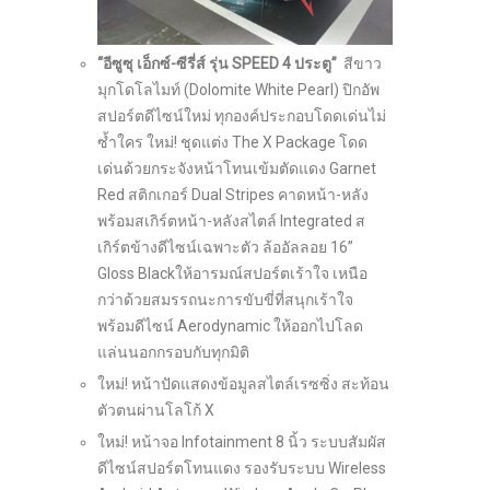
“อีซูซุ เอ็กซ์-ซีรี่ส์ รุ่น
SPEED
4
ประตู”
สีขาว
มุกโดโลไมท์ (Dolomite White Pearl) ปิกอัพ
สปอร์ตดีไซน์ใหม่ ทุกองค์ประกอบโดดเด่นไม่
ซ้ำใคร ใหม่! ชุดแต่ง The X Package โดด
เด่นด้วยกระจังหน้าโทนเข้มตัดแดง Garnet
Red สติกเกอร์ Dual Stripes คาดหน้า-หลัง
พร้อมสเกิร์ตหน้า-หลังสไตล์ Integrated ส
เกิร์ตข้างดีไซน์เฉพาะตัว ล้ออัลลอย 16”
Gloss Blackให้อารมณ์สปอร์ตเร้าใจ เหนือ
กว่าด้วยสมรรถนะการขับขี่ที่สนุกเร้าใจ
พร้อมดีไซน์ Aerodynamic ให้ออกไปโลด
แล่นนอกกรอบกับทุกมิติ
ใหม่! หน้าปัดแสดงข้อมูลสไตล์เรซซิ่ง สะท้อน
ตัวตนผ่านโลโก้ X
ใหม่! หน้าจอ Infotainment 8 นิ้ว ระบบสัมผัส
ดีไซน์สปอร์ตโทนแดง รองรับระบบ Wireless