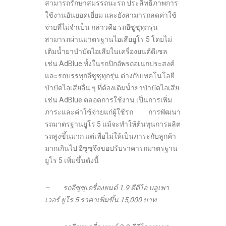
สามารถรักษาสมรรถนะรถ ประสิทธิภาพการ
ใช้งานอันยอดเยี่ยม และยังสามารถลดค่าใช้
จ่ายที่ไม่จำเป็น กล่าวคือ รถอีซูซุทุกรุ่น
สามารถผ่านมาตรฐานไอเสียยูโร 5 โดยไม่
เติมน้ำยาบำบัดไอเสียในเครื่องยนต์ดีเซล
เช่น AdBlue ทั้งในรถปิกอัพรถอเนกประสงค์
และรถบรรทุกอีซูซุทุกรุ่น ต่างกับเทคโนโลยี
บำบัดไอเสียอื่น ๆ ที่ต้องเติมน้ำยาบำบัดไอเสีย
เช่น AdBlue ตลอดการใช้งาน เป็นการเพิ่ม
ภาระและค่าใช้จ่ายแก่ผู้ใช้รถ การพัฒนา
รถมาตรฐานยูโร 5 แม้จะทำให้ต้นทุนการผลิต
รถสูงขึ้นมาก แต่เพื่อไม่ให้เป็นภาระกับลูกค้า
มากเกินไป อีซูซุจึงขอปรับราคารถมาตรฐาน
ยูโร 5 เพิ่มขึ้นดังนี้
– รถอีซูซุเครื่องยนต์ 1.9 ดีดีไอ บลูเพา
เวอร์ ยูโร 5 ราคาเพิ่มขึ้น 15,000 บาท