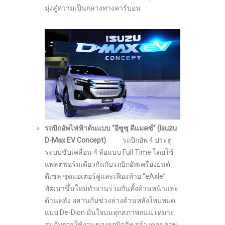
มุ่งสู่ความเป็นกลางทางคาร์บอน
รถปิกอัพไฟฟ้าต้นแบบ “อีซูซุ ดีแมคซ์” (
Isuzu
D-Max EV Concept)
รถปิกอัพ 4 ประตู
ระบบขับเคลื่อน 4 ล้อแบบ Full Time โดยใช้
แพลตฟอร์มเดียวกันกับรถปิกอัพเครื่องยนต์
ดีเซล ชุดมอเตอร์คู่และเฟืองท้าย “eAxle”
พัฒนาขึ้นใหม่ทำงานร่วมกันทั้งด้านหน้าและ
ด้านหลัง ผสานกับช่วงล่างด้านหลังใหม่หมด
แบบ De-Dion มั่นใจบนทุกสภาพถนน เหมาะ
สมกับการใช้งานของรถปิกอัพ สร้างดุลยภาพ