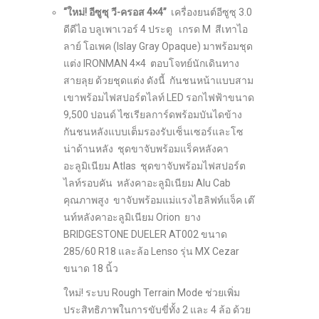
“ใหม่! อีซูซุ วี-ครอส 4×4”
เครื่องยนต์อีซูซุ 3.0
ดีดีไอ บลูเพาเวอร์ 4 ประตู เกรด M สีเทาไอ
ลาย์ โอเพค (Islay Gray Opaque) มาพร้อมชุด
แต่ง IRONMAN 4×4 ตอบโจทย์นักเดินทาง
สายลุย ด้วยชุดแต่ง ดังนี้ กันชนหน้าแบบสาม
เขาพร้อมไฟสปอร์ตไลท์ LED รอกไฟฟ้าขนาด
9,500 ปอนด์ ไซเรียลการ์ดพร้อมบันไดข้าง
กันชนหลังแบบเต็มรองรับเซ็นเซอร์และโซ
น่าด้านหลัง ชุดขาจับพร้อมแร็คหลังคา
อะลูมิเนียม Atlas ชุดขาจับพร้อมไฟสปอร์ต
ไลท์รอบคัน หลังคาอะลูมิเนียม Alu Cab
คุณภาพสูง ขาจับพร้อมแม่แรงไฮลิฟท์แจ็ค เต๊
นท์หลังคาอะลูมิเนียม Orion ยาง
BRIDGESTONE DUELER AT002 ขนาด
285/60 R18 และล้อ Lenso รุ่น MX Cezar
ขนาด 18 นิ้ว
ใหม่! ระบบ Rough Terrain Mode ช่วยเพิ่ม
ประสิทธิภาพในการขับขี่ทั้ง 2 และ 4 ล้อ ด้วย