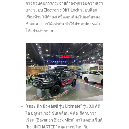
การควบคุมการกระจายกำลังทุกรอบความเร็ว
และระบบ Electronic Diff-Lock ระบบล็อก
เฟืองท้าย ให้กำลังเครื่องยนต์ส่งไปยังล้อหลัง
ซ้ายและขวาได้เท่ากัน ทำให้ผ่านอุปสรรคไป
ได้อย่างง่ายดาย
“เดอะ นิว มิว-เอ็กซ์ รุ่น
Ultimate”
รุ่น 3.0 ดีดี
ไอ บลูเพาเวอร์ ขับเคลื่อน 4 ล้อ สีดำบาวา
เรียน (Bavarian Black Mica) มาในคอนเซ็ปต์
“be UNCHARTED” หมุดหมายใหม่ กับ