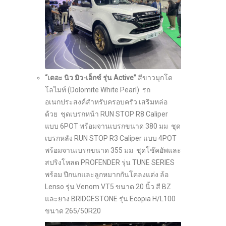
“เดอะ นิว มิว-เอ็กซ์ รุ่น Active”
สีขาวมุกโด
โลไมท์ (Dolomite White Pearl) รถ
อเนกประสงค์สำหรับครอบครัว เสริมหล่อ
ด้วย ชุดเบรกหน้า RUN STOP R8 Caliper
แบบ 6POT พร้อมจานเบรกขนาด 380 มม ชุด
เบรกหลัง RUN STOP R3 Caliper แบบ 4POT
พร้อมจานเบรกขนาด 355 มม ชุดโช๊คอัพและ
สปริงโหลด PROFENDER รุ่น TUNE SERIES
พร้อม ปีกนกและลูกหมากกันโคลงแต่ง ล้อ
Lenso รุ่น Venom VT5 ขนาด 20 นิ้ว สี BZ
และยาง BRIDGESTONE รุ่น Ecopia H/L100
ขนาด 265/50R20