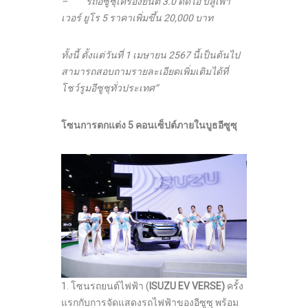
– รถอีซูซุเครื่องยนต์ 3.0 ดีดีไอ บลูเพา
เวอร์ ยูโร 5 ราคาเพิ่มขึ้น 20,000 บาท
ทั้งนี้ ตั้งแต่วันที่
1 เมษายน 2567 นี้เป็นต้นไป
สามารถสอบถามรายละเอียดเพิ่มเติมได้ที่
โชว์รูมอีซูซุทั่วประเทศ”
โซนการตกแต่ง
5 คอนเซ็ปต์ภายในบูธอีซูซุ
1. โซนรถยนต์ไฟฟ้า (
ISUZU EV VERSE)
ครั้ง
แรกกับการจัดแสดงรถไฟฟ้าของอีซูซุ พร้อม