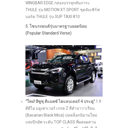
WINGBAR EDGE กล่องบรรทุกสัมภาระ
THULE รุ่น MOTION XT SPORT ชุดจับเซิร์ฟ
บอร์ด THULE รุ่น SUP TAXI 810
5. โซนรถยนต์รุ่นมาตรฐานยอดนิยม
(
Popular Standard Verse)
“ใหม่! อีซูซุ ดีแมคซ์ ไฮแลนเดอร์ 4 ประตู”
1.9
ดีดีไอ บลูเพาเวอร์ เกรด Z สีดำบาวาเรียน
(Bavarian Black Mica) ปลดล็อกนิยามใหม่
แห่งปิกอัพ ระดับ TOP CLASS ที่ผสมผสาน