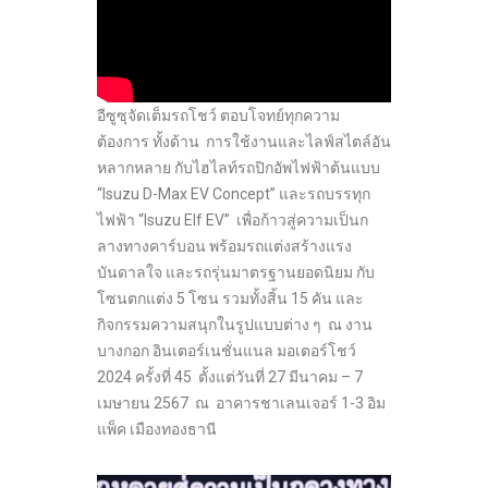
อีซูซุจัดเต็มรถโชว์ ตอบโจทย์ทุกความ
ต้องการ ทั้งด้าน การใช้งานและไลฟ์สไตล์อัน
หลากหลาย กับไฮไลท์รถปิกอัพไฟฟ้าต้นแบบ
“Isuzu D-Max EV Concept” และรถบรรทุก
ไฟฟ้า “Isuzu Elf EV” เพื่อก้าวสู่ความเป็นก
ลางทางคาร์บอน พร้อมรถแต่งสร้างแรง
บันดาลใจ และรถรุ่นมาตรฐานยอดนิยม กับ
โซนตกแต่ง 5 โซน รวมทั้งสิ้น 15 คัน และ
กิจกรรมความสนุกในรูปแบบต่าง ๆ ณ งาน
บางกอก อินเตอร์เนชั่นแนล มอเตอร์โชว์
2024 ครั้งที่ 45 ตั้งแต่วันที่ 27 มีนาคม – 7
เมษายน 2567 ณ อาคารชาเลนเจอร์ 1-3 อิม
แพ็ค เมืองทองธานี